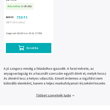
Készleten
(>20 db)
759 Ft
839 Ft
598 Ft ÁFA nélkül
Szegecsek 4,8x18mm, 50 db 11Y506
Kosárba
A jó szegecs mindig a feladathoz igazodik. A furat mérete, az
anyagvastagság és a használt szerszám együtt dönti el, melyik hossz
és átmérő lesz a helyes választás. Emiatt érdemes a rögzítést nem
különálló elemként, hanem a teljes munkafolyamat részeként kezelni.
Többet szeretnék tudni