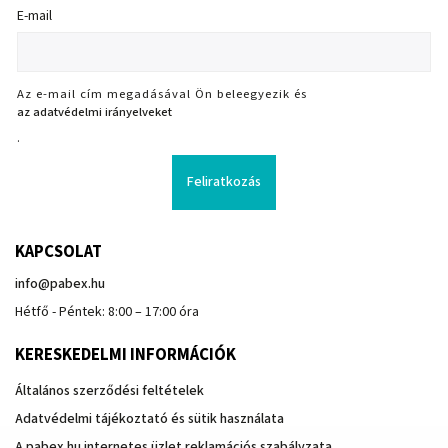
E-mail
Az e-mail cím megadásával Ön beleegyezik és
az adatvédelmi irányelveket
.
Feliratkozás
KAPCSOLAT
info
@
pabex.hu
Hétfő - Péntek: 8:00 – 17:00 óra
KERESKEDELMI INFORMÁCIÓK
Általános szerződési feltételek
Adatvédelmi tájékoztató és sütik használata
A pabex.hu internetes üzlet reklamációs szabályzata