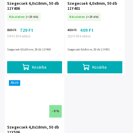
Szegecsek 4,0x18mm, 50 db
Szegecsek 4,0x8mm, 50 db
11Y406
11Y401
Készleten
(>20 db)
Készleten
(>20 db)
729 Ft
409 Ft
809 Ft
459 Ft
574 Ft ÁFA nélkül
322 Ft ÁFA nélkül
Szegecsek 4,0x18mm, 50 db 11Y406
Szegecsek 4,0x8mm, 50 db 11Y401
Kosárba
Kosárba
Akció
–9 %
Szegecsek 4,8x18mm, 50 db
11Y506