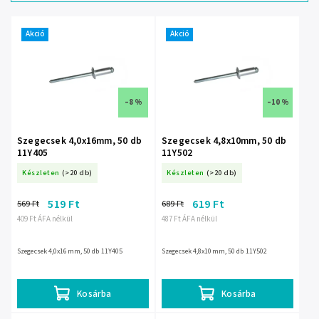
Legdrágább
Legnépszerűbb
termékek
Akció
Akció
ABC szerint
–8 %
–10 %
Szegecsek 4,0x16mm, 50 db
Szegecsek 4,8x10mm, 50 db
11Y405
11Y502
Készleten
(>20 db)
Készleten
(>20 db)
519 Ft
619 Ft
569 Ft
689 Ft
409 Ft ÁFA nélkül
487 Ft ÁFA nélkül
Szegecsek 4,0x16mm, 50 db 11Y405
Szegecsek 4,8x10mm, 50 db 11Y502
Kosárba
Kosárba