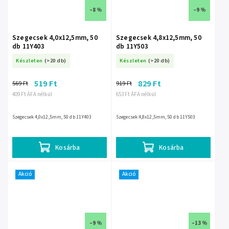
–8 %
–9 %
Szegecsek 4,0x12,5mm, 50
Szegecsek 4,8x12,5mm, 50
db 11Y403
db 11Y503
Készleten
(>20 db)
Készleten
(>20 db)
519 Ft
829 Ft
569 Ft
919 Ft
409 Ft ÁFA nélkül
653 Ft ÁFA nélkül
Szegecsek 4,0x12,5mm, 50 db 11Y403
Szegecsek 4,8x12,5mm, 50 db 11Y503
Kosárba
Kosárba
Akció
Akció
–9 %
–13 %