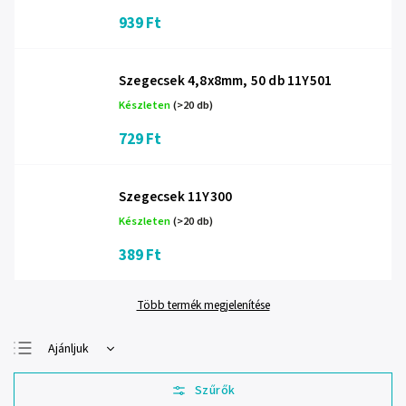
939 Ft
Szegecsek 4,8x8mm, 50 db 11Y501
Készleten
(>20 db)
729 Ft
Szegecsek 11Y300
Készleten
(>20 db)
389 Ft
Több termék megjelenítése
Ajánljuk
Legolcsóbb elöl