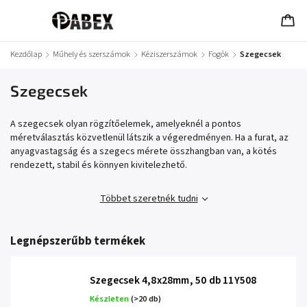
Kezdőlap
/
Műhely és szerszámok
/
Kéziszerszámok
/
Fogók
/
Szegecsek
Szegecsek
A szegecsek olyan rögzítőelemek, amelyeknél a pontos
méretválasztás közvetlenül látszik a végeredményen. Ha a furat, az
anyagvastagság és a szegecs mérete összhangban van, a kötés
rendezett, stabil és könnyen kivitelezhető.
Többet szeretnék tudni
Legnépszerűbb termékek
Szegecsek 4,8x28mm, 50 db 11Y508
Készleten
(>20 db)