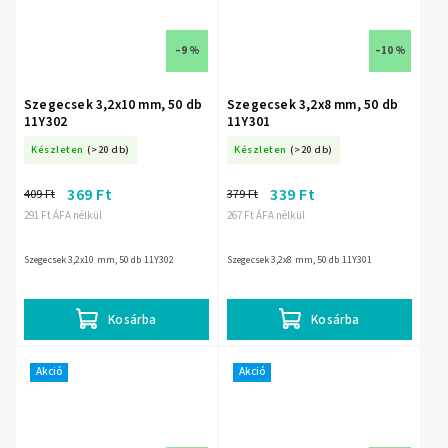
–9 %
–10 %
Szegecsek 3,2x10 mm, 50 db
Szegecsek 3,2x8 mm, 50 db
11Y302
11Y301
Készleten
(>20 db)
Készleten
(>20 db)
369 Ft
339 Ft
409 Ft
379 Ft
291 Ft ÁFA nélkül
267 Ft ÁFA nélkül
Szegecsek 3,2x10 mm, 50 db 11Y302
Szegecsek 3,2x8 mm, 50 db 11Y301
Kosárba
Kosárba
Akció
Akció