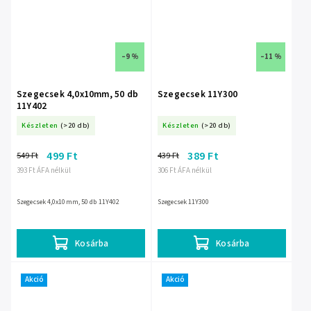
–9 %
–11 %
Szegecsek 4,0x10mm, 50 db
Szegecsek 11Y300
11Y402
Készleten
(>20 db)
Készleten
(>20 db)
499 Ft
389 Ft
549 Ft
439 Ft
393 Ft ÁFA nélkül
306 Ft ÁFA nélkül
Szegecsek 4,0x10mm, 50 db 11Y402
Szegecsek 11Y300
Kosárba
Kosárba
Akció
Akció