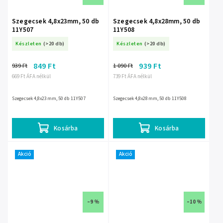
Szegecsek 4,8x23mm, 50 db
Szegecsek 4,8x28mm, 50 db
11Y507
11Y508
Készleten
(>20 db)
Készleten
(>20 db)
849 Ft
939 Ft
939 Ft
1 090 Ft
669 Ft ÁFA nélkül
739 Ft ÁFA nélkül
Szegecsek 4,8x23mm, 50 db 11Y507
Szegecsek 4,8x28mm, 50 db 11Y508
Kosárba
Kosárba
Akció
Akció
–9 %
–10 %