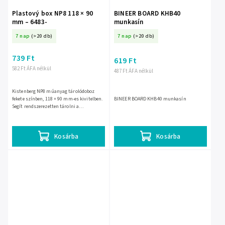
Plastový box NP8 118 × 90
BINEER BOARD KHB40
mm – 6483-
munkasín
7 nap
(>20 db)
7 nap
(>20 db)
739 Ft
619 Ft
582 Ft ÁFA nélkül
487 Ft ÁFA nélkül
Kistenberg NP8 műanyag tárolódoboz
fekete színben, 118 × 90 mm-es kivitelben.
BINEER BOARD KHB40 munkasín
Segít rendszerezetten tárolni a
csavarokat, anyákat és egyéb apró
alkatrészeket műhelyben,...
Kosárba
Kosárba