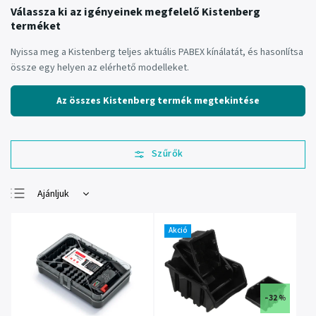
Válassza ki az igényeinek megfelelő Kistenberg
terméket
Nyissa meg a Kistenberg teljes aktuális PABEX kínálatát, és hasonlítsa
össze egy helyen az elérhető modelleket.
Az összes Kistenberg termék megtekintése
Ajánljuk
Legolcsóbb elöl
Akció
Legdrágább
Legnépszerűbb
termékek
ABC szerint
–32 %