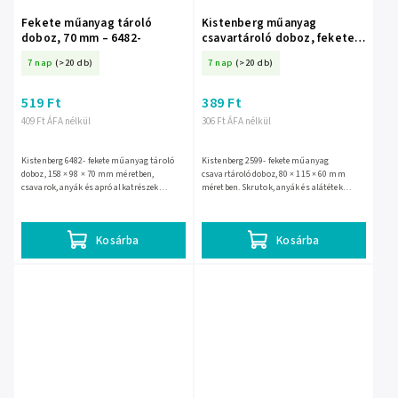
Fekete műanyag tároló
Kistenberg műanyag
doboz, 70 mm – 6482-
csavartároló doboz, fekete –
2599-
7 nap
(>20 db)
7 nap
(>20 db)
519 Ft
389 Ft
409 Ft ÁFA nélkül
306 Ft ÁFA nélkül
Kistenberg 6482- fekete műanyag tároló
Kistenberg 2599- fekete műanyag
doboz, 158 × 98 × 70 mm méretben,
csavartároló doboz, 80 × 115 × 60 mm
csavarok, anyák és apró alkatrészek
méretben. Skrutok, anyák és alátétek
rendszerezéséhez. Kompakt kialakítása
rendezett tárolására szolgál műhelyben,
helytakarékos, műhelyben,...
garázsban vagy raktárban;...
Kosárba
Kosárba