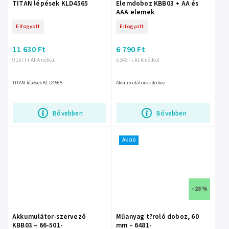
TITAN lépések KLD4565
Elemdoboz KBB03 + AA és
AAA elemek
Elfogyott
Elfogyott
11 630 Ft
6 790 Ft
9 157 Ft ÁFA nélkül
5 346 Ft ÁFA nélkül
TITAN lépések KLD4565
Akkumulátoros doboz
Bővebben
Bővebben
Akció
–28 %
Akkumulátor-szervező
Műanyag t?roló doboz, 60
KBB03 – 66-501-
mm – 6481-