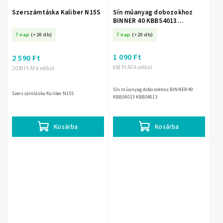
Szerszámtáska Kaliber N15S
Sín műanyag dobozokhoz
BINNER 40 KBBS4013
KBBS4013
7 nap
(>20 db)
7 nap
(>20 db)
1 090 Ft
2 590 Ft
858 Ft ÁFA nélkül
2 039 Ft ÁFA nélkül
Sín műanyag dobozokhoz BINNER 40
Szerszámtáska Kaliber N15S
KBBS4013 KBBS4013
Kosárba
Kosárba