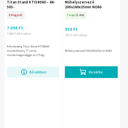
Titan Stand KTIS8060 – 66-
Műhelyszervező
503-
200x160x35mm NO60
Elfogyott
7 nap
(1 db)
7 094 Ft
959 Ft
5 586 Ft ÁFA nélkül
755 Ft ÁFA nélkül
A Kistenberg Titan Stand KTIS8060
munkaállvány 77 cm-es
Műhelyszervező 200x160x35mm NO60
munkamagassággal és 175 kg
teherbírással biztosít stabil
alátámasztást vágáshoz, szereléshez és
műhelymunkához. Kompakt,...
Bővebben
Kosárba