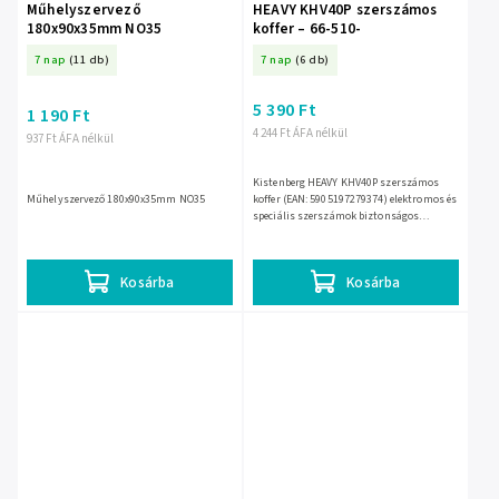
Műhelyszervező
HEAVY KHV40P szerszámos
180x90x35mm NO35
koffer – 66-510-
7 nap
(11 db)
7 nap
(6 db)
5 390 Ft
1 190 Ft
4 244 Ft ÁFA nélkül
937 Ft ÁFA nélkül
Kistenberg HEAVY KHV40P szerszámos
Műhelyszervező 180x90x35mm NO35
koffer (EAN: 5905197279374) elektromos és
speciális szerszámok biztonságos
tárolására és szállítására készült. A 335 ×
384 × 144 mm-es,...
Kosárba
Kosárba