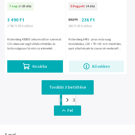
7 nap
(>20 db)
Elfogyott
(4 db)
3 490 Ft
236 Ft
332 Ft
2 748 Ft ÁFA nélkül
186 Ft ÁFA nélkül
Kistenberg KBB03 akkumulátor-szervező
Kistenberg 6481- piros műanyag
115 rekesszel segít áttekinthetően és
tárolódoboz, 118 × 78 × 60 mm méretben,
biztonságosan tárolni az elemeket.
apró alkatrészek és csavarok rendezett
Átlátszó fedéllel, fekete műanyag házzal,
tárolására műhelyben, garázsban vagy
70 × 295 × 195 mm...
raktárban. Stócolható kivitel,...
Kosárba
Bővebben
További 3 betöltése
1
2
Fel