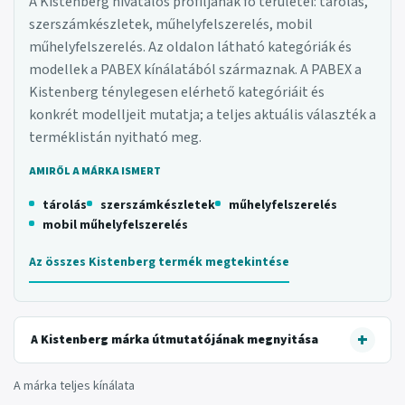
A Kistenberg hivatalos profiljának fő területei: tárolás,
szerszámkészletek, műhelyfelszerelés, mobil
műhelyfelszerelés. Az oldalon látható kategóriák és
modellek a PABEX kínálatából származnak. A PABEX a
Kistenberg ténylegesen elérhető kategóriáit és
konkrét modelljeit mutatja; a teljes aktuális választék a
terméklistán nyitható meg.
AMIRŐL A MÁRKA ISMERT
tárolás
szerszámkészletek
műhelyfelszerelés
mobil műhelyfelszerelés
Az összes Kistenberg termék megtekintése
A Kistenberg márka útmutatójának megnyitása
A márka teljes kínálata