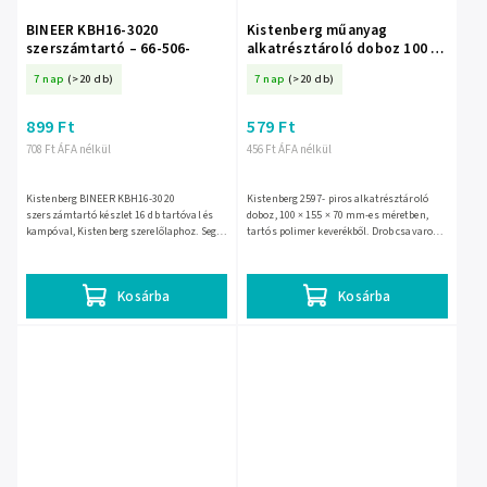
BINEER KBH16-3020
Kistenberg műanyag
szerszámtartó – 66-506-
alkatrésztároló doboz 100 ×
155 × 70 mm, piros – 2597-
7 nap
(>20 db)
7 nap
(>20 db)
899 Ft
579 Ft
708 Ft ÁFA nélkül
456 Ft ÁFA nélkül
Kistenberg BINEER KBH16-3020
Kistenberg 2597- piros alkatrésztároló
szerszámtartó készlet 16 db tartóval és
doboz, 100 × 155 × 70 mm-es méretben,
kampóval, Kistenberg szerelőlaphoz. Segít
tartós polimer keverékből. Drob csavarok,
rendben tartani a szerszámokat a
anyák és egyéb apróságok rendszerezésére
műhelyben, garázsban vagy a házi...
való, egymásra...
Kosárba
Kosárba