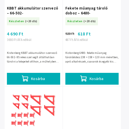
KBBT akkumulátor szervező
Fekete műanyag tároló
– 66-502-
doboz – 6480-
Készleten
(>20 db)
Készleten
(>20 db)
4 690 Ft
618 Ft
920 Ft
3 693 Ft ÁFA nélkül
487 Ft ÁFA nélkül
Kistenberg KBBT akkumulátor-szervező
Kistenberg 6480- fekete műanyag
66-502- 85 rekesszel segít átláthatóan
tárolódoboz 238 × 158 × 120 mm méretben,
tárolni a telepeket otthon, a műhelyben
apró alkatrészek, csavarok és egyéb kis
vagy az irodában. Fekete műanyag háza és
tárgyak rendezett tárolására. Egymásra
áttetsző fedele...
rakható, és kompatibilis...
Kosárba
Kosárba