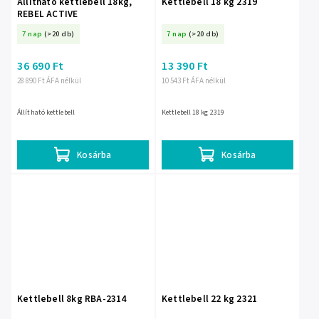
Állítható kettlebell 18kg,
Kettlebell 18 kg 2319
REBEL ACTIVE
7 nap
(>20 db)
7 nap
(>20 db)
36 690 Ft
13 390 Ft
28 890 Ft ÁFA nélkül
10 543 Ft ÁFA nélkül
Állítható kettlebell
Kettlebell 18 kg 2319
Kosárba
Kosárba
Kettlebell 8kg RBA-2314
Kettlebell 22 kg 2321