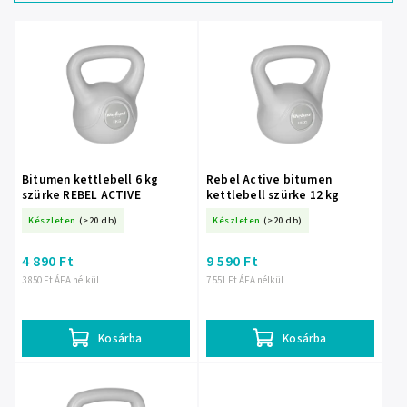
Legdrágább
Legnépszerűbb
termékek
ABC szerint
Bitumen kettlebell 6 kg
Rebel Active bitumen
szürke REBEL ACTIVE
kettlebell szürke 12 kg
Készleten
(>20 db)
Készleten
(>20 db)
4 890 Ft
9 590 Ft
3 850 Ft ÁFA nélkül
7 551 Ft ÁFA nélkül
Kosárba
Kosárba