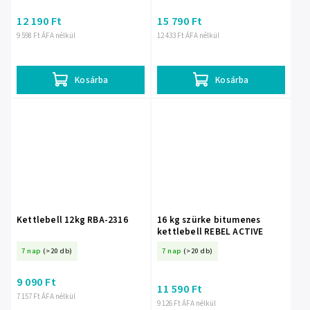
12 190 Ft
15 790 Ft
9 598 Ft ÁFA nélkül
12 433 Ft ÁFA nélkül
Kosárba
Kosárba
Kettlebell 12kg RBA-2316
16 kg szürke bitumenes
kettlebell REBEL ACTIVE
7 nap
(>20 db)
7 nap
(>20 db)
9 090 Ft
11 590 Ft
7 157 Ft ÁFA nélkül
9 126 Ft ÁFA nélkül