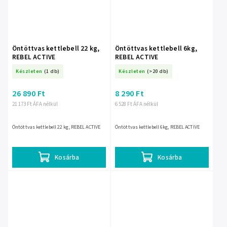
Öntöttvas kettlebell 22 kg,
Öntöttvas kettlebell 6kg,
REBEL ACTIVE
REBEL ACTIVE
Készleten
(1 db)
Készleten
(>20 db)
26 890 Ft
8 290 Ft
21 173 Ft ÁFA nélkül
6 528 Ft ÁFA nélkül
Öntöttvas kettlebell 22 kg, REBEL ACTIVE
Öntöttvas kettlebell 6kg, REBEL ACTIVE
Kosárba
Kosárba