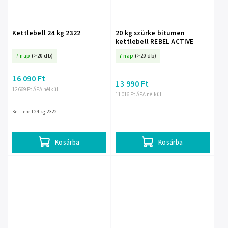
Kettlebell 24 kg 2322
20 kg szürke bitumen
kettlebell REBEL ACTIVE
7 nap
(>20 db)
7 nap
(>20 db)
16 090 Ft
13 990 Ft
12 669 Ft ÁFA nélkül
11 016 Ft ÁFA nélkül
Kettlebell 24 kg 2322
Kosárba
Kosárba