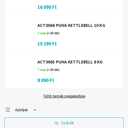
16 090 Ft
ACT0066 PUHA KETTLEBELL 10 KG
7 nap
(>20 db)
10 290 Ft
ACT0065 PUHA KETTLEBELL 8 KG
7 nap
(>20 db)
8 090 Ft
Több termék megjelenítése
Ajánljuk
Legolcsóbb elöl