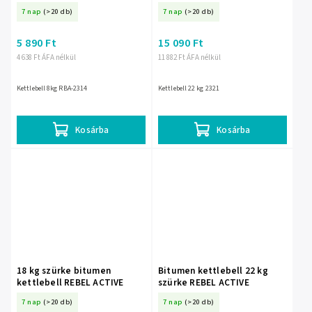
7 nap
(>20 db)
7 nap
(>20 db)
5 890 Ft
15 090 Ft
4 638 Ft ÁFA nélkül
11 882 Ft ÁFA nélkül
Kettlebell 8kg RBA-2314
Kettlebell 22 kg 2321
Kosárba
Kosárba
18 kg szürke bitumen
Bitumen kettlebell 22 kg
kettlebell REBEL ACTIVE
szürke REBEL ACTIVE
7 nap
(>20 db)
7 nap
(>20 db)