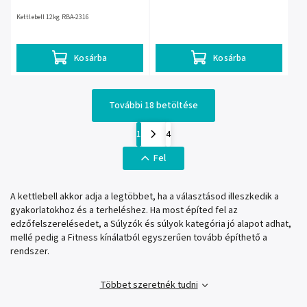
Kettlebell 12kg RBA-2316
Kosárba
Kosárba
További 18 betöltése
1
4
Fel
A kettlebell akkor adja a legtöbbet, ha a választásod illeszkedik a
gyakorlatokhoz és a terheléshez. Ha most építed fel az
edzőfelszerelésedet, a Súlyzók és súlyok kategória jó alapot adhat,
mellé pedig a Fitness kínálatból egyszerűen tovább építhető a
rendszer.
Többet szeretnék tudni