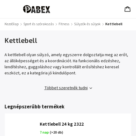
Kezdőlap
/
Sport és szórakozás
/
Fitness
/
Súlyzók és súlyok
/
Kettlebell
Kettlebell
A kettlebell olyan súlyzó, amely egyszerre dolgoztatja meg az erőt,
az állóképességet és a koordinációt. Ha funkcionális edzéshez,
lendítéshez, guggoláshoz vagy kontrollált erősítéshez keresel
eszközt, ez a kategória jó kiindulópont.
Többet szeretnék tudni
Legnépszerűbb termékek
Kettlebell 24 kg 2322
7 nap
(>20 db)