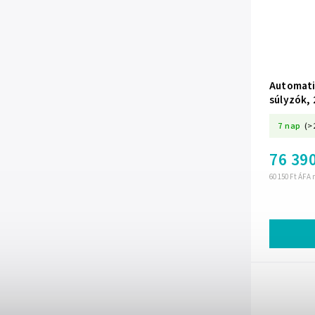
Automati
súlyzók, 
REBEL AC
7 nap
(>
76 390
60 150 Ft ÁFA 