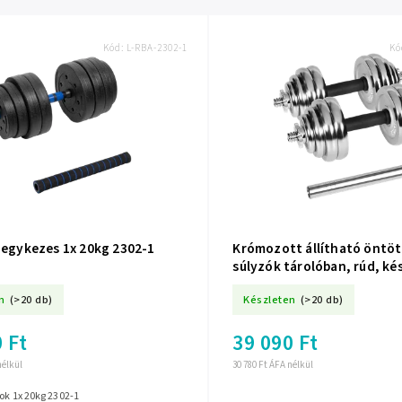
Kód:
L-RBA-2302-1
Kó
 egykezes 1x 20kg 2302-1
Krómozott állítható öntöt
súlyzók tárolóban, rúd, kés
REBEL ACTIVE.
n
(>20 db)
Készleten
(>20 db)
 Ft
39 090 Ft
nélkül
30 780 Ft ÁFA nélkül
rok 1x 20kg 2302-1