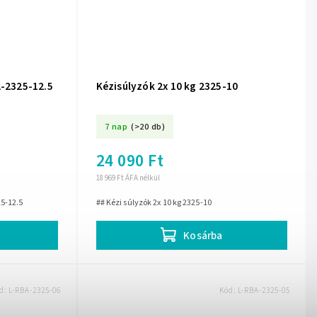
A-2325-12.5
Kézisúlyzók 2x 10 kg 2325-10
7 nap
(>20 db)
24 090 Ft
18 969 Ft ÁFA nélkül
25-12.5
## Kézi súlyzók 2x 10 kg 2325-10
Kosárba
d:
L-RBA-2325-06
Kód:
L-RBA-2325-05