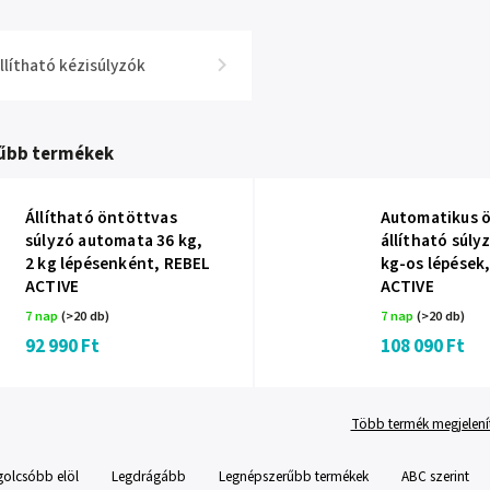
llítható kézisúlyzók
űbb termékek
Állítható öntöttvas
Automatikus 
súlyzó automata 36 kg,
állítható súlyz
2 kg lépésenként, REBEL
kg-os lépések
ACTIVE
ACTIVE
7 nap
(>20 db)
7 nap
(>20 db)
92 990 Ft
108 090 Ft
Több termék megjelení
golcsóbb elöl
Legdrágább
Legnépszerűbb termékek
ABC szerint