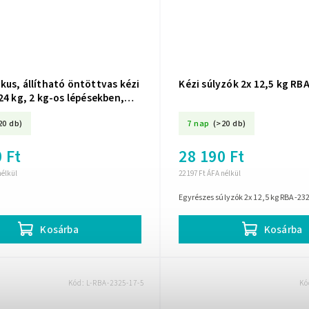
kus, állítható öntöttvas kézi
Kézi súlyzók 2x 12,5 kg RB
24 kg, 2 kg-os lépésekben,
TIVE
20 db)
7 nap
(>20 db)
 Ft
28 190 Ft
nélkül
22 197 Ft ÁFA nélkül
Egyrészes súlyzók 2x 12,5 kg RBA-23
Kosárba
Kosárba
Kód:
L-RBA-2325-17-5
Kó