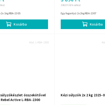
élkül
3 063 Ft ÁFA nélkül
ú 2x 1kg RBA-2305
Egy fogantyú 2x 2kg RBA-2307
Kosárba
Kosárba
Kód:
L-RBA-2300
Kó
ó súlyzókészlet összekötővel
Kézi súlyzók 2x 2 kg 2325-0
 Rebel Active L-RBA-2300