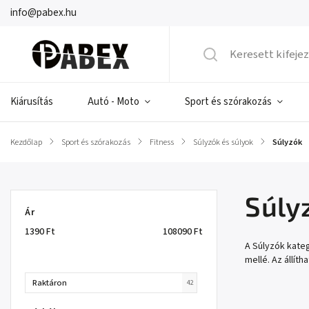
info@pabex.hu
Kiárusítás
Autó - Moto
Sport és szórakozás
Kezdőlap
/
Sport és szórakozás
/
Fitness
/
Súlyzók és súlyok
/
Súlyzók
Súly
Ár
1390
Ft
108090
Ft
A Súlyzók kate
mellé. Az állít
Raktáron
42