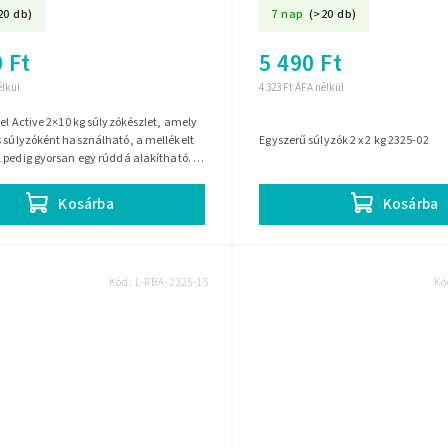
20 db)
7 nap
(>20 db)
 Ft
5 490 Ft
élkül
4 323 Ft ÁFA nélkül
bel Active 2×10 kg súlyzókészlet, amely
 súlyzóként használható, a mellékelt
Egyszerű súlyzók 2 x 2 kg 2325-02
 pedig gyorsan egy rúddá alakítható. A
rcsák jól...
Kosárba
Kosárba
Kód:
L-RBA-2325-15
Kó