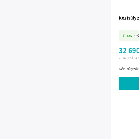
Kézisúly
7 nap
(>
32 690
25 740 Ft ÁFA 
Kézi súlyzók