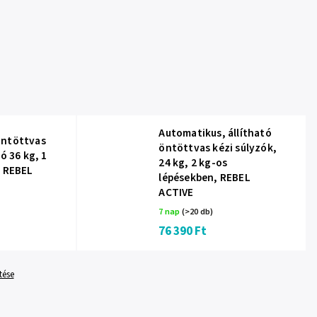
Automatikus, állítható
öntöttvas
öntöttvas kézi súlyzók,
ó 36 kg, 1
24 kg, 2 kg-os
, REBEL
lépésekben, REBEL
ACTIVE
7 nap
(>20 db)
76 390 Ft
tése