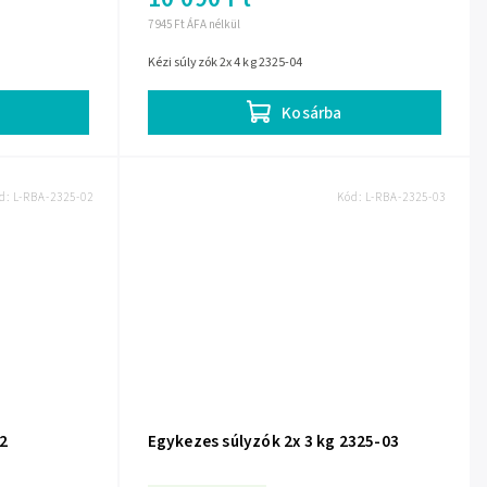
7 945 Ft ÁFA nélkül
Kézi súlyzók 2x 4 kg 2325-04
Kosárba
d:
L-RBA-2325-02
Kód:
L-RBA-2325-03
2
Egykezes súlyzók 2x 3 kg 2325-03