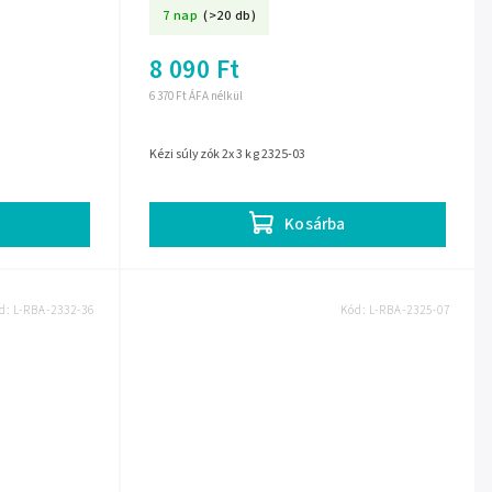
7 nap
(>20 db)
8 090 Ft
6 370 Ft ÁFA nélkül
Kézi súlyzók 2x 3 kg 2325-03
Kosárba
d:
L-RBA-2332-36
Kód:
L-RBA-2325-07