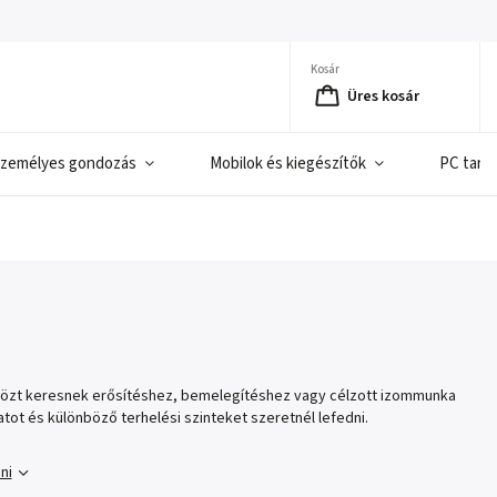
Kosár
Üres kosár
zemélyes gondozás
Mobilok és kiegészítők
PC tart
szközt keresnek erősítéshez, bemelegítéshez vagy célzott izommunka
atot és különböző terhelési szinteket szeretnél lefedni.
ni