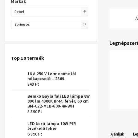
Márkák
Rebel
44
Á
Springos
19
Legnépszer
Top 10 termék
16 A 250 V termobimetál
hőkapcsoló – 2369-
349 Ft
Bemko Bayla fali LED lámpa 8W
800 lm 4000K IP44, fehér, 60 cm
BM-C22-MLB-600-4K-WH
3 590 Ft
LED kerti lámpa 10W PIR
érzékelő fehér
Ajánljuk
Le
6 890 Ft