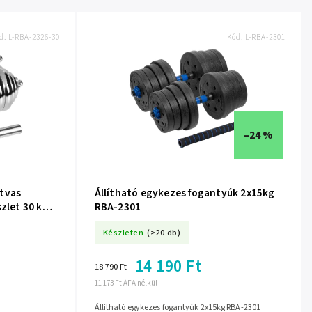
d:
L-RBA-2326-30
Kód:
L-RBA-2301
–24 %
tvas
Állítható egykezes fogantyúk 2x15kg
zlet 30 kg
RBA-2301
Készleten
(>20 db)
14 190 Ft
18 790 Ft
11 173 Ft ÁFA nélkül
Állítható egykezes fogantyúk 2x15kg RBA-2301