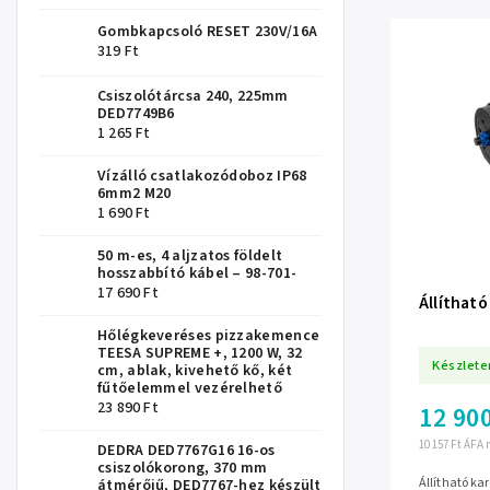
Gombkapcsoló RESET 230V/16A
319 Ft
Csiszolótárcsa 240, 225mm
DED7749B6
1 265 Ft
Vízálló csatlakozódoboz IP68
6mm2 M20
1 690 Ft
50 m-es, 4 aljzatos földelt
hosszabbító kábel – 98-701-
17 690 Ft
Állítható
Hőlégkeveréses pizzakemence
TEESA SUPREME +, 1200 W, 32
Készlete
cm, ablak, kivehető kő, két
fűtőelemmel vezérelhető
23 890 Ft
12 900
10 157 Ft ÁFA 
DEDRA DED7767G16 16-os
csiszolókorong, 370 mm
Állítható ka
átmérőjű, DED7767-hez készült