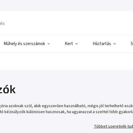
Műhely és szerszámok
Kert
Háztartás
S
zók
gória azoknak szól, akik egyszerűen használható, mégis jól terhelhető e
ható kézisúlyzók különösen hasznosak, ha ugyanazzal a szettel több gyakorl
Többet szeretnék tud