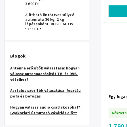
3 690 Ft
Állítható öntöttvas súlyzó
automata 36 kg, 2 kg
lépésenként, REBEL ACTIVE
92 990 Ft
Blogok
Antenna erősítők választása: hogyan
válassz antennaerősítőt TV- és DVB-
vételhez?
Asztalos szorítók választása: fesztáv,
pofa és befogás
Egy foga
Hogyan válassz audio csatlakozókat?
Készlete
Gyakorlati útmutató vásárlás előtt
1 790 