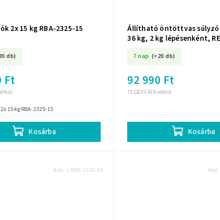
zók 2x 15 kg RBA-2325-15
Állítható öntöttvas súlyz
36 kg, 2 kg lépésenként, R
20 db)
7 nap
(>20 db)
 Ft
92 990 Ft
nélkül
73 220 Ft ÁFA nélkül
 2x 15 kg RBA-2325-15
Kosárba
Kosárba
Kód:
L-RBA-2332-24
Kód