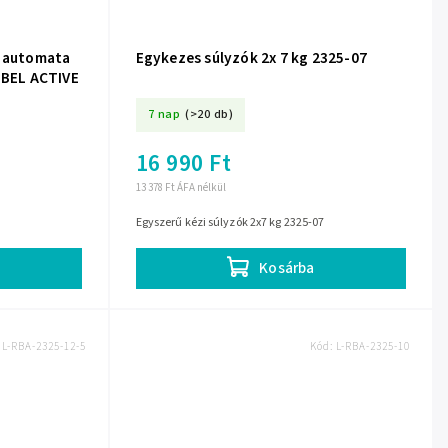
ó automata
Egykezes súlyzók 2x 7 kg 2325-07
EBEL ACTIVE
7 nap
(>20 db)
16 990 Ft
13 378 Ft ÁFA nélkül
Egyszerű kézi súlyzók 2x7 kg 2325-07
Kosárba
:
L-RBA-2325-12-5
Kód:
L-RBA-2325-10