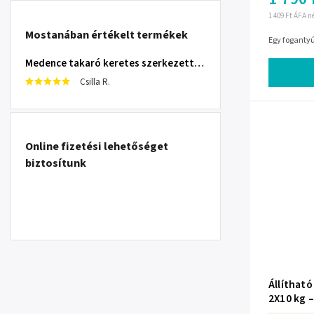
1 409 Ft ÁFA n
Mostanában értékelt termékek
Egy foganty
Medence takaró keretes szerkezettel 305 cm INTEX 28030
Csilla R.
Online fizetési lehetőséget
biztosítunk
Állíthat
2X10 kg –