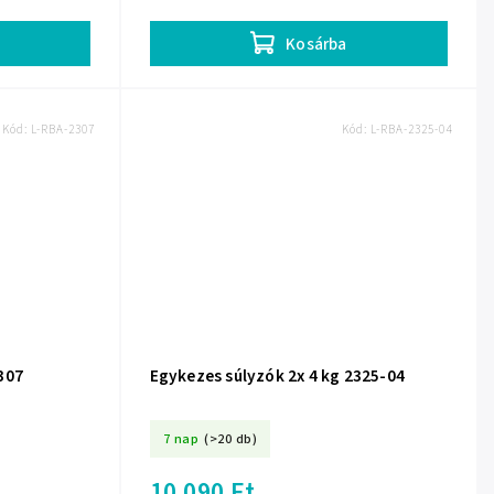
Kosárba
Kód:
L-RBA-2307
Kód:
L-RBA-2325-04
307
Egykezes súlyzók 2x 4 kg 2325-04
7 nap
(>20 db)
10 090 Ft