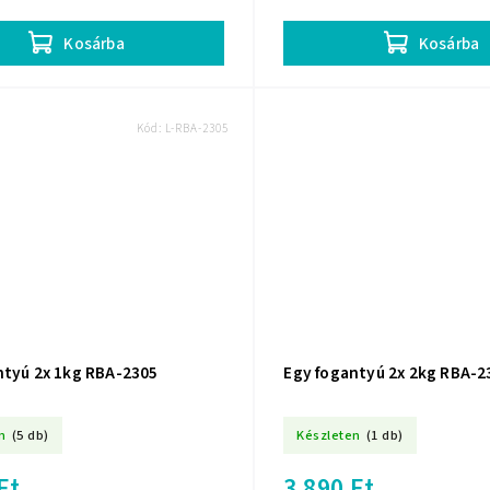
Kosárba
Kosárba
Kód:
L-RBA-2305
ntyú 2x 1kg RBA-2305
Egy fogantyú 2x 2kg RBA-2
n
(5 db)
Készleten
(1 db)
Ft
3 890 Ft