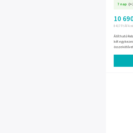
7 nap
(>
10 690
8 417 Ft ÁFA n
Állítható Re
két egykezes
összekötővel
bitumenes tá