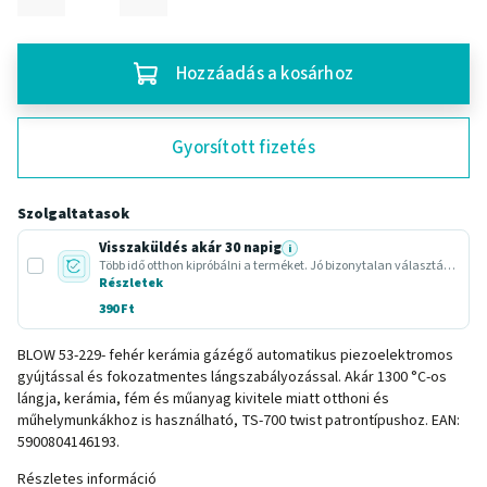
Hozzáadás a kosárhoz
Gyorsított fizetés
Szolgaltatasok
Visszaküldés akár 30 napig
i
Több idő otthon kipróbálni a terméket. Jó bizonytalan választásnál vagy ajándéknál.
Részletek
390 Ft
BLOW 53-229- fehér kerámia gázégő automatikus piezoelektromos
gyújtással és fokozatmentes lángszabályozással. Akár 1300 °C-os
lángja, kerámia, fém és műanyag kivitele miatt otthoni és
műhelymunkákhoz is használható, TS-700 twist patrontípushoz. EAN:
5900804146193.
Részletes információ