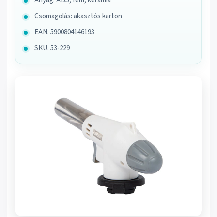
Anyag: ABS, fém, kerámia
Csomagolás: akasztós karton
EAN: 5900804146193
SKU: 53-229