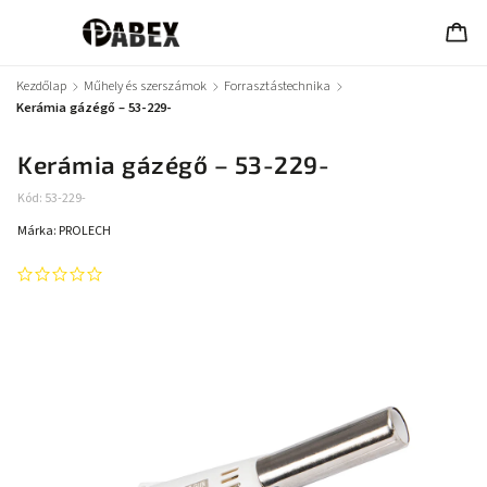
Kezdőlap
/
Műhely és szerszámok
/
Forrasztástechnika
/
Kerámia gázégő – 53-229-
Kerámia gázégő – 53-229-
Kód:
53-229-
Márka:
PROLECH