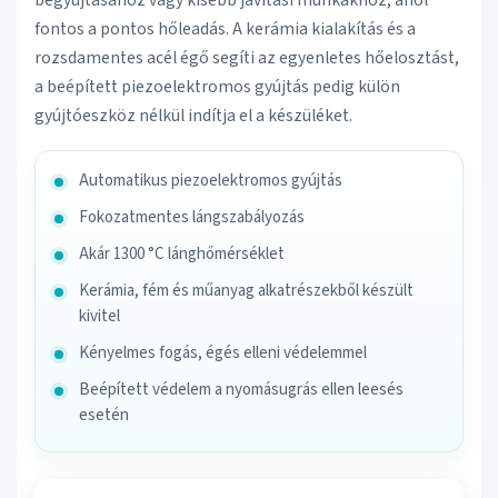
begyújtásához vagy kisebb javítási munkákhoz, ahol
fontos a pontos hőleadás. A kerámia kialakítás és a
rozsdamentes acél égő segíti az egyenletes hőelosztást,
a beépített piezoelektromos gyújtás pedig külön
gyújtóeszköz nélkül indítja el a készüléket.
Automatikus piezoelektromos gyújtás
Fokozatmentes lángszabályozás
Akár 1300 °C lánghőmérséklet
Kerámia, fém és műanyag alkatrészekből készült
kivitel
Kényelmes fogás, égés elleni védelemmel
Beépített védelem a nyomásugrás ellen leesés
esetén