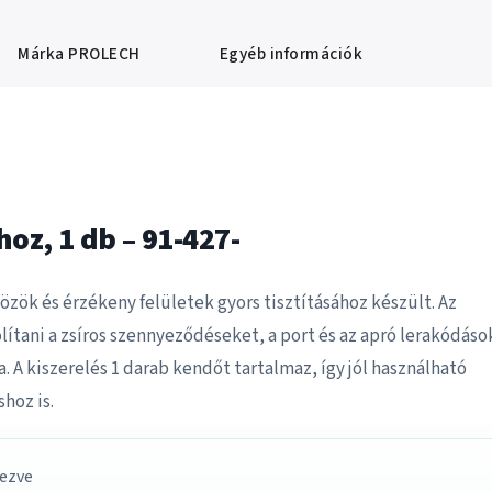
Márka
PROLECH
Egyéb információk
oz, 1 db – 91-427-
özök és érzékeny felületek gyors tisztításához készült. Az
lítani a zsíros szennyeződéseket, a port és az apró lerakódáso
. A kiszerelés 1 darab kendőt tartalmaz, így jól használható
hoz is.
vezve