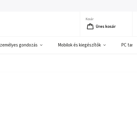
Kosár
Üres kosár
zemélyes gondozás
Mobilok és kiegészítők
PC tart