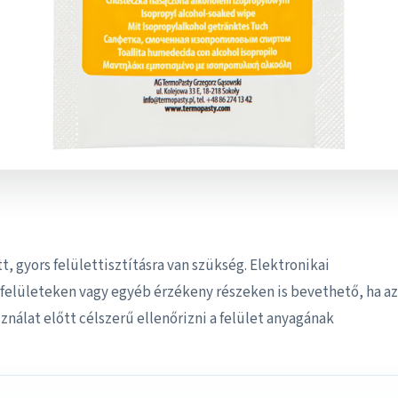
, gyors felülettisztításra van szükség. Elektronikai
elületeken vagy egyéb érzékeny részeken is bevethető, ha az
ználat előtt célszerű ellenőrizni a felület anyagának