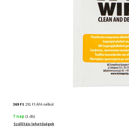
369 Ft
291 Ft ÁFA nélkül
7 nap
(1 db)
Szállítási lehetőségek