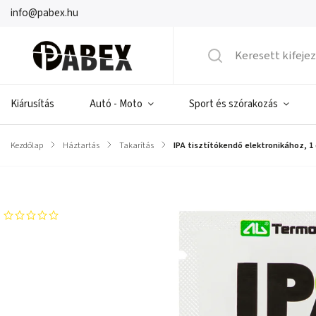
info@pabex.hu
Kiárusítás
Autó - Moto
Sport és szórakozás
Kezdőlap
/
Háztartás
/
Takarítás
/
IPA tisztítókendő elektronikához, 1 
Márka:
PROLECH