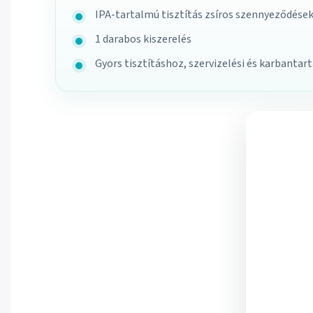
IPA-tartalmú tisztítás zsíros szennyeződések
1 darabos kiszerelés
Gyors tisztításhoz, szervizelési és karbantar