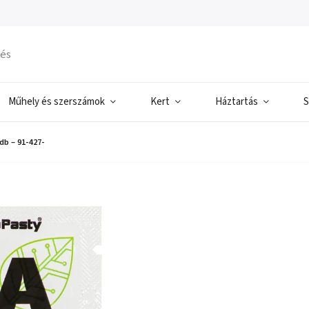
Műhely és szerszámok
Kert
Háztartás
S
db – 91-427-