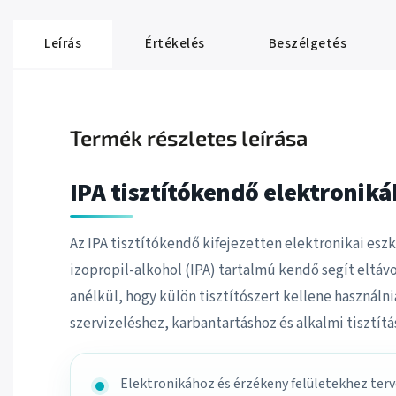
Leírás
Értékelés
Beszélgetés
Termék részletes leírása
IPA tisztítókendő elektronikáh
Az IPA tisztítókendő kifejezetten elektronikai eszk
izopropil-alkohol (IPA) tartalmú kendő segít eltávo
anélkül, hogy külön tisztítószert kellene használnia
szervizeléshez, karbantartáshoz és alkalmi tisztítás
Elektronikához és érzékeny felületekhez ter