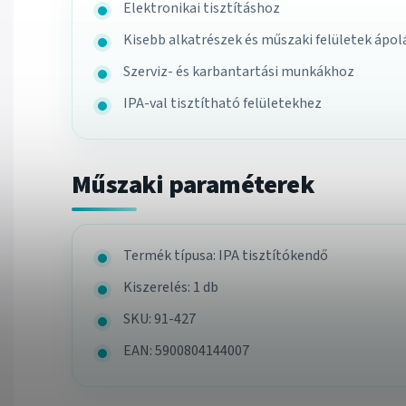
Elektronikai tisztításhoz
Kisebb alkatrészek és műszaki felületek ápo
Szerviz- és karbantartási munkákhoz
IPA-val tisztítható felületekhez
Műszaki paraméterek
Termék típusa: IPA tisztítókendő
Kiszerelés: 1 db
SKU: 91-427
EAN: 5900804144007