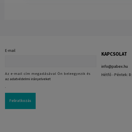
E-mail
KAPCSOLAT
info
@
pabex.hu
Az e-mail cím megadásával Ön beleegyezik és
Hétfő - Péntek: 8:
az adatvédelmi irányelveket
.
Feliratkozás