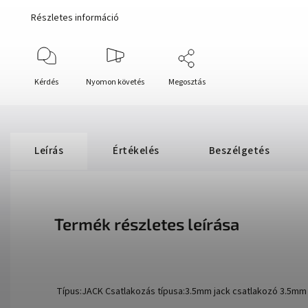
Részletes információ
Kérdés
Nyomon követés
Megosztás
Leírás
Értékelés
Beszélgetés
Termék részletes leírása
Típus:JACK Csatlakozás típusa:3.5mm jack csatlakozó 3.5mm 