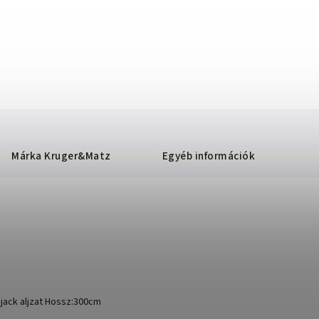
Márka
Kruger&Matz
Egyéb információk
jack aljzat Hossz:300cm