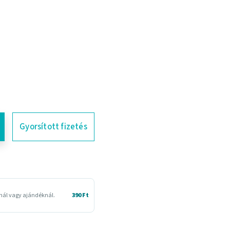
Gyorsított fizetés
snál vagy ajándéknál.
390 Ft