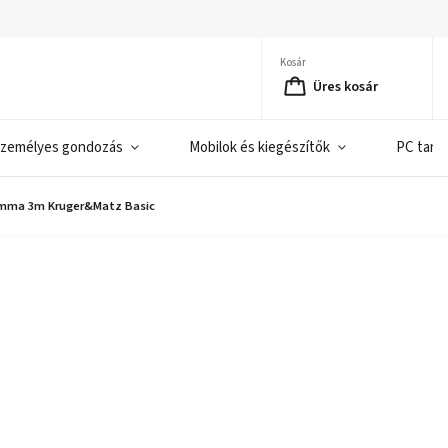
Kosár
Üres kosár
zemélyes gondozás
Mobilok és kiegészítők
PC tart
5mma 3m Kruger&Matz Basic