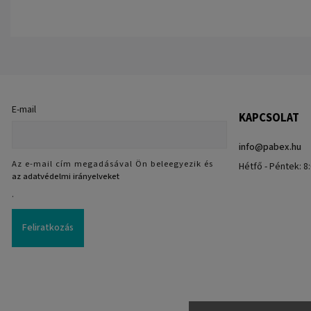
E-mail
KAPCSOLAT
info
@
pabex.hu
Az e-mail cím megadásával Ön beleegyezik és
Hétfő - Péntek: 8:
az adatvédelmi irányelveket
.
Feliratkozás