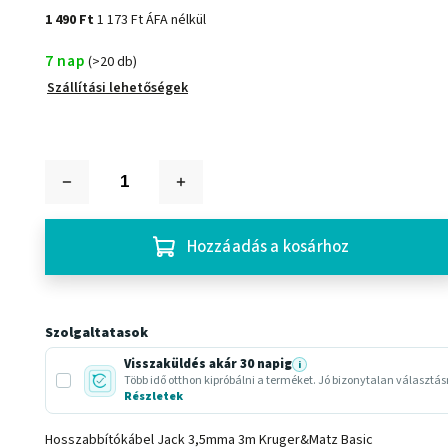
1 490 Ft
1 173 Ft ÁFA nélkül
7 nap
(>20 db)
Szállítási lehetőségek
Hozzáadás a kosárhoz
Szolgaltatasok
Visszaküldés akár 30 napig
i
Több idő otthon kipróbálni a terméket. Jó bizonytalan választá
Részletek
Hosszabbítókábel Jack 3,5mma 3m Kruger&Matz Basic