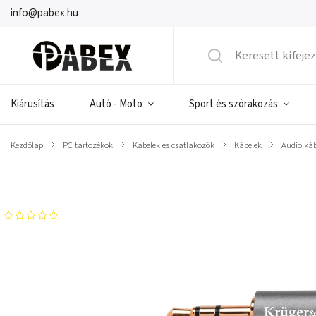
info@pabex.hu
Kiárusítás
Autó - Moto
Sport és szórakozás
Kezdőlap
/
PC tartozékok
/
Kábelek és csatlakozók
/
Kábelek
/
Audio káb
Márka:
Kruger&Matz