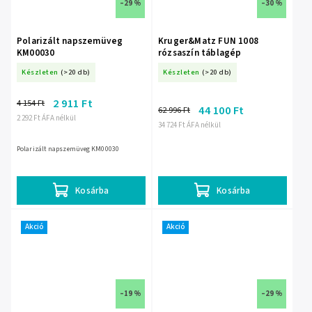
–29 %
–30 %
Polarizált napszemüveg
Kruger&Matz FUN 1008
KM00030
rózsaszín táblagép
Készleten
(>20 db)
Készleten
(>20 db)
2 911 Ft
4 154 Ft
44 100 Ft
62 996 Ft
2 292 Ft ÁFA nélkül
34 724 Ft ÁFA nélkül
Polarizált napszemüveg KM00030
Kosárba
Kosárba
Akció
Akció
–19 %
–29 %