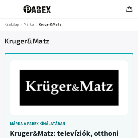
Kezdőlap
/
Márka
/
Kruger&Matz
Kruger&Matz
MÁRKA A PABEX KÍNÁLATÁBAN
Kruger&Matz: televíziók, otthoni