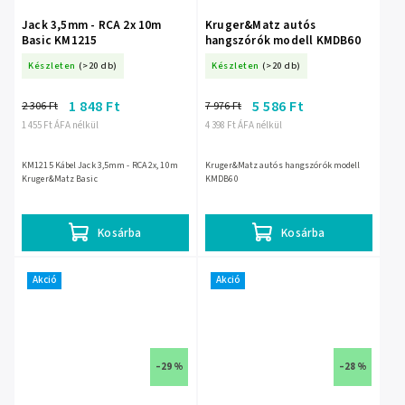
Jack 3,5mm - RCA 2x 10m
Kruger&Matz autós
Basic KM1215
hangszórók modell KMDB60
Készleten
(>20 db)
Készleten
(>20 db)
1 848 Ft
5 586 Ft
2 306 Ft
7 976 Ft
1 455 Ft ÁFA nélkül
4 398 Ft ÁFA nélkül
KM1215 Kábel Jack 3,5mm - RCA 2x, 10m
Kruger&Matz autós hangszórók modell
Kruger&Matz Basic
KMDB60
Kosárba
Kosárba
Akció
Akció
–29 %
–28 %