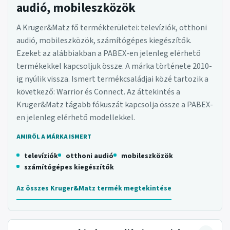
audió, mobileszközök
A Kruger&Matz fő termékterületei: televíziók, otthoni
audió, mobileszközök, számítógépes kiegészítők.
Ezeket az alábbiakban a PABEX-en jelenleg elérhető
termékekkel kapcsoljuk össze. A márka története 2010-
ig nyúlik vissza. Ismert termékcsaládjai közé tartozik a
következő: Warrior és Connect. Az áttekintés a
Kruger&Matz tágabb fókuszát kapcsolja össze a PABEX-
en jelenleg elérhető modellekkel.
AMIRŐL A MÁRKA ISMERT
televíziók
otthoni audió
mobileszközök
számítógépes kiegészítők
Az összes Kruger&Matz termék megtekintése