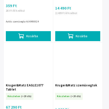
359 Ft
14 490 Ft
283 Ft ÁFA nélkül
11 409 Ft ÁFA nélkül
Autós szemüvegtartó KM00024
Kosárba
Kosárba
Kruger&Matz EAGLE1077
Kruger&Matz szemüvegtok
Tablet
Készleten
(>20 db)
Készleten
(>20 db)
67 290 Ft