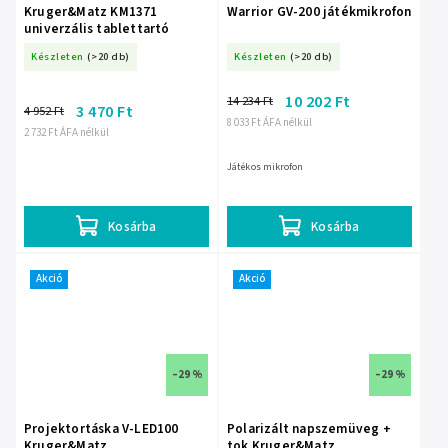
Kruger&Matz KM1371
Warrior GV-200 játékmikrofon
univerzális tablettartó
Készleten
(>20 db)
Készleten
(>20 db)
10 202 Ft
14 234 Ft
3 470 Ft
4 952 Ft
8 033 Ft ÁFA nélkül
2 732 Ft ÁFA nélkül
Játékos mikrofon
Kosárba
Kosárba
Akció
Akció
–29 %
–29 %
Projektortáska V-LED100
Polarizált napszemüveg +
Kruger&Matz
tok Kruger&Matz