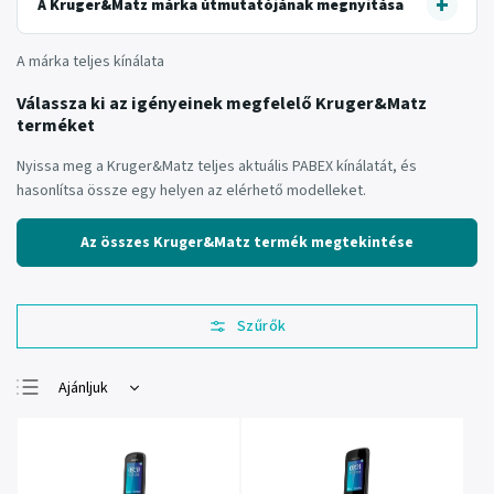
A Kruger&Matz márka útmutatójának megnyitása
A márka teljes kínálata
Válassza ki az igényeinek megfelelő Kruger&Matz
terméket
Nyissa meg a Kruger&Matz teljes aktuális PABEX kínálatát, és
hasonlítsa össze egy helyen az elérhető modelleket.
Az összes Kruger&Matz termék megtekintése
Ajánljuk
Legolcsóbb elöl
Legdrágább
Legnépszerűbb