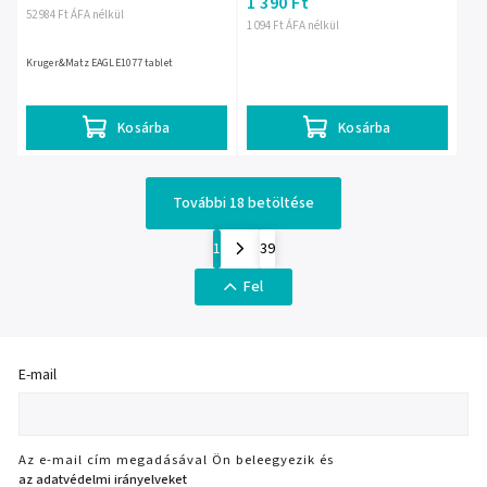
1 390 Ft
52 984 Ft ÁFA nélkül
1 094 Ft ÁFA nélkül
Kruger&Matz EAGLE1077 tablet
Kosárba
Kosárba
További 18 betöltése
1
39
Fel
E-mail
Az e-mail cím megadásával Ön beleegyezik és
az adatvédelmi irányelveket