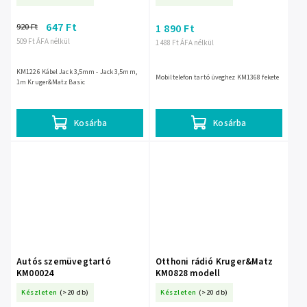
647 Ft
920 Ft
1 890 Ft
509 Ft ÁFA nélkül
1 488 Ft ÁFA nélkül
KM1226 Kábel Jack 3,5mm - Jack 3,5mm,
Mobiltelefon tartó üveghez KM1368 fekete
1m Kruger&Matz Basic
Kosárba
Kosárba
Autós szemüvegtartó
Otthoni rádió Kruger&Matz
KM00024
KM0828 modell
Készleten
(>20 db)
Készleten
(>20 db)