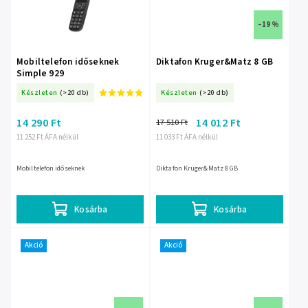
–19 %
Mobiltelefon időseknek
Diktafon Kruger&Matz 8 GB
Simple 929
Készleten
(>20 db)
Készleten
(>20 db)
14 290 Ft
14 012 Ft
17 510 Ft
11 252 Ft ÁFA nélkül
11 033 Ft ÁFA nélkül
Mobiltelefon időseknek
Diktafon Kruger&Matz 8 GB
Kosárba
Kosárba
Akció
Akció