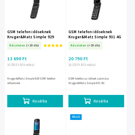
termékek
ABC szerint
GSM telefon időseknek
GSM telefon időseknek
Kruger&Matz Simple 929
Kruger&Matz Simple 931 4G
Készleten
(>20 db)
Készleten
(>20 db)
13 690 Ft
20 790 Ft
10 780 Ft ÁFA nélkül
16 370 Ft ÁFA nélkül
Kruger&Matz Simple 929 GSM telefon
GSM telefon az idősek számára
időseknek
Kruger&Matz Simple 931 4G
Kosárba
Kosárba
Akció