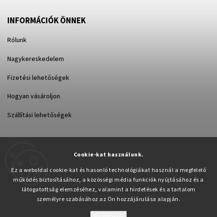
INFORMÁCIÓK ÖNNEK
Rólunk
Nagykereskedelem
Fizetési lehetőségek
Hogyan vásároljon
Szállítási lehetőségek
Cookie-kat használunk.
Árukereső.hu
Ez a weboldal cookie-kat és hasonló technológiákat használ a megfelelő
működés biztosításához, a közösségi média funkciók nyújtásához és a
látogatottság elemzéséhez, valamint a hirdetések és a tartalom
személyre szabásához az Ön hozzájárulása alapján.
Beállítások