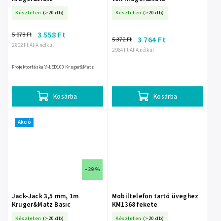
Készleten
(>20 db)
Készleten
(>20 db)
3 558 Ft
5 078 Ft
3 764 Ft
5 372 Ft
2 802 Ft ÁFA nélkül
2 964 Ft ÁFA nélkül
Projektortáska V-LED100 Kruger&Matz
Kosárba
Kosárba
Akció
–29 %
Jack-Jack 3,5 mm, 1m
Mobiltelefon tartó üveghez
Kruger&Matz Basic
KM1368 fekete
Készleten
(>20 db)
Készleten
(>20 db)