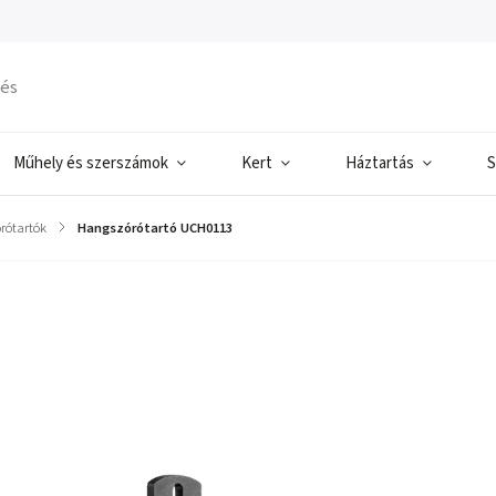
Műhely és szerszámok
Kert
Háztartás
S
rótartók
/
Hangszórótartó UCH0113