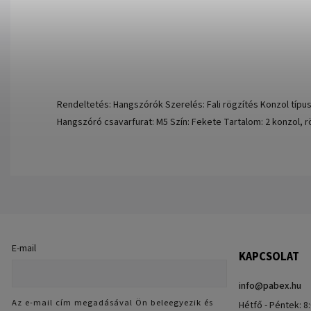
Rendeltetés: Hangszórók Szerelés: Fali rögzítés Konzol típusa:
Hangszóró csavarfurat: M5 Szín: Fekete Tartalom: 2 konzol, 
E-mail
KAPCSOLAT
info
@
pabex.hu
Az e-mail cím megadásával Ön beleegyezik és
Hétfő - Péntek: 8: