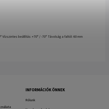
Vízszintes beállítás: +70° / -70° Távolság a faltól: 60 mm
INFORMÁCIÓK ÖNNEK
Rólunk
sználata