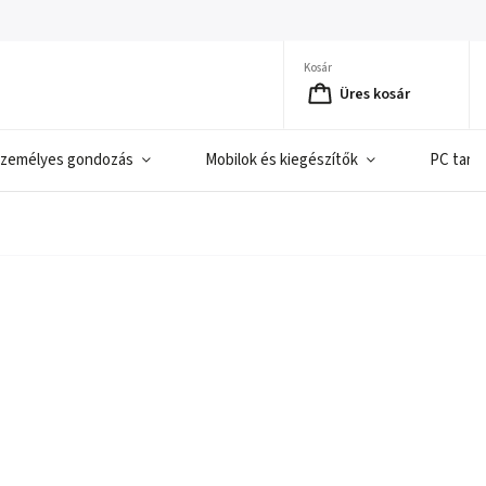
Kosár
Üres kosár
zemélyes gondozás
Mobilok és kiegészítők
PC tart