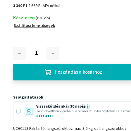
3 390 Ft
2 669 Ft ÁFA nélkül
Készleten
(>20 db)
Szállítási lehetőségek
Hozzáadás a kosárhoz
Szolgaltatasok
Visszaküldés akár 30 napig
i
Több idő otthon kipróbálni a terméket. Jó bizonytalan választá
Részletek
UCH0113 Fali tartó hangszórókhoz max. 3,5 kg-os hangszórókhoz