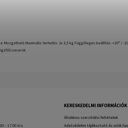
 Mozgatható Maximális terhelés: 2x 3,5 kg Függőleges beállítás: +20° / -20° 
rögzítőcsavarok
KERESKEDELMI INFORMÁCIÓK
Általános szerződési feltételek
00 – 17:00 óra
Adatvédelmi tájékoztató és sütik ha