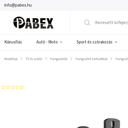
info@pabex.hu
Kiárusítás
Autó - Moto
Sport és szórakozás
Kezdőlap
/
TV és audió
/
Hangszórók
/
Hangszóró tartozékok
/
Hangszó
Márka:
CABLETECH