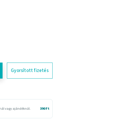
Gyorsított fizetés
snál vagy ajándéknál.
390 Ft