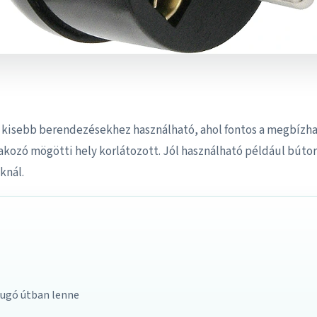
s kisebb berendezésekhez használható, ahol fontos a megbízh
tlakozó mögötti hely korlátozott. Jól használható például búto
knál.
dugó útban lenne