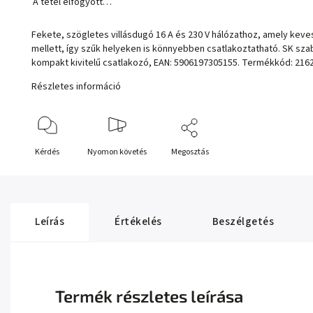
A tétel elfogyott…
Fekete, szögletes villásdugó 16 A és 230 V hálózathoz, amely keves
mellett, így szűk helyeken is könnyebben csatlakoztatható. SK sza
kompakt kivitelű csatlakozó, EAN: 5906197305155. Termékkód: 2162
Részletes információ
Kérdés
Nyomon követés
Megosztás
Leírás
Értékelés
Beszélgetés
Termék részletes leírása