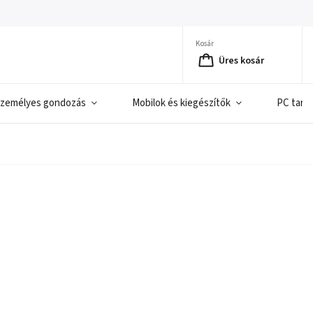
Kosár
Üres kosár
zemélyes gondozás
Mobilok és kiegészítők
PC tart