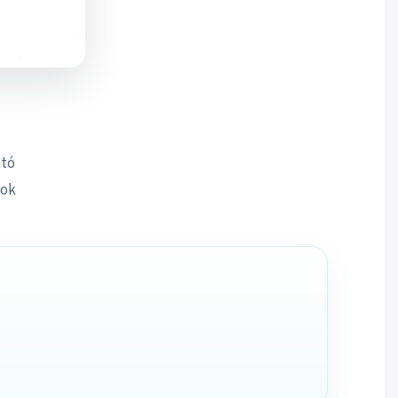
ató
rok