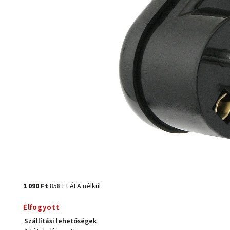
1 090 Ft
858 Ft ÁFA nélkül
Elfogyott
Szállítási lehetőségek