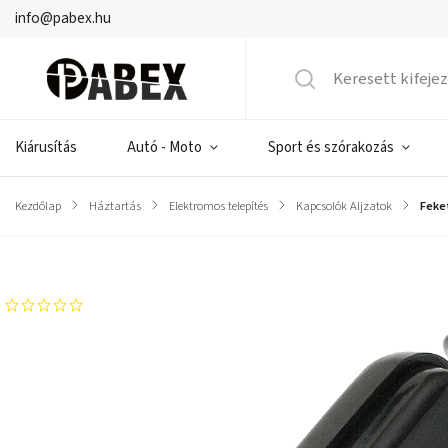
info@pabex.hu
Kiárusítás
Autó - Moto
Sport és szórakozás
Kezdőlap
/
Háztartás
/
Elektromos telepítés
/
Kapcsolók Aljzatok
/
Feket
Márka:
PROLECH