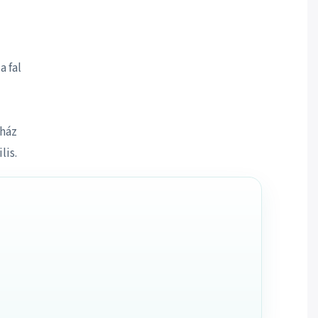
a fal
 ház
lis.