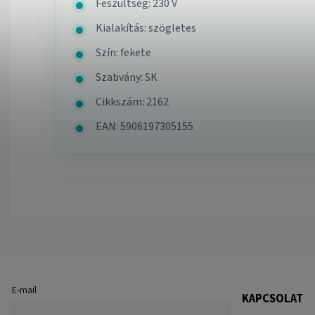
Feszültség: 230 V
Kialakítás: szögletes
Szín: fekete
Szabvány: SK
Cikkszám: 2162
EAN: 5906197305155
E-mail
KAPCSOLAT