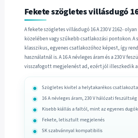
Fekete szögletes villásdugó 16
A fekete szögletes villásdugó 16 A 230 V 2162- olyan
közelében vagy szűkebb csatlakozási pontokon. A s
klasszikus, egyenes csatlakozóhoz képest, így ren
használatnál is. A 16 A névleges áram és a 230 V fes
visszafogott megjelenést ad, ezért jól illeszkedik
Szögletes kivitel a helytakarékos csatlakozt
16 A névleges áram, 230 V hálózati feszültség
Kisebb kiállás a faltól, mint az egyenes dugó
Fekete, letisztult megjelenés
SK szabvánnyal kompatibilis