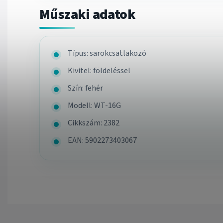
Műszaki adatok
Típus: sarokcsatlakozó
Kivitel: földeléssel
Szín: fehér
Modell: WT-16G
Cikkszám: 2382
EAN: 5902273403067