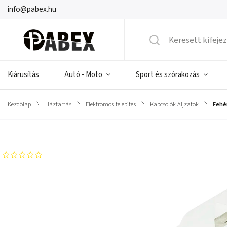
info@pabex.hu
Kiárusítás
Autó - Moto
Sport és szórakozás
Kezdőlap
/
Háztartás
/
Elektromos telepítés
/
Kapcsolók Aljzatok
/
Fehé
Márka:
PROLECH