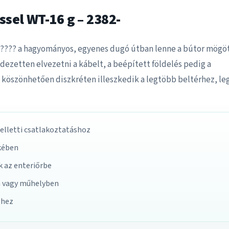
ssel WT-16 g – 2382-
 ????? a hagyományos, egyenes dugó útban lenne a bútor mögö
endezetten elvezetni a kábelt, a beépített földelés pedig a
 köszönhetően diszkréten illeszkedik a legtöbb beltérhez, le
melletti csatlakoztatáshoz
kében
k az enteriőrbe
n vagy műhelyben
shez