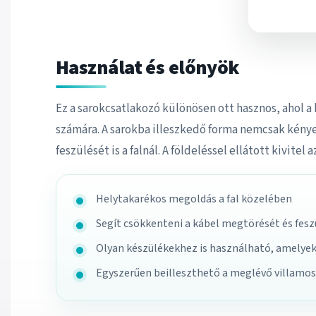
Használat és előnyök
Ez a sarokcsatlakozó különösen ott hasznos, ahol a 
számára. A sarokba illeszkedő forma nemcsak kény
feszülését is a falnál. A földeléssel ellátott kivite
Helytakarékos megoldás a fal közelében
Segít csökkenteni a kábel megtörését és fesz
Olyan készülékekhez is használható, amelyek
Egyszerűen beilleszthető a meglévő villamo