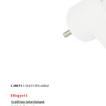
1 290 Ft
1 016 Ft ÁFA nélkül
Elfogyott
Szállítási lehetőségek