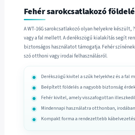
Fehér sarokcsatlakozó földelé
A WT-16G sarokcsatlakozó olyan helyekre készült,
vagy a fal mellett. A derékszögű kialakítás segít r
biztonságos használatot támogatja. Fehér színének
szó otthoni vagy irodai felhasználásról.
Derékszögű kivitel a szűk helyekhez és a fal 
Beépített földelés a nagyobb biztonság érde
Fehér kivitel, amely visszafogottan illeszkedi
Mindennapi használatra otthonban, irodába
Kompakt forma a rendezettebb kábelvezeté