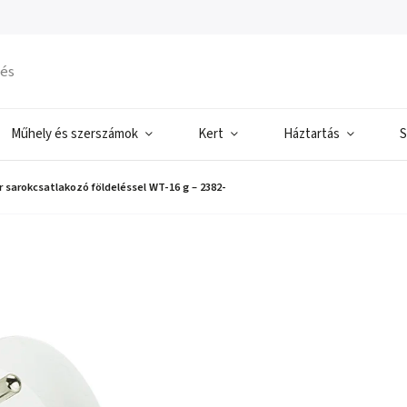
Műhely és szerszámok
Kert
Háztartás
S
r sarokcsatlakozó földeléssel WT-16 g – 2382-