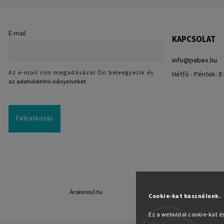
E-mail
KAPCSOLAT
info
@
pabex.hu
Az e-mail cím megadásával Ön beleegyezik és
Hétfő - Péntek: 8:
az adatvédelmi irányelveket
.
Feliratkozás
Árukereső.hu
Cookie-kat használunk.
Ez a weboldal cookie-kat é