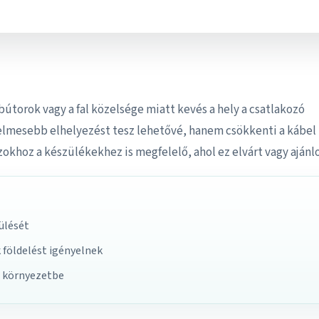
bútorok vagy a fal közelsége miatt kevés a hely a csatlakozó
elmesebb elhelyezést tesz lehetővé, hanem csökkenti a kábel
l azokhoz a készülékekhez is megfelelő, ahol ez elvárt vagy ajánlo
ülését
 földelést igényelnek
s környezetbe