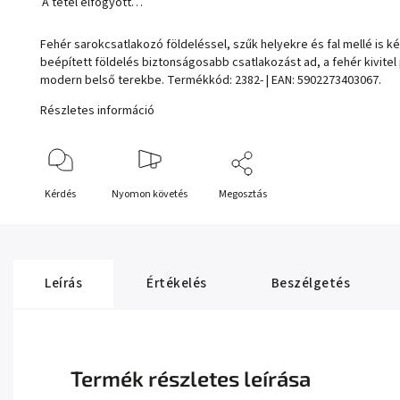
A tétel elfogyott…
Fehér sarokcsatlakozó földeléssel, szűk helyekre és fal mellé is 
beépített földelés biztonságosabb csatlakozást ad, a fehér kivitel 
modern belső terekbe. Termékkód: 2382- | EAN: 5902273403067.
Részletes információ
Kérdés
Nyomon követés
Megosztás
Leírás
Értékelés
Beszélgetés
Termék részletes leírása