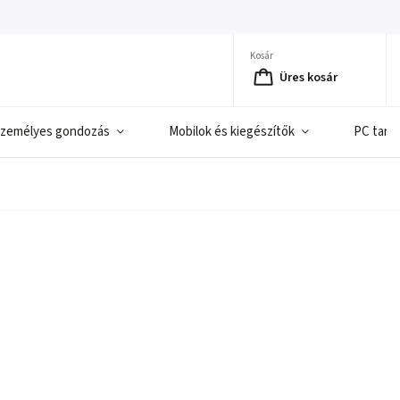
Kosár
Üres kosár
zemélyes gondozás
Mobilok és kiegészítők
PC tart