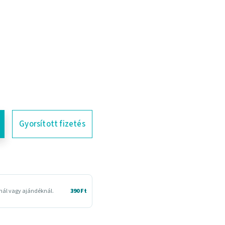
Gyorsított fizetés
snál vagy ajándéknál.
390 Ft