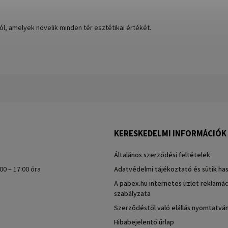
l, amelyek növelik minden tér esztétikai értékét.
KERESKEDELMI INFORMÁCIÓK
Általános szerződési feltételek
00 – 17:00 óra
Adatvédelmi tájékoztató és sütik ha
A pabex.hu internetes üzlet reklamác
szabályzata
Szerződéstől való elállás nyomtatvá
Hibabejelentő űrlap