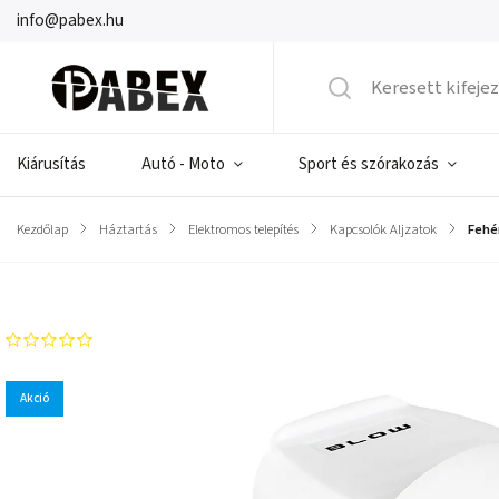
info@pabex.hu
Kiárusítás
Autó - Moto
Sport és szórakozás
Kezdőlap
/
Háztartás
/
Elektromos telepítés
/
Kapcsolók Aljzatok
/
Fehér
Márka:
PROLECH
Akció