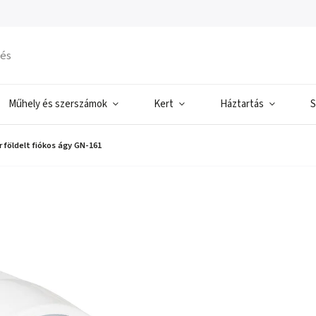
Műhely és szerszámok
Kert
Háztartás
S
 földelt fiókos ágy GN-161