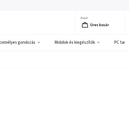
Kosár
Üres kosár
zemélyes gondozás
Mobilok és kiegészítők
PC tart