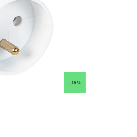
–19 %