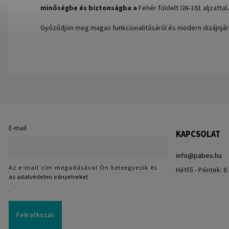
minőségbe és biztonságba a
Fehér földelt GN-161 aljzattal
.
Győződjön meg magas funkcionalitásáról és modern dizájnjáró
E-mail
KAPCSOLAT
info
@
pabex.hu
Az e-mail cím megadásával Ön beleegyezik és
Hétfő - Péntek: 8:
az adatvédelmi irányelveket
.
Feliratkozás