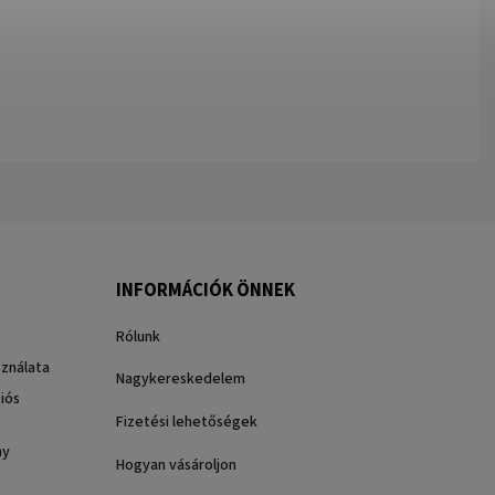
INFORMÁCIÓK ÖNNEK
Rólunk
sználata
Nagykereskedelem
iós
Fizetési lehetőségek
ny
Hogyan vásároljon