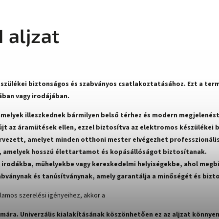
 aljzat
észülékei biztonságos és szabványos csatlakoztatásához. Ezt a ter
ában vagy irodájában.
 amelyek illeszkednek bármilyen belső térhez és modern megjelenés
jt az áramütések ellen, ezzel biztosítva az elektromos készülékei 
rvezett, amelyet minden otthoni mester elvégezhet professzionális
 amelyek hosszú élettartamot és kopásállóságot biztosítanak.
, irodákba, műhelyekbe vagy kereskedelmi helyiségekbe, ahol megb
bványnak és tanúsítványnak, amely garantálja a minőségét és bizt
lamos szerelési igényeihez, akkor a
ámára. Univerzális kialakításának köszönhetően ez az aljzat könnye