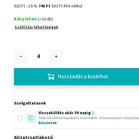
920 Ft
–19 %
740 Ft
583 Ft ÁFA nélkül
Készleten
(>20 db)
Szállítási lehetőségek
Hozzáadás a kosárhoz
Szolgaltatasok
Visszaküldés akár 30 napig
i
Több idő otthon kipróbálni a terméket. Jó bizonytalan választá
Részletek
Aljzatcsatlakozó