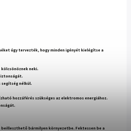
méket úgy tervezték, hogy minden igényét kielégítse a
t kölcsönöznek neki.
biztonságát.
 segítség nélkül.
ízható hozzáférés szükséges az elektromos energiához.
onságát.
n beilleszthető bármilyen környezetbe. Fektessen be a