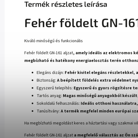
Termék részletes leírása
Fehér földelt GN-161
Kiváló minőségű és funkcionális
Fehér földelt GN-161 aljzat
, amely ideális az elektromos k
megbízható és hatékony energiaelosztás terén otthon
Elegáns dizájn:
Fehér kivitel elegáns részletekkel,
Biztonság:
A beépített földelés extra védelmet nyú
Egyszerű telepítés:
Egyszerű és gyors rögzítésre te
Tartós anyag:
Magas minőségű anyagokból készült,
Sokoldalú felhasználás:
Ideális otthoni használatra
Tanúsítvány:
A termék megfelel minden európai sza
Ha megbízható megoldást keres a háztartási vagy szakmai vil
Fehér földelt GN-161 aljzat
a megfelelő választás az Ön sz