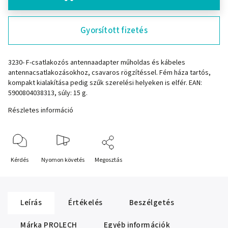
Gyorsított fizetés
3230- F-csatlakozós antennaadapter műholdas és kábeles
antennacsatlakozásokhoz, csavaros rögzítéssel. Fém háza tartós,
kompakt kialakítása pedig szűk szerelési helyeken is elfér. EAN:
5900804038313, súly: 15 g.
Részletes információ
Kérdés
Nyomon követés
Megosztás
Leírás
Értékelés
Beszélgetés
Márka
PROLECH
Egyéb információk