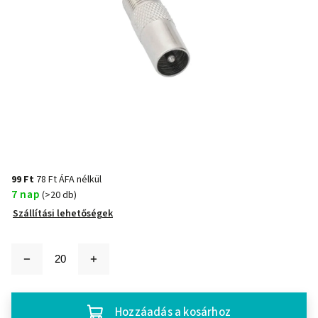
99 Ft
78 Ft ÁFA nélkül
7 nap
(>20 db)
Szállítási lehetőségek
Hozzáadás a kosárhoz