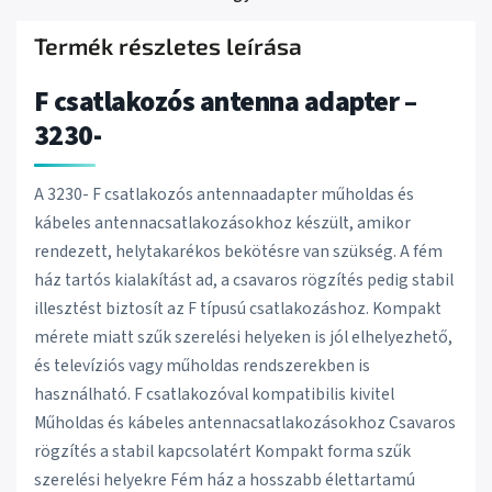
Termék részletes leírása
F csatlakozós antenna adapter –
3230-
A 3230- F csatlakozós antennaadapter műholdas és
kábeles antennacsatlakozásokhoz készült, amikor
rendezett, helytakarékos bekötésre van szükség. A fém
ház tartós kialakítást ad, a csavaros rögzítés pedig stabil
illesztést biztosít az F típusú csatlakozáshoz. Kompakt
mérete miatt szűk szerelési helyeken is jól elhelyezhető,
és televíziós vagy műholdas rendszerekben is
használható. F csatlakozóval kompatibilis kivitel
Műholdas és kábeles antennacsatlakozásokhoz Csavaros
rögzítés a stabil kapcsolatért Kompakt forma szűk
szerelési helyekre Fém ház a hosszabb élettartamú