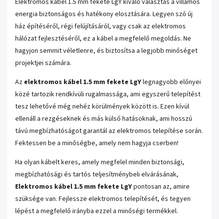
Elektromos kábel 1.5 mm fekete LgY kiváló választás a villamos
energia biztonságos és hatékony elosztására. Legyen szó új
ház építéséről, régi felújításáról, vagy csak az elektromos
hálózat fejlesztéséről, ez a kábel a megfelelő megoldás. Ne
hagyjon semmit véletlenre, és biztosítsa a legjobb minőséget
projektjei számára.
Az
elektromos kábel 1.5 mm fekete LgY
legnagyobb előnyei
közé tartozik rendkívüli rugalmassága, ami egyszerű telepítést
tesz lehetővé még nehéz körülmények között is. Ezen kívül
ellenáll a rezgéseknek és más külső hatásoknak, ami hosszú
távú megbízhatóságot garantál az elektromos telepítése során.
Fektessen be a minőségbe, amely nem hagyja cserben!
Ha olyan kábelt keres, amely megfelel minden biztonsági,
megbízhatósági és tartós teljesítménybeli elvárásának,
Elektromos kábel 1.5 mm fekete LgY
pontosan az, amire
szüksége van. Fejlessze elektromos telepítését, és tegyen
lépést a megfelelő irányba ezzel a minőségi termékkel.