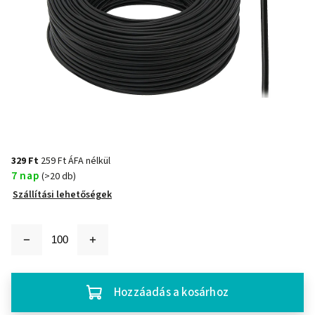
329 Ft
259 Ft ÁFA nélkül
7 nap
(>20 db)
Szállítási lehetőségek
Hozzáadás a kosárhoz