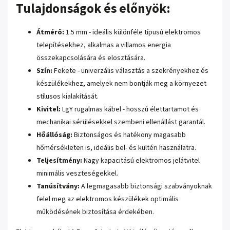
Tulajdonságok és előnyök:
Átmérő:
1.5 mm - ideális különféle típusú elektromos
telepítésekhez, alkalmas a villamos energia
összekapcsolására és elosztására.
Szín:
Fekete - univerzális választás a szekrényekhez és
készülékekhez, amelyek nem bontják meg a környezet
stílusos kialakítását.
Kivitel:
LgY rugalmas kábel - hosszú élettartamot és
mechanikai sérülésekkel szembeni ellenállást garantál.
Hőállóság:
Biztonságos és hatékony magasabb
hőmérsékleten is, ideális bel- és kültéri használatra.
Teljesítmény:
Nagy kapacitású elektromos jelátvitel
minimális veszteségekkel.
Tanúsítvány:
A legmagasabb biztonsági szabványoknak
felel meg az elektromos készülékek optimális
működésének biztosítása érdekében.