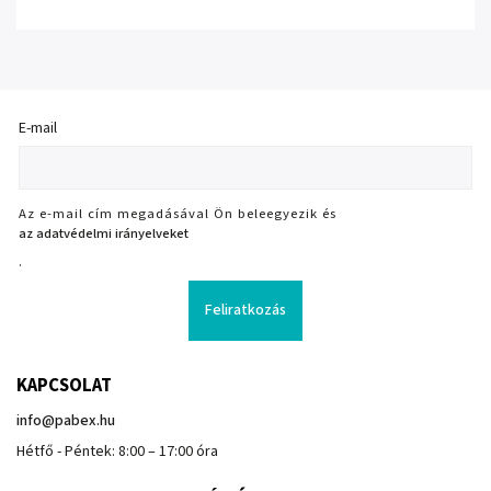
E-mail
Az e-mail cím megadásával Ön beleegyezik és
az adatvédelmi irányelveket
.
Feliratkozás
KAPCSOLAT
info
@
pabex.hu
Hétfő - Péntek: 8:00 – 17:00 óra