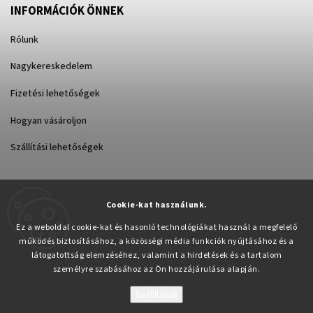
INFORMÁCIÓK ÖNNEK
Rólunk
Nagykereskedelem
Fizetési lehetőségek
Hogyan vásároljon
Szállítási lehetőségek
Cookie-kat használunk.
Árukereső.hu
Ez a weboldal cookie-kat és hasonló technológiákat használ a megfelelő
működés biztosításához, a közösségi média funkciók nyújtásához és a
látogatottság elemzéséhez, valamint a hirdetések és a tartalom
személyre szabásához az Ön hozzájárulása alapján.
Beállítások
Copyright 2026
Pabex.hu
. Minden jog fenntartva.