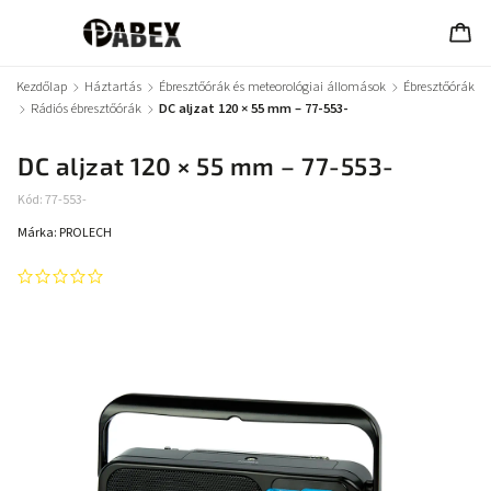
Kezdőlap
/
Háztartás
/
Ébresztőórák és meteorológiai állomások
/
Ébresztőórák
/
Rádiós ébresztőórák
/
DC aljzat 120 × 55 mm – 77-553-
DC aljzat 120 × 55 mm – 77-553-
Kód:
77-553-
Márka:
PROLECH