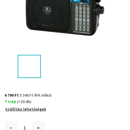
6 790 Ft
5 346 Ft ÁFA nélkül
7 nap
(>20 db)
Szállítási lehetőségek