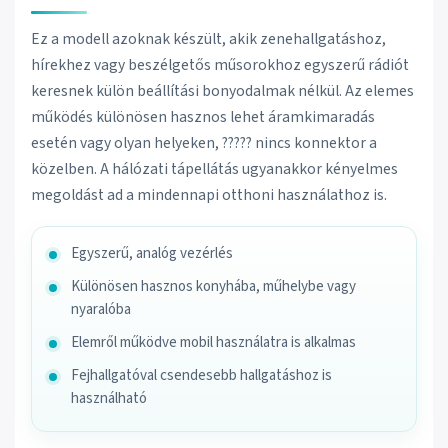
Ez a modell azoknak készült, akik zenehallgatáshoz,
hírekhez vagy beszélgetős műsorokhoz egyszerű rádiót
keresnek külön beállítási bonyodalmak nélkül. Az elemes
működés különösen hasznos lehet áramkimaradás
esetén vagy olyan helyeken, ????? nincs konnektor a
közelben. A hálózati tápellátás ugyanakkor kényelmes
megoldást ad a mindennapi otthoni használathoz is.
Egyszerű, analóg vezérlés
Különösen hasznos konyhába, műhelybe vagy
nyaralóba
Elemről működve mobil használatra is alkalmas
Fejhallgatóval csendesebb hallgatáshoz is
használható