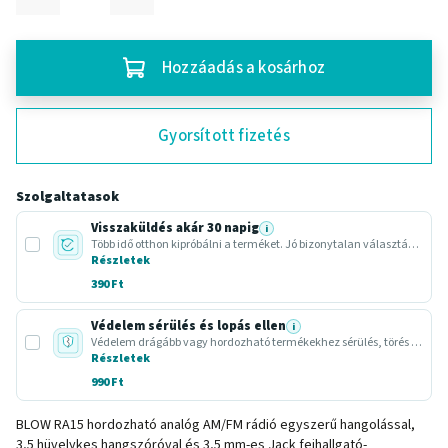
Hozzáadás a kosárhoz
Gyorsított fizetés
Szolgaltatasok
Visszaküldés akár 30 napig
i
Több idő otthon kipróbálni a terméket. Jó bizonytalan választásnál vagy ajándéknál.
Részletek
390 Ft
Védelem sérülés és lopás ellen
i
Védelem drágább vagy hordozható termékekhez sérülés, törés vagy lopás esetére.
Részletek
990 Ft
BLOW RA15 hordozható analóg AM/FM rádió egyszerű hangolással,
3,5 hüvelykes hangszóróval és 3,5 mm-es Jack fejhallgató-