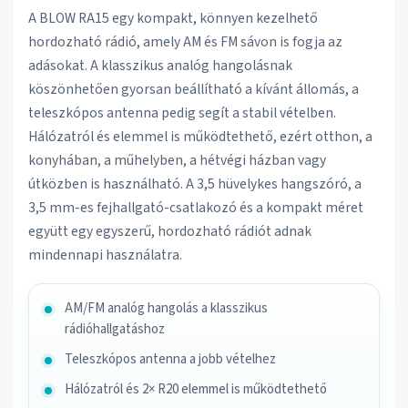
A BLOW RA15 egy kompakt, könnyen kezelhető
hordozható rádió, amely AM és FM sávon is fogja az
adásokat. A klasszikus analóg hangolásnak
köszönhetően gyorsan beállítható a kívánt állomás, a
teleszkópos antenna pedig segít a stabil vételben.
Hálózatról és elemmel is működtethető, ezért otthon, a
konyhában, a műhelyben, a hétvégi házban vagy
útközben is használható. A 3,5 hüvelykes hangszóró, a
3,5 mm-es fejhallgató-csatlakozó és a kompakt méret
együtt egy egyszerű, hordozható rádiót adnak
mindennapi használatra.
AM/FM analóg hangolás a klasszikus
rádióhallgatáshoz
Teleszkópos antenna a jobb vételhez
Hálózatról és 2× R20 elemmel is működtethető