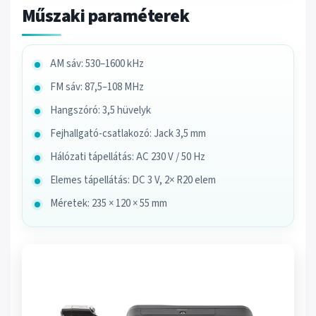
Műszaki paraméterek
AM sáv: 530–1600 kHz
FM sáv: 87,5–108 MHz
Hangszóró: 3,5 hüvelyk
Fejhallgató-csatlakozó: Jack 3,5 mm
Hálózati tápellátás: AC 230 V / 50 Hz
Elemes tápellátás: DC 3 V, 2× R20 elem
Méretek: 235 × 120 × 55 mm