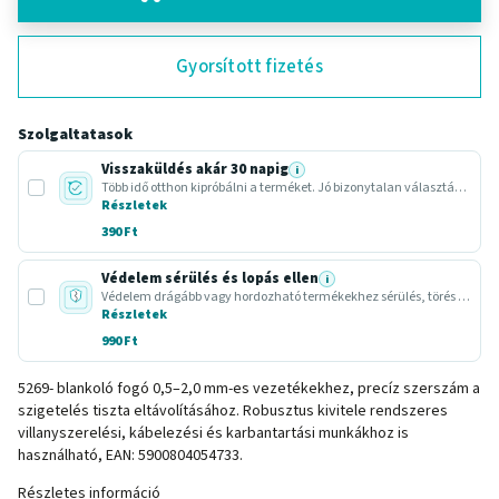
Gyorsított fizetés
Szolgaltatasok
Visszaküldés akár 30 napig
i
Több idő otthon kipróbálni a terméket. Jó bizonytalan választásnál vagy ajándéknál.
Részletek
390 Ft
Védelem sérülés és lopás ellen
i
Védelem drágább vagy hordozható termékekhez sérülés, törés vagy lopás esetére.
Részletek
990 Ft
5269- blankoló fogó 0,5–2,0 mm-es vezetékekhez, precíz szerszám a
szigetelés tiszta eltávolításához. Robusztus kivitele rendszeres
villanyszerelési, kábelezési és karbantartási munkákhoz is
használható, EAN: 5900804054733.
Részletes információ