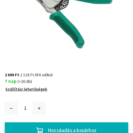
2 690 Ft
2 118 Ft ÁFA nélkül
7 nap
(>20 db)
Szállítási lehetőségek
Hozzáadás a kosárhoz