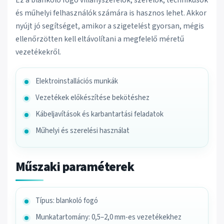
és műhelyi felhasználók számára is hasznos lehet. Akkor
nyújt jó segítséget, amikor a szigetelést gyorsan, mégis
ellenőrzötten kell eltávolítani a megfelelő méretű
vezetékekről.
Elektroinstallációs munkák
Vezetékek előkészítése bekötéshez
Kábeljavítások és karbantartási feladatok
Műhelyi és szerelési használat
Műszaki paraméterek
Típus: blankoló fogó
Munkatartomány: 0,5–2,0 mm-es vezetékekhez