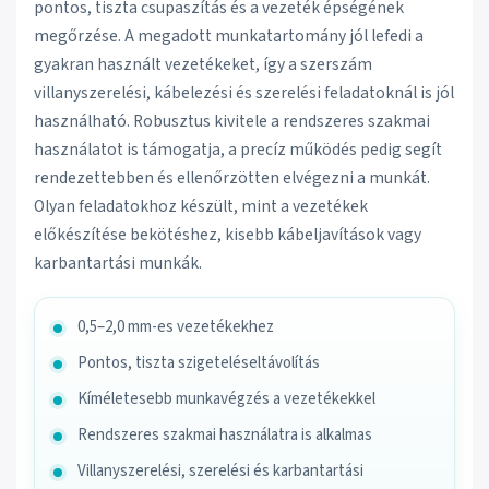
pontos, tiszta csupaszítás és a vezeték épségének
megőrzése. A megadott munkatartomány jól lefedi a
gyakran használt vezetékeket, így a szerszám
villanyszerelési, kábelezési és szerelési feladatoknál is jól
használható. Robusztus kivitele a rendszeres szakmai
használatot is támogatja, a precíz működés pedig segít
rendezettebben és ellenőrzötten elvégezni a munkát.
Olyan feladatokhoz készült, mint a vezetékek
előkészítése bekötéshez, kisebb kábeljavítások vagy
karbantartási munkák.
0,5–2,0 mm-es vezetékekhez
Pontos, tiszta szigeteléseltávolítás
Kíméletesebb munkavégzés a vezetékekkel
Rendszeres szakmai használatra is alkalmas
Villanyszerelési, szerelési és karbantartási