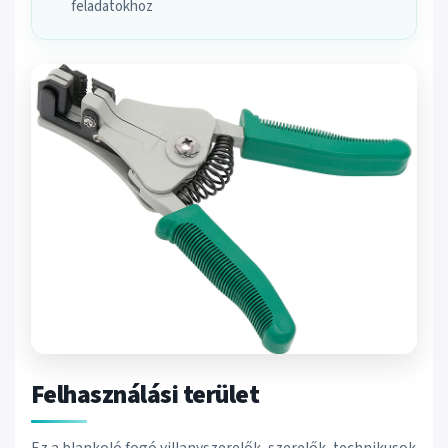
feladatokhoz
Felhasználási terület
Ez a blankoló fogó villanyszerelők, szerelők, technikusok