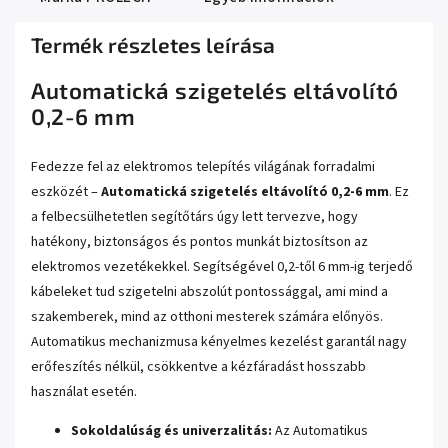
Termék részletes leírása
Automatická szigetelés eltávolító
0,2-6 mm
Fedezze fel az elektromos telepítés világának forradalmi
eszközét –
Automatická szigetelés eltávolító 0,2-6 mm
. Ez
a felbecsülhetetlen segítőtárs úgy lett tervezve, hogy
hatékony, biztonságos és pontos munkát biztosítson az
elektromos vezetékekkel. Segítségével 0,2-től 6 mm-ig terjedő
kábeleket tud szigetelni abszolút pontossággal, ami mind a
szakemberek, mind az otthoni mesterek számára előnyös.
Automatikus mechanizmusa kényelmes kezelést garantál nagy
erőfeszítés nélkül, csökkentve a kézfáradást hosszabb
használat esetén.
Sokoldalúság és univerzalitás:
Az Automatikus