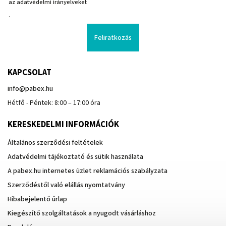
az adatvédelmi irányelveket
.
Feliratkozás
KAPCSOLAT
info
@
pabex.hu
Hétfő - Péntek: 8:00 – 17:00 óra
KERESKEDELMI INFORMÁCIÓK
Általános szerződési feltételek
Adatvédelmi tájékoztató és sütik használata
A pabex.hu internetes üzlet reklamációs szabályzata
Szerződéstől való elállás nyomtatvány
Hibabejelentő űrlap
Kiegészítő szolgáltatások a nyugodt vásárláshoz