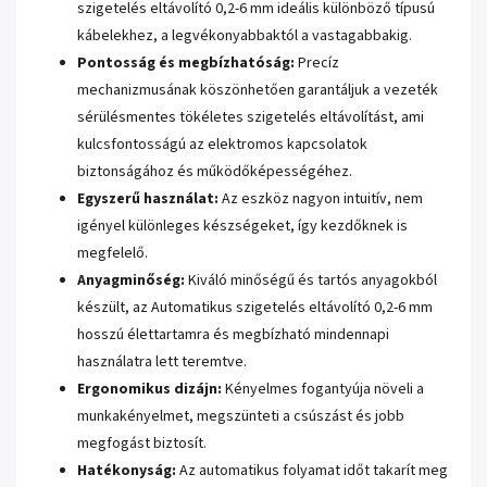
szigetelés eltávolító 0,2-6 mm ideális különböző típusú
kábelekhez, a legvékonyabbaktól a vastagabbakig.
Pontosság és megbízhatóság:
Precíz
mechanizmusának köszönhetően garantáljuk a vezeték
sérülésmentes tökéletes szigetelés eltávolítást, ami
kulcsfontosságú az elektromos kapcsolatok
biztonságához és működőképességéhez.
Egyszerű használat:
Az eszköz nagyon intuitív, nem
igényel különleges készségeket, így kezdőknek is
megfelelő.
Anyagminőség:
Kiváló minőségű és tartós anyagokból
készült, az Automatikus szigetelés eltávolító 0,2-6 mm
hosszú élettartamra és megbízható mindennapi
használatra lett teremtve.
Ergonomikus dizájn:
Kényelmes fogantyúja növeli a
munkakényelmet, megszünteti a csúszást és jobb
megfogást biztosít.
Hatékonyság:
Az automatikus folyamat időt takarít meg