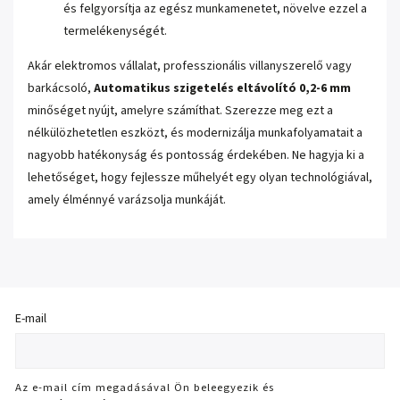
és felgyorsítja az egész munkamenetet, növelve ezzel a
termelékenységét.
Akár elektromos vállalat, professzionális villanyszerelő vagy
barkácsoló,
Automatikus szigetelés eltávolító 0,2-6 mm
minőséget nyújt, amelyre számíthat. Szerezze meg ezt a
nélkülözhetetlen eszközt, és modernizálja munkafolyamatait a
nagyobb hatékonyság és pontosság érdekében. Ne hagyja ki a
lehetőséget, hogy fejlessze műhelyét egy olyan technológiával,
amely élménnyé varázsolja munkáját.
E-mail
Az e-mail cím megadásával Ön beleegyezik és