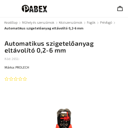
Kezdőlap
/
Műhely és szerszámok
/
Kéziszerszámok
/
Fogók
/
Présfogó
/
Automatikus szigetelőanyag eltávolító 0,2-6 mm
Automatikus szigetelőanyag
eltávolító 0,2-6 mm
Kód:
2651-
Márka:
PROLECH