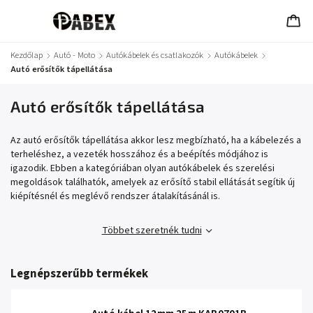
Kezdőlap
/
Autó - Moto
/
Autókábelek és csatlakozók
/
Autókábelek
/
Autó erősítők tápellátása
Autó erősítők tápellátása
Az autó erősítők tápellátása akkor lesz megbízható, ha a kábelezés a
terheléshez, a vezeték hosszához és a beépítés módjához is
igazodik. Ebben a kategóriában olyan autókábelek és szerelési
megoldások találhatók, amelyek az erősítő stabil ellátását segítik új
kiépítésnél és meglévő rendszer átalakításánál is.
Többet szeretnék tudni
Legnépszerűbb termékek