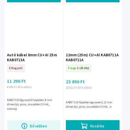
Autó kábel 8mm CU+AI 25m
12mm (25m) CU+Al KAB0711A
KAB0713A
KAB0711A
Elfogyott
7 nap
(>20 db)
11 290 Ft
23 890 Ft
8 890 Ft ÁFA nélkül
18 811 Ft ÁFA nélkül
KAB0713A Egyvezető tápkábel, 8 mm
KAB0711A Tápkábel egyvezető, 12 mm
átmérőjű, piros, összetétel CU+AL ,
átmérőjű, piros, összetétel CU+AL , b
csomag
Bővebben
Kosárba