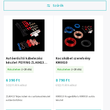
Legolcsóbb elöl
Legdrágább
Legnépszerűbb
termékek
ABC szerint
Autóerősítő kábelezési
Kocsikábel szerelvény
készlet PEIYING ZLA0413
KM0010
ZLA0413
Készleten
(>20 db)
Készleten
(>20 db)
6 390 Ft
8 790 Ft
5 032 Ft ÁFA nélkül
6 921 Ft ÁFA nélkül
ZLA0413 Teljes kábel- és csatlakozókészlet
KM0010 Kruger&Matz KM0010 autós
autóerősítőhöz
készlet