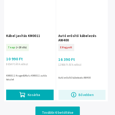
Kábel javítás KM0011
Autó erősítő kábelezés
AW400
7 nap
(>20 db)
Elfogyott
10 990 Ft
16 390 Ft
8 654 Ft ÁFA nélkül
12 906 Ft ÁFA nélkül
KM0011 Kruger&Matz KM0011 autós
Autó erősítő kábelezés AW400
készlet
Kosárba
Bővebben
További 6 betöltése