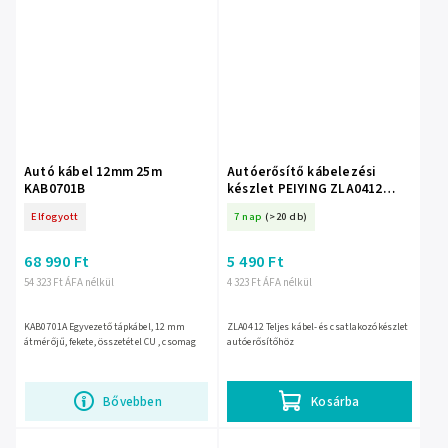
Autó kábel 12mm 25m
Autóerősítő kábelezési
KAB0701B
készlet PEIYING ZLA0412
ZLA0412
Elfogyott
7 nap
(>20 db)
68 990 Ft
5 490 Ft
54 323 Ft ÁFA nélkül
4 323 Ft ÁFA nélkül
KAB0701A Egyvezető tápkábel, 12 mm
ZLA0412 Teljes kábel- és csatlakozókészlet
átmérőjű, fekete, összetétel CU , csomag
autóerősítőhöz
Bővebben
Kosárba