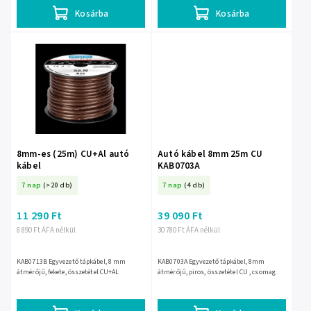
Kosárba
Kosárba
8mm-es (25m) CU+Al autó
Autó kábel 8mm 25m CU
kábel
KAB0703A
7 nap
(>20 db)
7 nap
(4 db)
11 290 Ft
39 090 Ft
8 890 Ft ÁFA nélkül
30 780 Ft ÁFA nélkül
KAB0713B Egyvezető tápkábel, 8 mm
KAB0703A Egyvezető tápkábel, 8mm
átmérőjű, fekete, összetétel CU+AL
átmérőjű, piros, összetétel CU , csomag