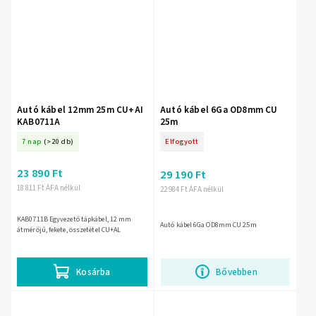
Autó kábel 12mm 25m CU+AI
Autó kábel 6Ga OD8mm CU
KAB0711A
25m
7 nap
(>20 db)
Elfogyott
23 890 Ft
29 190 Ft
18 811 Ft ÁFA nélkül
22 984 Ft ÁFA nélkül
KAB0711B Egyvezető tápkábel, 12 mm
Autó kábel 6Ga OD8mm CU 25m
átmérőjű, fekete, összetétel CU+AL
Kosárba
Bővebben