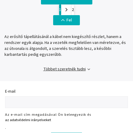
1
2
Fel
Az erősítő tápellátásánál a kábel nem kiegészítő részlet, hanem a
rendszer egyik alapja. Ha a vezeték megfelelően van méretezve, és
az útvonala is átgondolt, a szerelés tisztább lesz, a későbbi
karbantartás pedig egyszerűbb.
Többet szeretnék tudni
E-mail
Az e-mail cím megadásával Ön beleegyezik és
az adatvédelmi irányelveket
.