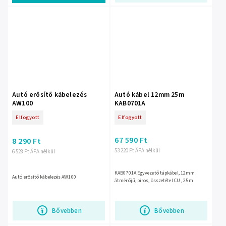
Autó erősítő kábelezés
Autó kábel 12mm 25m
AW100
KAB0701A
Elfogyott
Elfogyott
67 590 Ft
8 290 Ft
53 220 Ft ÁFA nélkül
6 528 Ft ÁFA nélkül
KAB0701A Egyvezető tápkábel, 12mm
Autó erősítő kábelezés AW100
átmérőjű, piros, összetétel CU , 25m
Bővebben
Bővebben