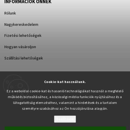
INFORMÁCIÓK ÖNNEK
Rólunk
Nagykereskedelem
Fizetési lehetőségek
Hogyan vásároljon
Szállítási lehetőségek
Cookie-kat használunk.
Árukereső.hu
Ez a weboldal cookie-kat és hasonló technológiákat használ a megfelelő
működés biztosításához, a közösségi média funkciók nyújtásához és a
látogatottság elemzéséhez, valamint a hirdetések és a tartalom
személyre szabásához az Ön hozzájárulása alapján.
Beállítások
Copyright 2026
Pabex.hu
. Minden jog fenntartva.