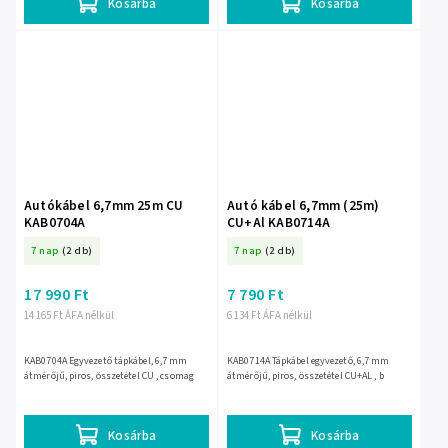
Kosárba
Kosárba
Autókábel 6,7mm 25m CU
Autó kábel 6,7mm (25m)
KAB0704A
CU+Al KAB0714A
7 nap
(2 db)
7 nap
(2 db)
17 990 Ft
7 790 Ft
14 165 Ft ÁFA nélkül
6 134 Ft ÁFA nélkül
KAB0704A Egyvezető tápkábel, 6,7 mm
KAB0714A Tápkábel egyvezető, 6,7 mm
átmérőjű, piros, összetétel CU , csomag
átmérőjű, piros, összetétel CU+AL , b
Kosárba
Kosárba