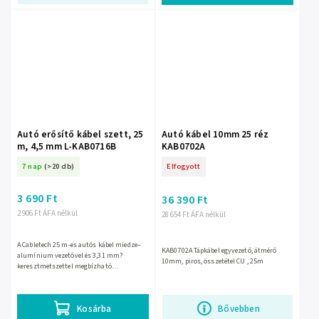
Autó erősítő kábel szett, 25
Autó kábel 10mm 25 réz
m, 4,5 mm L-KAB0716B
KAB0702A
7 nap
(>20 db)
Elfogyott
3 690 Ft
36 390 Ft
2 906 Ft ÁFA nélkül
28 654 Ft ÁFA nélkül
A Cabletech 25 m-es autós kábel miedze–
KAB0702A Tápkábel egyvezető, átmérő
alumínium vezetővel és 3,31 mm?
10mm, piros, összetétel CU , 25m
keresztmetszettel megbízható
áramvezetést biztosít. A 4,5 mm külső
átmérőjű kábel tartós, autóhifihez és...
Kosárba
Bővebben