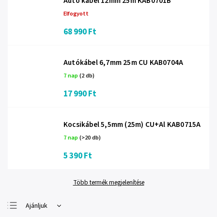
Autó kábel 12mm 25m KAB0701B
Elfogyott
68 990 Ft
Autókábel 6,7mm 25m CU KAB0704A
7 nap
(2 db)
17 990 Ft
Kocsikábel 5,5mm (25m) CU+Al KAB0715A
7 nap
(>20 db)
5 390 Ft
Több termék megjelenítése
Ajánljuk