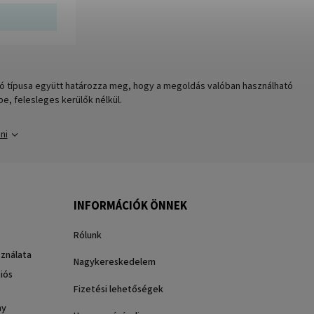
ozó típusa együtt határozza meg, hogy a megoldás valóban használható
e, felesleges kerülők nélkül.
ni
INFORMÁCIÓK ÖNNEK
Rólunk
sználata
Nagykereskedelem
iós
Fizetési lehetőségek
ny