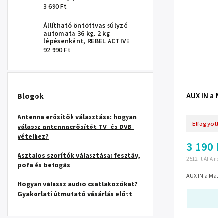
3 690 Ft
Állítható öntöttvas súlyzó
automata 36 kg, 2 kg
lépésenként, REBEL ACTIVE
92 990 Ft
Blogok
AUX IN a 
Antenna erősítők választása: hogyan
Elfogyot
válassz antennaerősítőt TV- és DVB-
vételhez?
3 190 
Asztalos szorítók választása: fesztáv,
2 512 Ft ÁFA n
pofa és befogás
AUX IN a Maz
Hogyan válassz audio csatlakozókat?
Gyakorlati útmutató vásárlás előtt