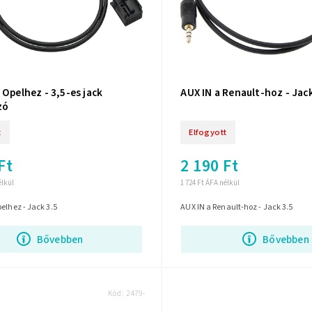
 Opelhez - 3,5-es jack
AUX IN a Renault-hoz - Jack
zó
t
Elfogyott
Ft
2 190 Ft
élkül
1 724 Ft ÁFA nélkül
elhez - Jack 3.5
AUX IN a Renault-hoz - Jack 3.5
Bővebben
Bővebben
Kód:
2479-