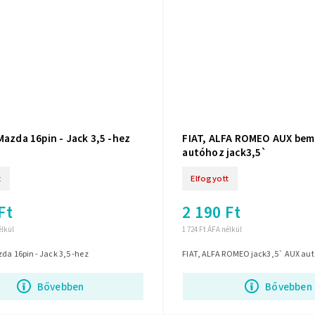
Mazda 16pin - Jack 3,5 -hez
FIAT, ALFA ROMEO AUX be
autóhoz jack3,5`
t
Elfogyott
Ft
2 190 Ft
élkül
1 724 Ft ÁFA nélkül
da 16pin - Jack 3,5 -hez
FIAT, ALFA ROMEO jack3,5` AUX au
Bővebben
Bővebben