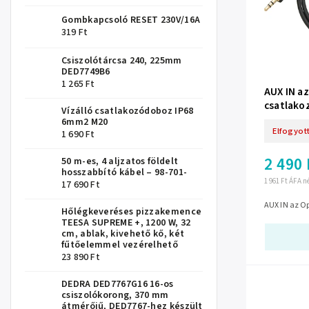
Gombkapcsoló RESET 230V/16A
319 Ft
Csiszolótárcsa 240, 225mm
DED7749B6
1 265 Ft
AUX IN az
csatlako
Vízálló csatlakozódoboz IP68
6mm2 M20
Elfogyot
1 690 Ft
2 490 
50 m-es, 4 aljzatos földelt
hosszabbító kábel – 98-701-
1 961 Ft ÁFA n
17 690 Ft
AUX IN az Op
Hőlégkeveréses pizzakemence
TEESA SUPREME +, 1200 W, 32
cm, ablak, kivehető kő, két
fűtőelemmel vezérelhető
23 890 Ft
DEDRA DED7767G16 16-os
csiszolókorong, 370 mm
átmérőjű, DED7767-hez készült