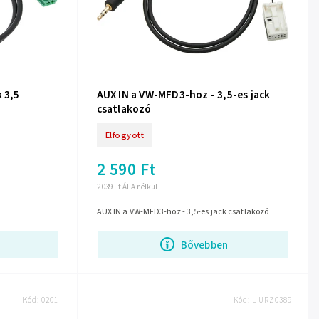
 3,5
AUX IN a VW-MFD3-hoz - 3,5-es jack
csatlakozó
Elfogyott
2 590 Ft
2 039 Ft ÁFA nélkül
AUX IN a VW-MFD3-hoz - 3,5-es jack csatlakozó
Bővebben
Kód:
0201-
Kód:
L-URZ0389