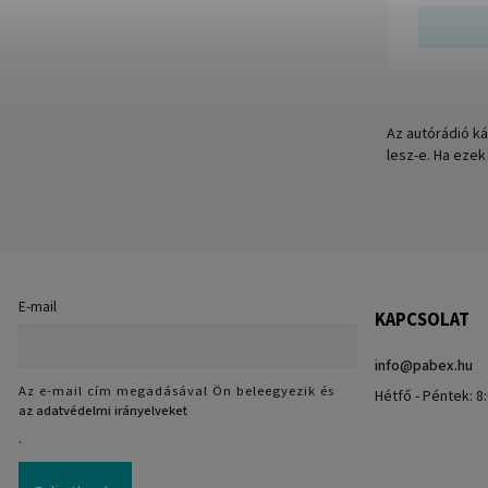
Az autórádió ká
lesz-e. Ha ezek
E-mail
KAPCSOLAT
info
@
pabex.hu
Az e-mail cím megadásával Ön beleegyezik és
Hétfő - Péntek: 8:
az adatvédelmi irányelveket
.