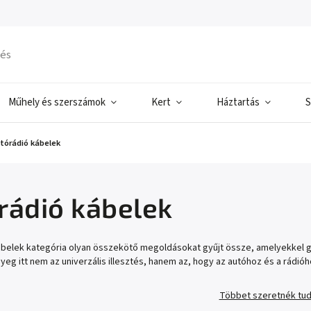
Műhely és szerszámok
Kert
Háztartás
S
tórádió kábelek
rádió kábelek
ábelek kategória olyan összekötő megoldásokat gyűjt össze, amelyekkel g
lényeg itt nem az univerzális illesztés, hanem az, hogy az autóhoz és a rádi
Többet szeretnék tud