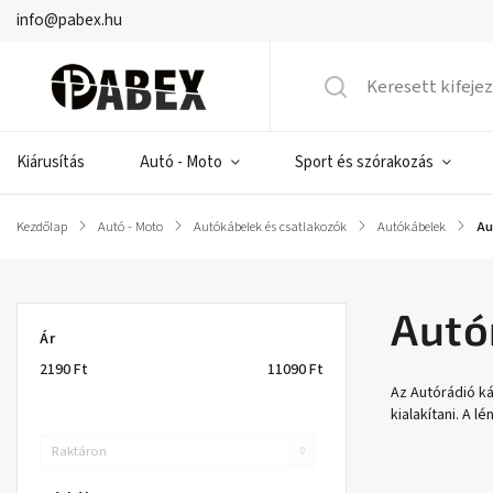
info@pabex.hu
Kiárusítás
Autó - Moto
Sport és szórakozás
Kezdőlap
/
Autó - Moto
/
Autókábelek és csatlakozók
/
Autókábelek
/
Au
Autó
Ár
2190
Ft
11090
Ft
Az Autórádió k
kialakítani. A 
Raktáron
0