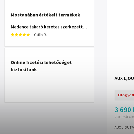
Mostanában értékelt termékek
Medence takaró keretes szerkezettel 305 cm INTEX 28030
Csilla R.
Online fizetési lehetőséget
biztosítunk
AUX L,OU
Elfogyot
3 690 
2 906 Ft ÁFA n
AUX L.OUT 