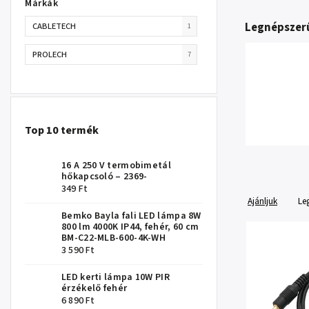
Márkák
Legnépszer
CABLETECH
1
PROLECH
7
Top 10 termék
16 A 250 V termobimetál
hőkapcsoló – 2369-
349 Ft
Ajánljuk
Le
Bemko Bayla fali LED lámpa 8W
800 lm 4000K IP44, fehér, 60 cm
BM-C22-MLB-600-4K-WH
3 590 Ft
LED kerti lámpa 10W PIR
érzékelő fehér
6 890 Ft