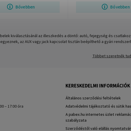
Bővebben
Bővebben
belek kiválasztásánál az illeszkedés a döntő: autó, fejegység és csatlak
 egyeznek, az AUX vagy jack kapcsolat tisztán beépíthető a gyári rendszerb
Többet szeretnék tud
KERESKEDELMI INFORMÁCIÓK
Általános szerződési feltételek
00 – 17:00 óra
Adatvédelmi tájékoztató és sütik ha
A pabex.hu internetes üzlet reklamác
szabályzata
Szerződéstől való elállás nyomtatvá