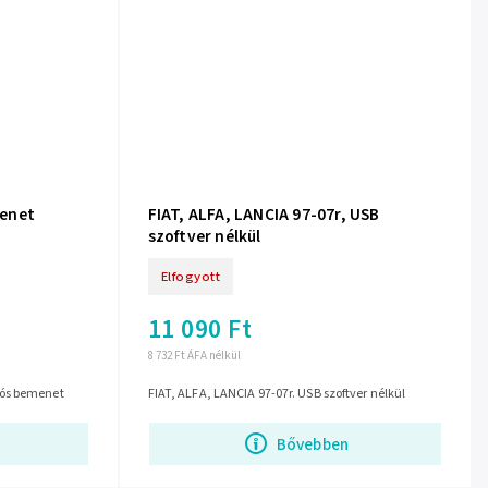
menet
FIAT, ALFA, LANCIA 97-07r, USB
szoftver nélkül
Elfogyott
11 090 Ft
8 732 Ft ÁFA nélkül
tós bemenet
FIAT, ALFA, LANCIA 97-07r. USB szoftver nélkül
Bővebben