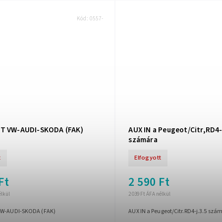
Kód:
0557-
T VW-AUDI-SKODA (FAK)
AUX IN a Peugeot/Citr,RD4-
számára
t
Elfogyott
Ft
2 590 Ft
élkül
2 039 Ft ÁFA nélkül
VW-AUDI-SKODA (FAK)
AUX IN a Peugeot/Citr.RD4-j.3.5 szá