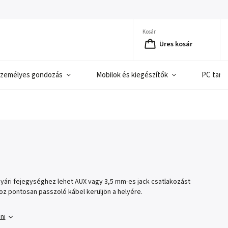
Kosár
Üres kosár
zemélyes gondozás
Mobilok és kiegészítők
PC tart
yári fejegységhez lehet AUX vagy 3,5 mm-es jack csatlakozást
óhoz pontosan passzoló kábel kerüljön a helyére.
ni