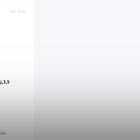
Kód:
0526-
j,3,5
mára