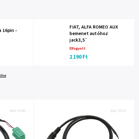
FIAT, ALFA ROMEO AUX
 16pin -
bemenet autóhoz
jack3,5`
Elfogyott
2 190 Ft
tése
Kód:
0340-
Kód:
0532-