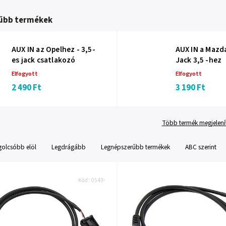
űbb termékek
AUX IN az Opelhez - 3,5-
AUX IN a Mazda
es jack csatlakozó
Jack 3,5 -hez
Elfogyott
Elfogyott
2 490 Ft
3 190 Ft
Több termék megjelení
golcsóbb elöl
Legdrágább
Legnépszerűbb termékek
ABC szerint
Kód:
0543-