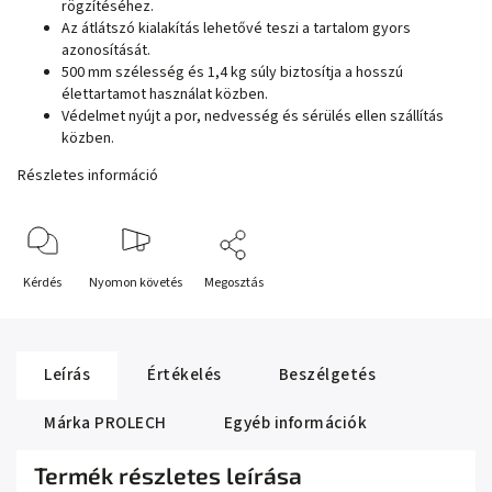
rögzítéséhez.
Az átlátszó kialakítás lehetővé teszi a tartalom gyors
azonosítását.
500 mm szélesség és 1,4 kg súly biztosítja a hosszú
élettartamot használat közben.
Védelmet nyújt a por, nedvesség és sérülés ellen szállítás
közben.
Részletes információ
Kérdés
Nyomon követés
Megosztás
Leírás
Értékelés
Beszélgetés
Márka
PROLECH
Egyéb információk
Termék részletes leírása