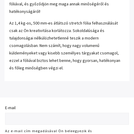
fóliával, és győződjön meg maga annak minőségéről és
hatékonyságáról!
Az 1,4 kg-os, 500 mm-es átlátszó stretch fólia felhasználását
csak az Ön kreativitása korlátozza. Sokoldalúsága és
tulajdonságai nélkülözhetetlenné teszik a modern
csomagolásban. Nem számít, hogy nagy volumenű
küldeményeket vagy kisebb személyes tárgyakat csomagol,
ezzel a fóliával biztos lehet benne, hogy gyorsan, hatékonyan
és főleg minőségben végzi el.
E-mail
Az e-mail cím megadásával Ön beleegyezik és