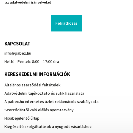
az adatvédelmi irányelveket
.
Feliratkozás
KAPCSOLAT
info
@
pabex.hu
Hétfő - Péntek: 8:00 – 17:00 óra
KERESKEDELMI INFORMÁCIÓK
Általános szerződési feltételek
Adatvédelmi tájékoztató és sütik használata
A pabex.hu internetes üzlet reklamációs szabályzata
Szerződéstől való elállás nyomtatvány
Hibabejelentő űrlap
Kiegészítő szolgáltatások a nyugodt vásárláshoz