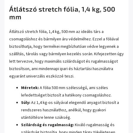
Átlátszó stretch fólia, 1,4 kg, 500
mm
Átlátszó stretch fólia, 1,4 kg, 500 mm az ideális társ a
csomagoláshoz és bármilyen áru védelméhez. Ezzel a fóliával
biztosíthatja, hogy termékei megbízhatóan védve legyenek a
szállítás, tárolás vagy bármilyen kezelés során. Kifejezetten úgy
lett tervezve, hogy maximális szilárdságot és rugalmasságot
biztosítson, ami mindennapi ipari és háztartási használatra
egyaránt univerzális eszközzé teszi.
Méretek:
A fólia 500 mm szélességű, ami széles
lefedettséget biztosít a hatékony csomagoláshoz.
Súly:
Az 1,4 kg-os súlyával elegendő anyagot biztosít a
rendszeres használathoz, anélkül, hogy gyakori
utántöltésre lenne szükség.
Szilárdság és rugalmasság:
Kiváló rugalmasság és
szilárdság biztosítja, hogy minden tárgy tökéletesen