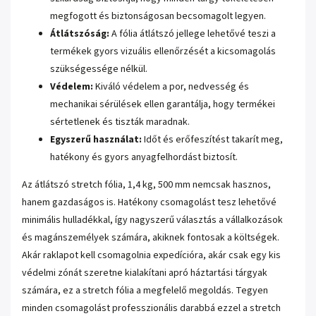
megfogott és biztonságosan becsomagolt legyen.
Átlátszóság:
A fólia átlátszó jellege lehetővé teszi a
termékek gyors vizuális ellenőrzését a kicsomagolás
szükségessége nélkül.
Védelem:
Kiváló védelem a por, nedvesség és
mechanikai sérülések ellen garantálja, hogy termékei
sértetlenek és tiszták maradnak.
Egyszerű használat:
Időt és erőfeszítést takarít meg,
hatékony és gyors anyagfelhordást biztosít.
Az átlátszó stretch fólia, 1,4 kg, 500 mm nemcsak hasznos,
hanem gazdaságos is. Hatékony csomagolást tesz lehetővé
minimális hulladékkal, így nagyszerű választás a vállalkozások
és magánszemélyek számára, akiknek fontosak a költségek.
Akár raklapot kell csomagolnia expedícióra, akár csak egy kis
védelmi zónát szeretne kialakítani apró háztartási tárgyak
számára, ez a stretch fólia a megfelelő megoldás. Tegyen
minden csomagolást professzionális darabbá ezzel a stretch