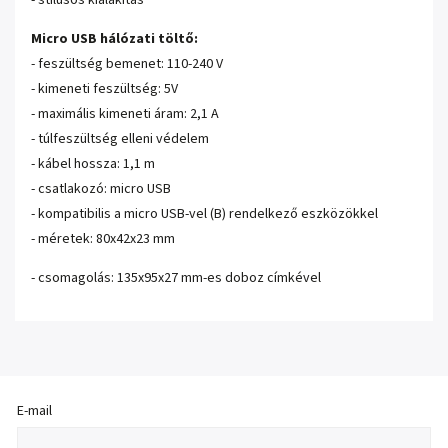
- stílusos kialakítás
Micro USB hálózati töltő:
- feszültség bemenet: 110-240 V
- kimeneti feszültség: 5V
- maximális kimeneti áram: 2,1 A
- túlfeszültség elleni védelem
- kábel hossza: 1,1 m
- csatlakozó: micro USB
- kompatibilis a micro USB-vel (B) rendelkező eszközökkel
- méretek: 80x42x23 mm
- csomagolás: 135x95x27 mm-es doboz címkével
E-mail