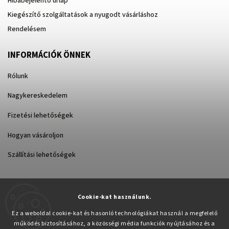
Hibabejelentő űrlap
Kiegészítő szolgáltatások a nyugodt vásárláshoz
Rendelésem
INFORMÁCIÓK ÖNNEK
Rólunk
Nagykereskedelem
Fizetési lehetőségek
Hogyan vásároljon
Szállítási lehetőségek
Cookie-kat használunk.
Árukereső.hu
Ez a weboldal cookie-kat és hasonló technológiákat használ a megfelelő
működés biztosításához, a közösségi média funkciók nyújtásához és a