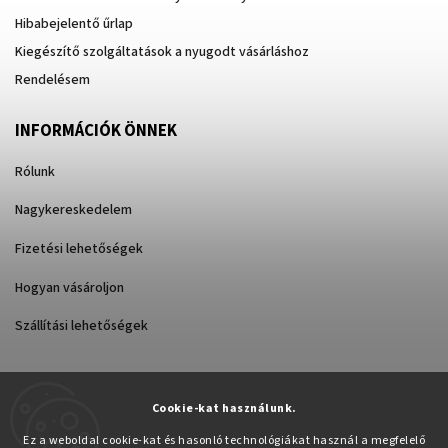
Hibabejelentő űrlap
Kiegészítő szolgáltatások a nyugodt vásárláshoz
Rendelésem
INFORMÁCIÓK ÖNNEK
Rólunk
Nagykereskedelem
Fizetési lehetőségek
Hogyan vásároljon
Szállítási lehetőségek
Cookie-kat használunk.
Árukereső.hu
Ez a weboldal cookie-kat és hasonló technológiákat használ a megfelelő