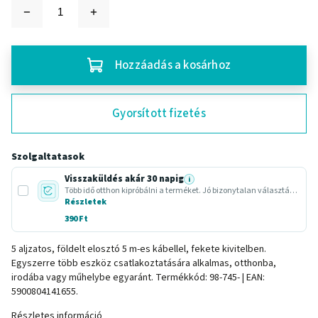
Hozzáadás a kosárhoz
Gyorsított fizetés
Szolgaltatasok
Visszaküldés akár 30 napig
i
Több idő otthon kipróbálni a terméket. Jó bizonytalan választásnál vagy ajándéknál.
Részletek
390 Ft
5 aljzatos, földelt elosztó 5 m-es kábellel, fekete kivitelben.
Egyszerre több eszköz csatlakoztatására alkalmas, otthonba,
irodába vagy műhelybe egyaránt. Termékkód: 98-745- | EAN:
5900804141655.
Részletes információ