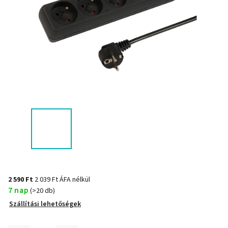
2 590 Ft
2 039 Ft ÁFA nélkül
7 nap
(>20 db)
Szállítási lehetőségek