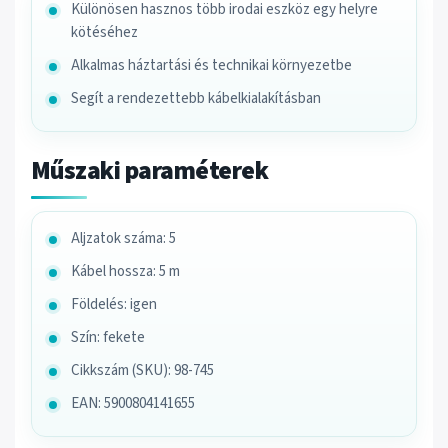
Különösen hasznos több irodai eszköz egy helyre
kötéséhez
Alkalmas háztartási és technikai környezetbe
Segít a rendezettebb kábelkialakításban
Műszaki paraméterek
Aljzatok száma: 5
Kábel hossza: 5 m
Földelés: igen
Szín: fekete
Cikkszám (SKU): 98-745
EAN: 5900804141655