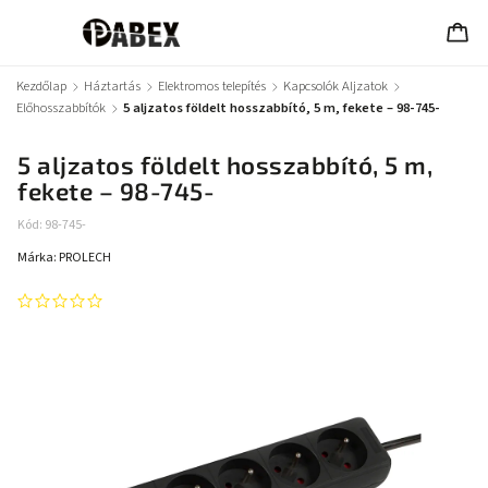
Kezdőlap
/
Háztartás
/
Elektromos telepítés
/
Kapcsolók Aljzatok
/
Előhosszabbítók
/
5 aljzatos földelt hosszabbító, 5 m, fekete – 98-745-
5 aljzatos földelt hosszabbító, 5 m,
fekete – 98-745-
Kód:
98-745-
Márka:
PROLECH