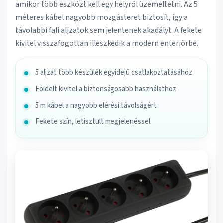
amikor több eszközt kell egy helyről üzemeltetni. Az 5
méteres kábel nagyobb mozgásteret biztosít, így a
távolabbi fali aljzatok sem jelentenek akadályt. A fekete
kivitel visszafogottan illeszkedik a modern enteriőrbe.
5 aljzat több készülék egyidejű csatlakoztatásához
Földelt kivitel a biztonságosabb használathoz
5 m kábel a nagyobb elérési távolságért
Fekete szín, letisztult megjelenéssel