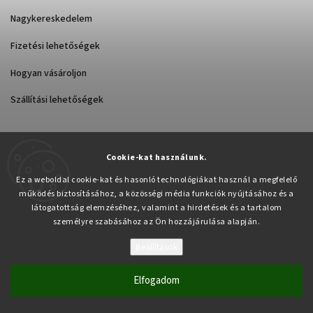
Nagykereskedelem
Fizetési lehetőségek
Hogyan vásároljon
Szállítási lehetőségek
Cookie-kat használunk.
Árukereső.hu
Ez a weboldal cookie-kat és hasonló technológiákat használ a megfelelő
működés biztosításához, a közösségi média funkciók nyújtásához és a
látogatottság elemzéséhez, valamint a hirdetések és a tartalom
személyre szabásához az Ön hozzájárulása alapján.
Beállítások
Copyright 2026
Pabex.hu
. Minden jog fenntartva.
Süti beállítások szerkesztése
Elfogadom
Vytvořil
Shoptet
| Design
Shoptak.cz