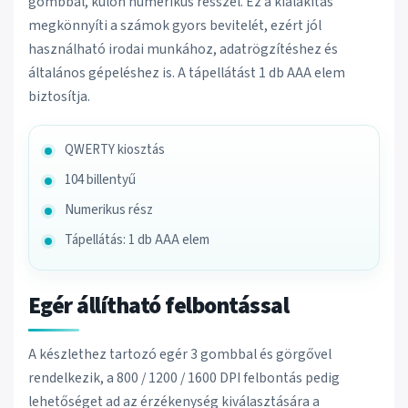
gombbal, külön numerikus résszel. Ez a kialakítás
megkönnyíti a számok gyors bevitelét, ezért jól
használható irodai munkához, adatrögzítéshez és
általános gépeléshez is. A tápellátást 1 db AAA elem
biztosítja.
QWERTY kiosztás
104 billentyű
Numerikus rész
Tápellátás: 1 db AAA elem
Egér állítható felbontással
A készlethez tartozó egér 3 gombbal és görgővel
rendelkezik, a 800 / 1200 / 1600 DPI felbontás pedig
lehetőséget ad az érzékenység kiválasztására a