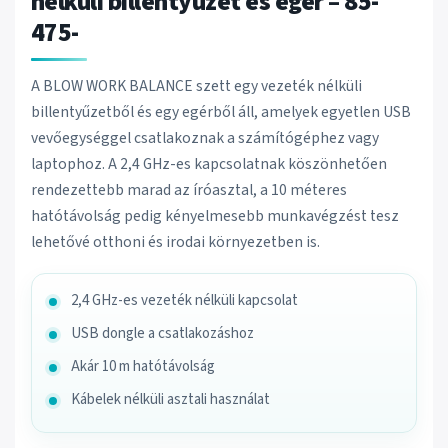
nélküli billentyűzet és egér – 85-
475-
A BLOW WORK BALANCE szett egy vezeték nélküli
billentyűzetből és egy egérből áll, amelyek egyetlen USB
vevőegységgel csatlakoznak a számítógéphez vagy
laptophoz. A 2,4 GHz-es kapcsolatnak köszönhetően
rendezettebb marad az íróasztal, a 10 méteres
hatótávolság pedig kényelmesebb munkavégzést tesz
lehetővé otthoni és irodai környezetben is.
2,4 GHz-es vezeték nélküli kapcsolat
USB dongle a csatlakozáshoz
Akár 10 m hatótávolság
Kábelek nélküli asztali használat