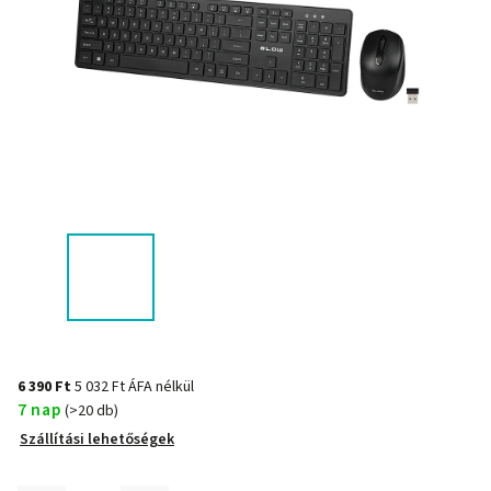
6 390 Ft
5 032 Ft ÁFA nélkül
7 nap
(>20 db)
Szállítási lehetőségek