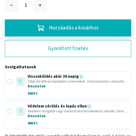
Hozzáadás a kosárhoz
Gyorsított fizetés
Szolgaltatasok
Visszaküldés akár 30 napig
i
Több idő otthon kipróbálni a terméket. Jó bizonytalan választásnál vagy ajándéknál.
Részletek
390 Ft
Védelem sérülés és lopás ellen
i
Védelem drágább vagy hordozható termékekhez sérülés, törés vagy lopás esetére.
Részletek
990 Ft