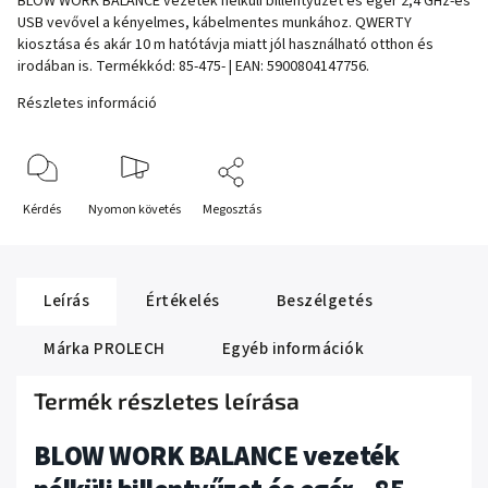
BLOW WORK BALANCE vezeték nélküli billentyűzet és egér 2,4 GHz-es
USB vevővel a kényelmes, kábelmentes munkához. QWERTY
kiosztása és akár 10 m hatótávja miatt jól használható otthon és
irodában is. Termékkód: 85-475- | EAN: 5900804147756.
Részletes információ
Kérdés
Nyomon követés
Megosztás
Leírás
Értékelés
Beszélgetés
Márka
PROLECH
Egyéb információk
Termék részletes leírása
BLOW WORK BALANCE vezeték