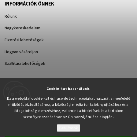
INFORMÁCIÓK ÖNNEK
Rólunk
Nagykereskedelem
Fizetési lehetőségek
Hogyan vásároljon
Szállítási lehetőségek
Cookie-kat használunk.
Árukereső.hu
Ez a weboldal cookie-kat és hasonló technológiákat használ a megfelelő
működés biztosításához, a közösségi média funkciók nyújtásához és a
látogatottság elemzéséhez, valamint a hirdetések és a tartalom
személyre szabásához az Ön hozzájárulása alapján.
Beállítások
Copyright 2026
Pabex.hu
. Minden jog fenntartva.