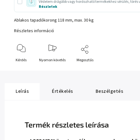
Védelem drágább vagy hordozható termékekhez sérülés, törés v
Részletek
Ablakos tapadókorong 118 mm, max. 30 kg
Részletes információ
Kérdés
Nyomon követés
Megosztás
Leírás
Értékelés
Beszélgetés
Termék részletes leírása