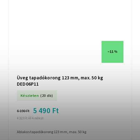
–11 %
Üveg tapadókorong 123 mm, max. 50 kg
DED06P11
Készleten
(20 db)
5 490 Ft
6 190 Ft
4 323 Ft ÁFA nélkül
Ablakos tapadókorong 123 mm, max. 50 kg