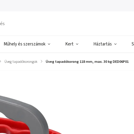
Műhely és szerszámok
Kert
Háztartás
S
Üveg tapadókorongok
/
Üveg tapadókorong 118 mm, max. 30 kg DED06P01