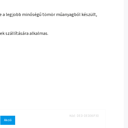
te a legjobb minőségű tömör műanyagból készült,
k szállítására alkalmas.
Kód:
DED-DED06P30
Akció