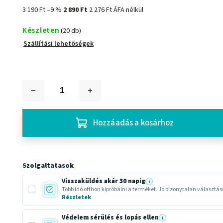
3 190 Ft
–9 %
2 890 Ft
2 276 Ft ÁFA nélkül
Készleten
(20 db)
Szállítási lehetőségek
Hozzáadás a kosárhoz
Szolgaltatasok
Visszaküldés akár 30 napig
i
Több idő otthon kipróbálni a terméket. Jó bizonytalan választá
Részletek
Védelem sérülés és lopás ellen
i