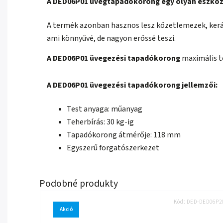
A DED06P01 üvegtapadókorong egy olyan eszköz,
A termék azonban hasznos lesz kőzetlemezek, kerá
ami
könnyűvé, de nagyon erőssé teszi.
A DED06P01 üvegezési tapadókorong
maximális t
A DED06P01 üvegezési tapadókorong jellemzői:
Test anyaga: műanyag
Teherbírás: 30 kg-ig
Tapadókorong átmérője: 118 mm
Egyszerű forgatószerkezet
Kód:
DED-DED06P2
Akció