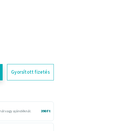
Gyorsított fizetés
snál vagy ajándéknál.
390 Ft