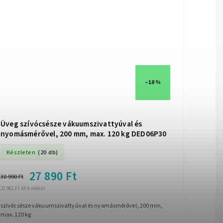
–10 %
Üveg szívócsésze vákuumszivattyúval és
nyomásmérővel, 200 mm, max. 120 kg DED06P30
Készleten
(20 db)
27 890 Ft
30 990 Ft
21 961 Ft ÁFA nélkül
szívócsésze vákuumszivattyúval és nyomásmérővel, 200 mm,
max. 120 kg