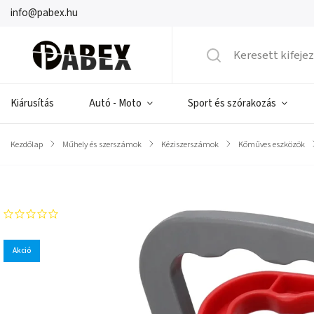
info@pabex.hu
Kiárusítás
Autó - Moto
Sport és szórakozás
Kezdőlap
/
Műhely és szerszámok
/
Kéziszerszámok
/
Kőműves eszközök
/
Márka:
DEDRA-EXIM
Akció