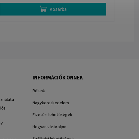
Kosárba
INFORMÁCIÓK ÖNNEK
Rólunk
sználata
Nagykereskedelem
iós
Fizetési lehetőségek
ny
Hogyan vásároljon
Szállítási lehetőségek