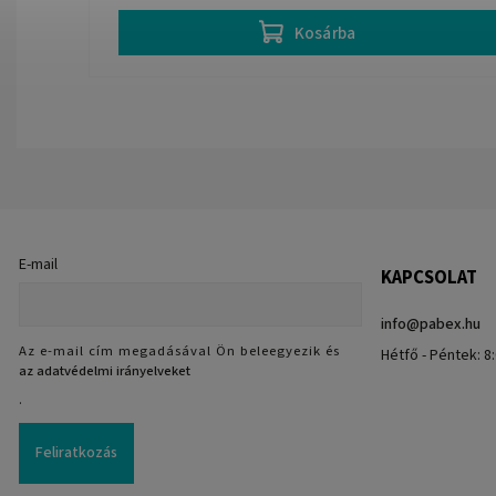
Kosárba
E-mail
KAPCSOLAT
info
@
pabex.hu
Az e-mail cím megadásával Ön beleegyezik és
Hétfő - Péntek: 8:
az adatvédelmi irányelveket
.
Feliratkozás