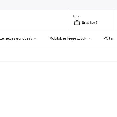
Kosár
Üres kosár
zemélyes gondozás
Mobilok és kiegészítők
PC tart