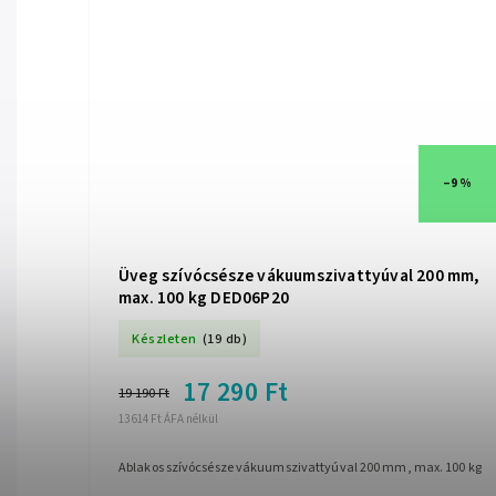
–9 %
Üveg szívócsésze vákuumszivattyúval 200 mm,
max. 100 kg DED06P20
Készleten
(19 db)
17 290 Ft
19 190 Ft
13 614 Ft ÁFA nélkül
Ablakos szívócsésze vákuumszivattyúval 200 mm, max. 100 kg