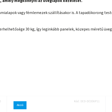
 amely megkönnyíti az üveglapok kezelését.
mialapok vagy fémlemezek szállításakor is. A tapadókorong tes
erhelhetősége 30 kg, így leginkább panelek, közepes méretű üvege
0
Kód:
DED-DED06P11
Akció