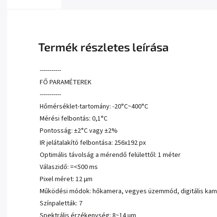
Termék részletes leírása
-----------
FŐ PARAMÉTEREK
-----------
Hőmérséklet-tartomány: -20°C~400°C
Mérési felbontás: 0,1°C
Pontosság: ±2°C vagy ±2%
IR jelátalakító felbontása: 256x192 px
Optimális távolság a mérendő felülettől: 1 méter
Válaszidő: =<500 ms
Pixel méret: 12 µm
Működési módok: hőkamera, vegyes üzemmód, digitális ka
Színpaletták: 7
Spektrális érzékenység: 8~14 µm