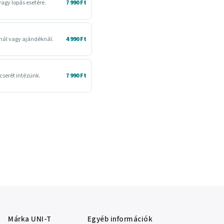
agy lopás esetére.
7 990 Ft
snál vagy ajándéknál.
4 990 Ft
cserét intézünk.
7 990 Ft
Márka
UNI-T
Egyéb információk