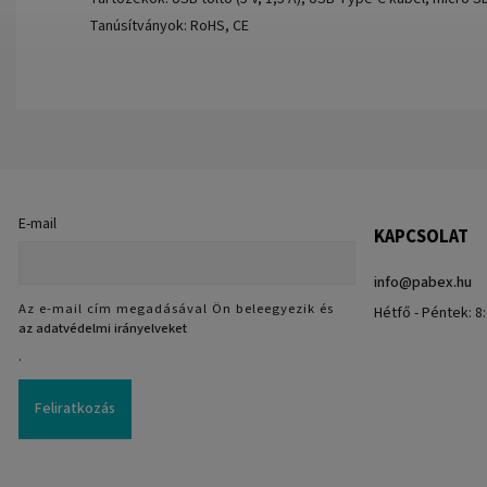
Tanúsítványok: RoHS, CE
E-mail
KAPCSOLAT
info
@
pabex.hu
Az e-mail cím megadásával Ön beleegyezik és
Hétfő - Péntek: 8:
az adatvédelmi irányelveket
.
Feliratkozás