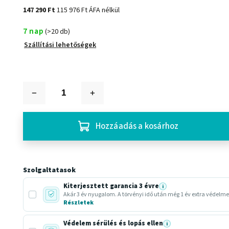
147 290 Ft
115 976 Ft ÁFA nélkül
7 nap
(>20 db)
Szállítási lehetőségek
Hozzáadás a kosárhoz
Szolgaltatasok
Kiterjesztett garancia 3 évre
i
Akár 3 év nyugalom. A törvényi idő után még 1 év extra védelm
Részletek
Védelem sérülés és lopás ellen
i