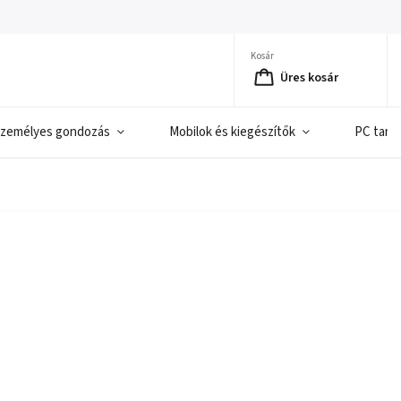
Kosár
Üres kosár
zemélyes gondozás
Mobilok és kiegészítők
PC tart