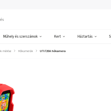
Műhely és szerszámok
Kert
Háztartás
S
ek mérése
/
Hőkamerák
/
UTi720A hőkamera