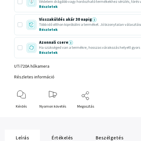
Védelem drágább vagy hordozható termékekhez sérülés, törés v
Részletek
Visszaküldés akár 30 napig
i
Több idő otthon kipróbálni a terméket. Jó bizonytalan választá
Részletek
Azonnali csere
i
Ha szükséged van a termékre, hosszas várakozás helyett gyors 
Részletek
UTi720A hőkamera
Részletes információ
Kérdés
Nyomon követés
Megosztás
Leírás
Értékelés
Beszélgetés