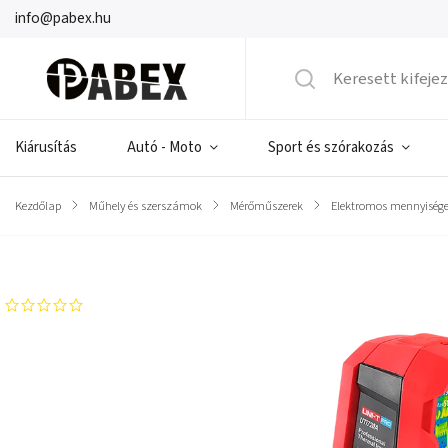
info@pabex.hu
Kiárusítás
Autó - Moto
Sport és szórakozás
Kezdőlap
/
Műhely és szerszámok
/
Mérőműszerek
/
Elektromos mennyiség
Márka:
UNI-T