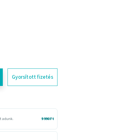
Gyorsított fizetés
et adunk.
9 990 Ft