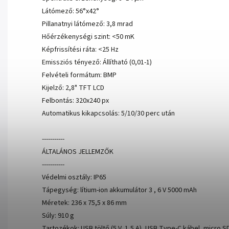
Látómező: 56°x42°
Pillanatnyi látómező: 3,8 mrad
Hőérzékenységi szint: <50 mK
Képfrissítési ráta: <25 Hz
Emissziós tényező: Állítható (0,01-1)
Felvételi formátum: BMP
Kijelző: 2,8" TFT LCD
Felbontás: 320x240 px
Automatikus kikapcsolás: 5/10/30 perc után
-----------
ÁLTALÁNOS JELLEMZŐK
-----------
Védelmi osztály: IP65
Tápegység: lítium-ion akkumulátor 3 , 6 V 5000 mAh
Méretek: 236 x 75,5 x 86 mm
Súly: 910 g
Tartozékok: USB töltő (5 V, 1,5 A), USB Type-C kábel, micro S