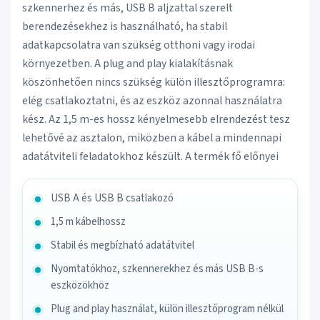
szkennerhez és más, USB B aljzattal szerelt
berendezésekhez is használható, ha stabil
adatkapcsolatra van szükség otthoni vagy irodai
környezetben. A plug and play kialakításnak
köszönhetően nincs szükség külön illesztőprogramra:
elég csatlakoztatni, és az eszköz azonnal használatra
kész. Az 1,5 m-es hossz kényelmesebb elrendezést tesz
lehetővé az asztalon, miközben a kábel a mindennapi
adatátviteli feladatokhoz készült. A termék fő előnyei
USB A és USB B csatlakozó
1,5 m kábelhossz
Stabil és megbízható adatátvitel
Nyomtatókhoz, szkennerekhez és más USB B-s
eszközökhöz
Plug and play használat, külön illesztőprogram nélkül