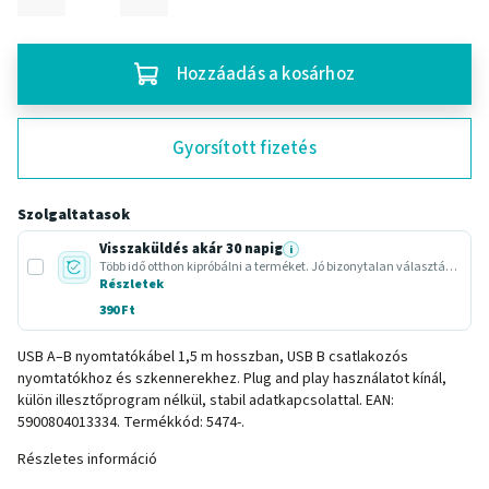
Hozzáadás a kosárhoz
Gyorsított fizetés
Szolgaltatasok
Visszaküldés akár 30 napig
i
Több idő otthon kipróbálni a terméket. Jó bizonytalan választásnál vagy ajándéknál.
Részletek
390 Ft
USB A–B nyomtatókábel 1,5 m hosszban, USB B csatlakozós
nyomtatókhoz és szkennerekhez. Plug and play használatot kínál,
külön illesztőprogram nélkül, stabil adatkapcsolattal. EAN:
5900804013334. Termékkód: 5474-.
Részletes információ