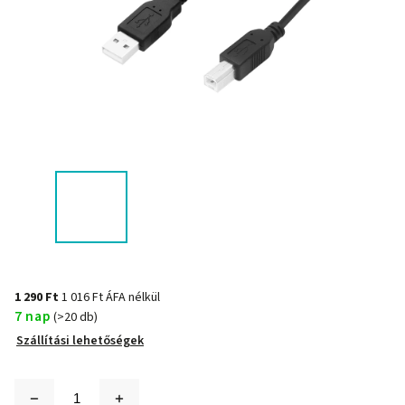
1 290 Ft
1 016 Ft ÁFA nélkül
7 nap
(>20 db)
Szállítási lehetőségek