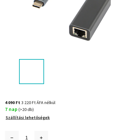
4 090 Ft
3 220 Ft ÁFA nélkül
7 nap
(>20 db)
Szállítási lehetőségek