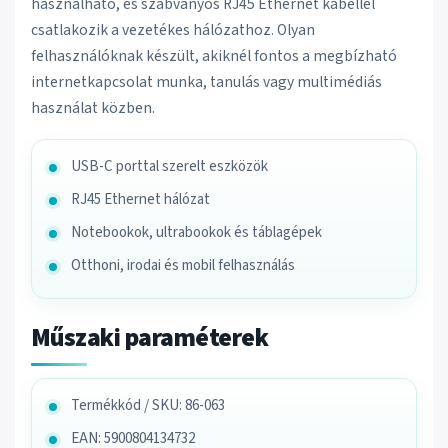
használható, és szabványos RJ45 Ethernet kábellel
csatlakozik a vezetékes hálózathoz. Olyan
felhasználóknak készült, akiknél fontos a megbízható
internetkapcsolat munka, tanulás vagy multimédiás
használat közben.
USB-C porttal szerelt eszközök
RJ45 Ethernet hálózat
Notebookok, ultrabookok és táblagépek
Otthoni, irodai és mobil felhasználás
Műszaki paraméterek
Termékkód / SKU: 86-063
EAN: 5900804134732