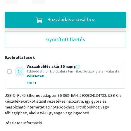
Hozzáadás a kosárhoz
Gyorsított fizetés
Szolgaltatasok
Visszaküldés akár 30 napig
i
Több idő otthon kipróbálni a terméket. Jó bizonytalan választásnál vagy ajándéknál.
Részletek
390 Ft
USB-C–RJ45 Ethernet adapter 86-063- EAN: 5900804134732. USB-C-s
készülékeket köt stabil vezetékes hálózatra, így gyors és
megbízható internetet ad notebookhoz, ultrabookhoz vagy
táblagéphez, ahol a Wi-Fi gyenge vagy ingadozó.
Részletes információ