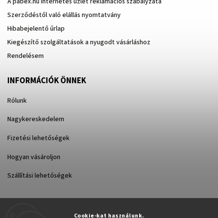
A pabex.hu internetes üzlet reklamációs szabályzata
Szerződéstől való elállás nyomtatvány
Hibabejelentő űrlap
Kiegészítő szolgáltatások a nyugodt vásárláshoz
Rendelésem
INFORMÁCIÓK ÖNNEK
Rólunk
Nagykereskedelem
Fizetési lehetőségek
Hogyan vásároljon
Szállítási lehetőségek
Cookie-kat használunk.