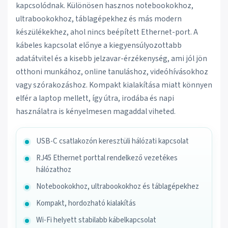
kapcsolódnak. Különösen hasznos notebookokhoz,
ultrabookokhoz, táblagépekhez és más modern
készülékekhez, ahol nincs beépített Ethernet-port. A
kábeles kapcsolat előnye a kiegyensúlyozottabb
adatátvitel és a kisebb jelzavar-érzékenység, ami jól jön
otthoni munkához, online tanuláshoz, videóhívásokhoz
vagy szórakozáshoz. Kompakt kialakítása miatt könnyen
elfér a laptop mellett, így útra, irodába és napi
használatra is kényelmesen magaddal viheted.
USB-C csatlakozón keresztüli hálózati kapcsolat
RJ45 Ethernet porttal rendelkező vezetékes
hálózathoz
Notebookokhoz, ultrabookokhoz és táblagépekhez
Kompakt, hordozható kialakítás
Wi-Fi helyett stabilabb kábelkapcsolat