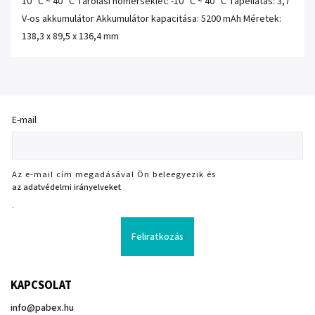
10 °C ~ 40 °C Tárolási hőmérséklet: -10 °C ~ 40 °C Tápellátás: 3,7
V-os akkumulátor Akkumulátor kapacitása: 5200 mAh Méretek:
138,3 x 89,5 x 136,4 mm
E-mail
Az e-mail cím megadásával Ön beleegyezik és
az adatvédelmi irányelveket
.
Feliratkozás
KAPCSOLAT
info
@
pabex.hu