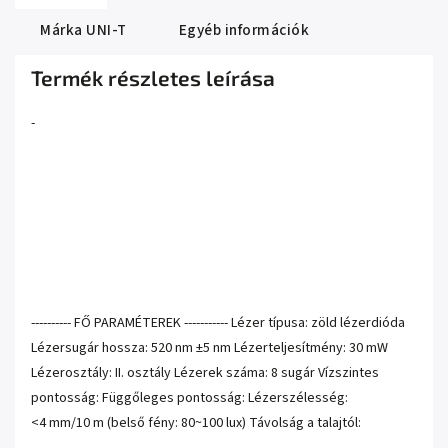
Márka
UNI-T
Egyéb információk
Termék részletes leírása
-
---------- FŐ PARAMÉTEREK ----------- Lézer típusa: zöld lézerdióda
Lézersugár hossza: 520 nm ±5 nm Lézerteljesítmény: 30 mW
Lézerosztály: II. osztály Lézerek száma: 8 sugár Vízszintes
pontosság: Függőleges pontosság: Lézerszélesség:
<4 mm/10 m (belső fény: 80~100 lux) Távolság a talajtól: