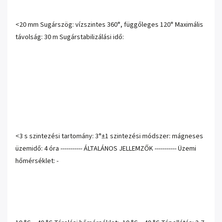
<20 mm Sugárszög: vízszintes 360°, függőleges 120° Maximális
távolság: 30 m Sugárstabilizálási idő:
<3 s szintezési tartomány: 3°±1 szintezési módszer: mágneses
üzemidő: 4 óra ----------- ÁLTALÁNOS JELLEMZŐK ----------- Üzemi
hőmérséklet: -