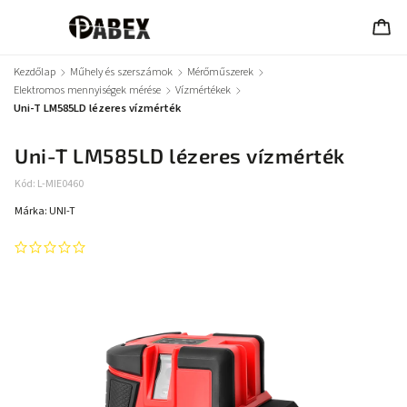
Kezdőlap
/
Műhely és szerszámok
/
Mérőműszerek
/
Elektromos mennyiségek mérése
/
Vízmértékek
/
Uni-T LM585LD lézeres vízmérték
Uni-T LM585LD lézeres vízmérték
Kód:
L-MIE0460
Márka:
UNI-T