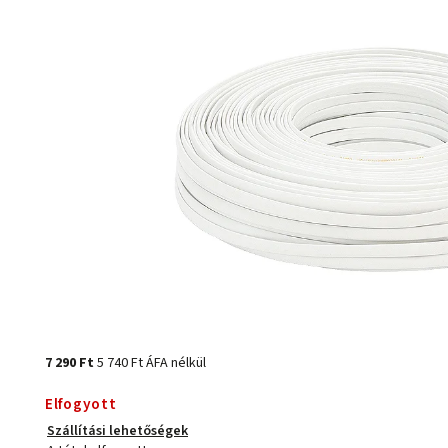
7 290 Ft
5 740 Ft ÁFA nélkül
Elfogyott
Szállítási lehetőségek