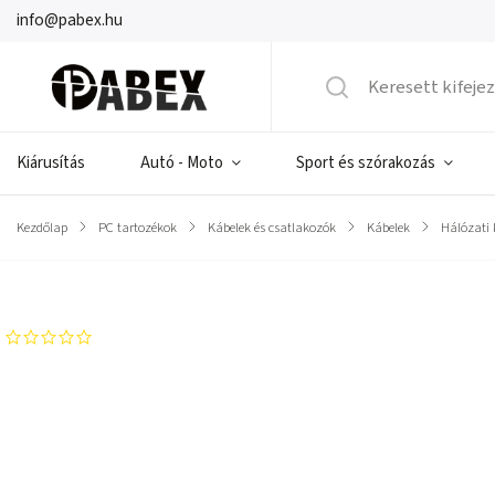
info@pabex.hu
Kiárusítás
Autó - Moto
Sport és szórakozás
Kezdőlap
/
PC tartozékok
/
Kábelek és csatlakozók
/
Kábelek
/
Hálózati 
Márka:
BLOW