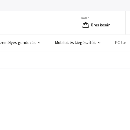
Kosár
Üres kosár
zemélyes gondozás
Mobilok és kiegészítők
PC tart