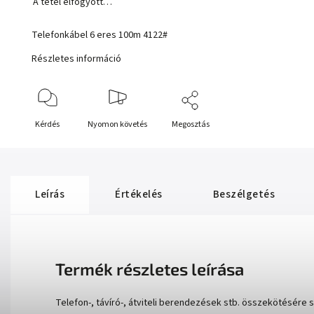
A tétel elfogyott…
Telefonkábel 6 eres 100m 4122#
Részletes információ
Kérdés
Nyomon követés
Megosztás
Leírás
Értékelés
Beszélgetés
Termék részletes leírása
Telefon-, távíró-, átviteli berendezések stb. összekötésére s