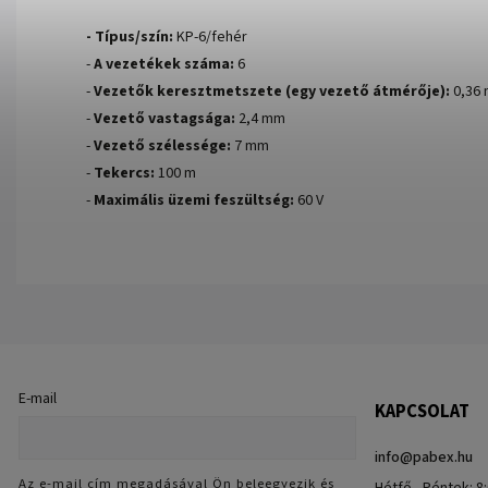
- Típus/szín:
KP-6/fehér
-
A vezetékek száma:
6
-
Vezetők keresztmetszete (egy vezető átmérője):
0,36
-
Vezető vastagsága:
2,4 mm
-
Vezető szélessége:
7 mm
-
Tekercs:
100 m
-
Maximális üzemi feszültség:
60 V
E-mail
KAPCSOLAT
info
@
pabex.hu
Az e-mail cím megadásával Ön beleegyezik és