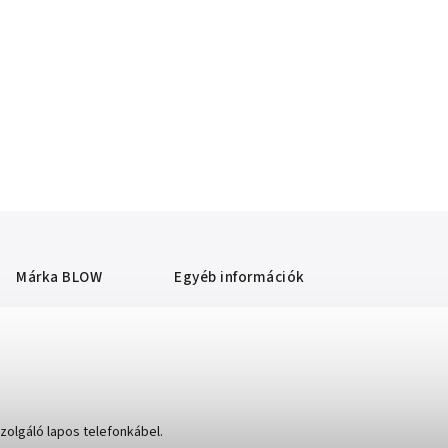
Márka
BLOW
Egyéb információk
zolgáló lapos telefonkábel.