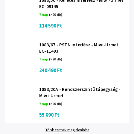
1083/50 - Keretes interfész - Miwi-Urmet
EC-09145
7 nap
(>20 db)
114 590 Ft
1083/67 - PSTN interfész - Miwi-Urmet
EC-11493
7 nap
(>20 db)
240 490 Ft
1083/20A - Rendszerszintű tápegység -
Miwi-Urmet
7 nap
(>20 db)
55 690 Ft
Több termék megjelenítése