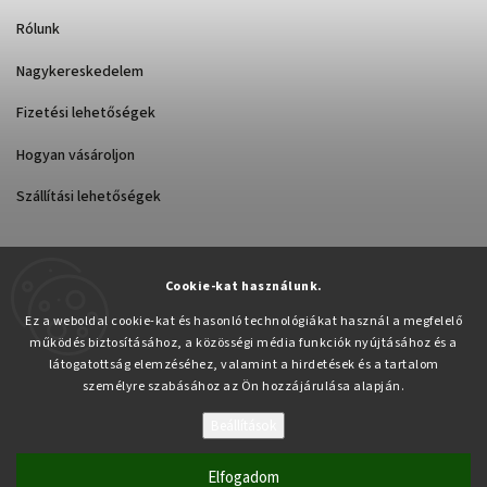
Rólunk
Nagykereskedelem
Fizetési lehetőségek
Hogyan vásároljon
Szállítási lehetőségek
Cookie-kat használunk.
Árukereső.hu
Ez a weboldal cookie-kat és hasonló technológiákat használ a megfelelő
működés biztosításához, a közösségi média funkciók nyújtásához és a
látogatottság elemzéséhez, valamint a hirdetések és a tartalom
személyre szabásához az Ön hozzájárulása alapján.
Beállítások
Copyright 2026
Pabex.hu
. Minden jog fenntartva.
Süti beállítások szerkesztése
Elfogadom