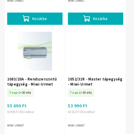
MIWI URMET
MIWI URMET
Kosárba
Kosárba
1083/20A - Rendszerszintű
1052/31R - Master tápegység
tápegység - Miwi-Urmet
- Miwi-Urmet
7 nap
(>20 db)
7 nap
(>20 db)
55 690 Ft
53 990 Ft
43 850 Ft ÁFA nélkül
42 512 Ft ÁFA nélkül
MIWI URMET
MIWI URMET