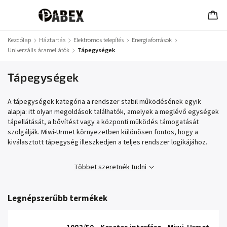
Kezdőlap
/
Háztartás
/
Elektromos telepítés
/
Energiaforrások
/
Univerzális áramellátók
/
Tápegységek
Tápegységek
A tápegységek kategória a rendszer stabil működésének egyik
alapja: itt olyan megoldások találhatók, amelyek a meglévő egységek
tápellátását, a bővítést vagy a központi működés támogatását
szolgálják. Miwi-Urmet környezetben különösen fontos, hogy a
kiválasztott tápegység illeszkedjen a teljes rendszer logikájához.
Többet szeretnék tudni
Legnépszerűbb termékek