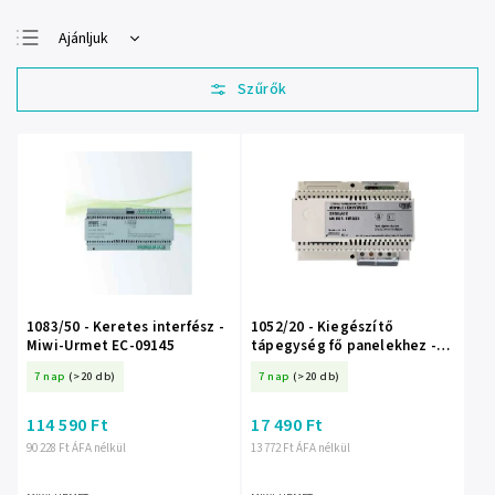
Ajánljuk
Legolcsóbb elöl
Legdrágább
Legnépszerűbb
termékek
ABC szerint
1083/50 - Keretes interfész -
1052/20 - Kiegészítő
Miwi-Urmet EC-09145
tápegység fő panelekhez -
Miwi-Urmet
7 nap
(>20 db)
7 nap
(>20 db)
114 590 Ft
17 490 Ft
90 228 Ft ÁFA nélkül
13 772 Ft ÁFA nélkül