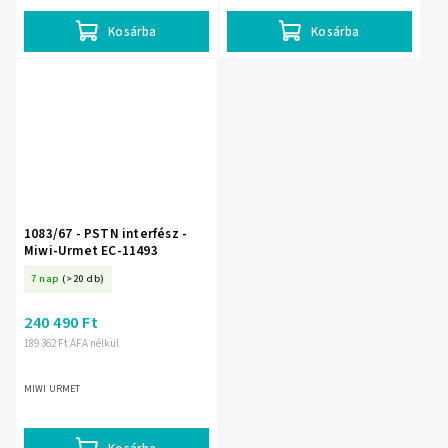
Kosárba
Kosárba
1083/67 - PSTN interfész -
Miwi-Urmet EC-11493
7 nap
(>20 db)
240 490 Ft
189 362 Ft ÁFA nélkül
MIWI URMET