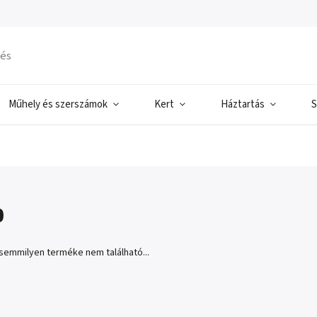
Műhely és szerszámok
Kert
Háztartás
S
o
semmilyen terméke nem található...