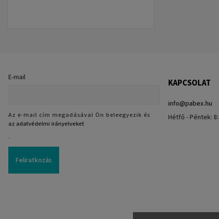
E-mail
KAPCSOLAT
info
@
pabex.hu
Az e-mail cím megadásával Ön beleegyezik és
Hétfő - Péntek: 8:
az adatvédelmi irányelveket
.
Feliratkozás