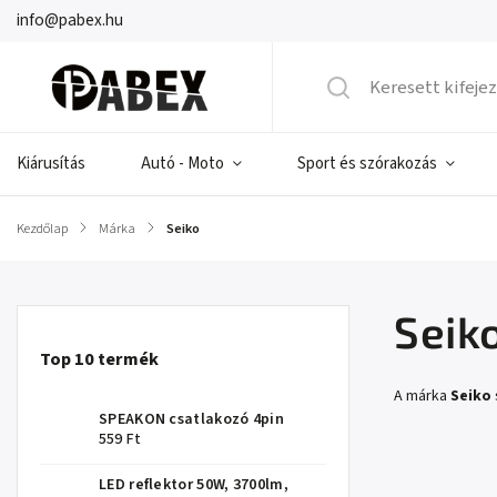
info@pabex.hu
Kiárusítás
Autó - Moto
Sport és szórakozás
Kezdőlap
/
Márka
/
Seiko
Seik
Top 10 termék
A márka
Seiko
SPEAKON csatlakozó 4pin
559 Ft
LED reflektor 50W, 3700lm,