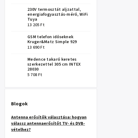
230V termosztát aljzattal,
energiafogyasztás-mérő, WiFi
Tuya
13 205 Ft
GSM telefon időseknek
Kruger&Matz Simple 929
13 690 Ft
Medence takaró keretes
szerkezettel 305 cm INTEX
28030
5 708 Ft
Blogok
Antenna erősítők választása: hogyan
válassz antennaerősítőt TV- és DVB-
vételhez?