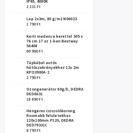
IP65, 4000K
2 231 Ft
Lap 2x3m, 80 g/m2 N06023
1 790 Ft
Kerti medence kerettel 305 x
76 cm 17 az 1-ben Bestway
56408
69 900 Ft
Tápkábel autós
hűtőszekrényekhez 12v 2m
KPO3980A-2
2 790 Ft
Ozongenerátor 60g/h, DEDRA
DED6631
18 890 Ft
Hengeres csiszolókorong
finomabb felületekhez
120x100mm P120, DEDRA
DED79331C
6 790 Ft