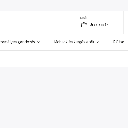
Kosár
Üres kosár
zemélyes gondozás
Mobilok és kiegészítők
PC tart