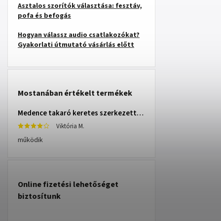
Asztalos szorítók választása: fesztáv,
pofa és befogás
Hogyan válassz audio csatlakozókat?
Gyakorlati útmutató vásárlás előtt
Mostanában értékelt termékek
Medence takaró keretes szerkezettel 305 cm INTEX 28030
Viktória M.
működik
Online fizetési lehetőséget
biztosítunk