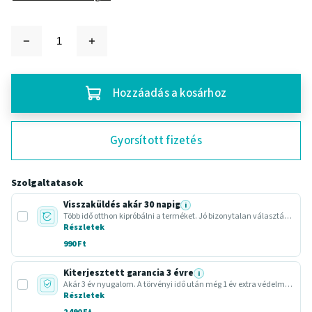
Hozzáadás a kosárhoz
Gyorsított fizetés
Szolgaltatasok
Visszaküldés akár 30 napig
i
Több idő otthon kipróbálni a terméket. Jó bizonytalan választásnál vagy ajándéknál.
Részletek
990 Ft
Kiterjesztett garancia 3 évre
i
Akár 3 év nyugalom. A törvényi idő után még 1 év extra védelmet adunk.
Részletek