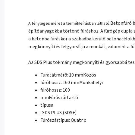
.Betonfúró 
A tényleges méret a termékleírásban látható
építőanyagokba történő fúráshoz. A fúrógép dupla sz
a betonba fúráskor a szabadba kerülő betonacélokb
megkönnyíti és felgyorsítja a munkát, valamint a fú
Az SDS Plus tokmány megkönnyíti és gyorsabbá teszi
Furatátmérő: 10 mmKözös
fúróhossz: 160 mmMunkahelyi
fúróhossz: 100
mmFúrószártartó
típusa
: SDS PLUS (SDS+)
Fúrószártípus: Quatr o