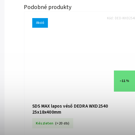
Kód:
DED-WXD254
Akció
–11 %
SDS MAX lapos véső DEDRA WXD2540
25x18x400mm
Készleten
(>20 db)