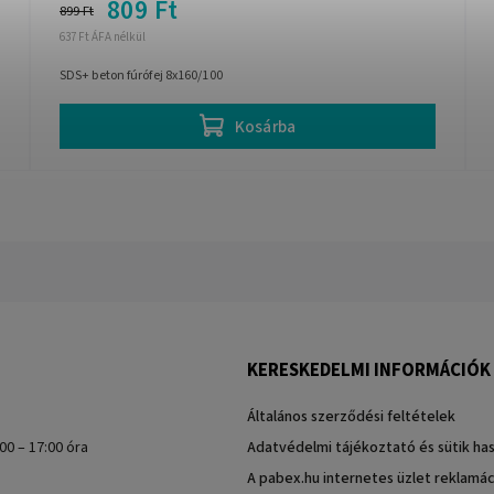
809 Ft
899 Ft
637 Ft ÁFA nélkül
SDS+ beton fúrófej 8x160/100
Kosárba
KERESKEDELMI INFORMÁCIÓK
Általános szerződési feltételek
00 – 17:00 óra
Adatvédelmi tájékoztató és sütik ha
A pabex.hu internetes üzlet reklamác