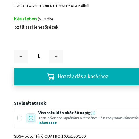
1 490 Ft
–6 %
1 390 Ft
1 094 Ft ÁFA nélkül
Készleten
(>20 db)
Szállítási lehetőségek
Hozzáadás a kosárhoz
Szolgaltatasok
Visszaküldés akár 30 napig
i
Több idő otthon kipróbálni a terméket. Jó bizonytalan választá
Részletek
SDS+ betonfúró QUATRO 10,0x160/100