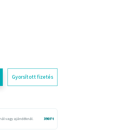
Gyorsított fizetés
snál vagy ajándéknál.
390 Ft