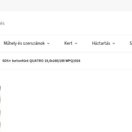
Műhely és szerszámok
Kert
Háztartás
S
SDS+ betonfúró QUATRO 10,0x160/100 WPQ1016