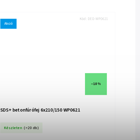
Kód:
DED-WP0621
Akció
–10 %
SDS+ betonfúrófej 6x210/150 WP0621
Készleten
(>20 db)