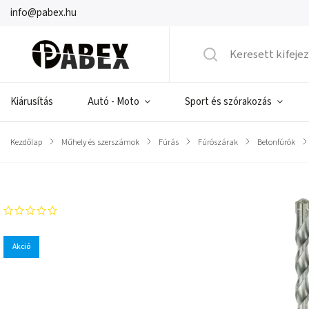
info@pabex.hu
Kiárusítás
Autó - Moto
Sport és szórakozás
Kezdőlap
/
Műhely és szerszámok
/
Fúrás
/
Fúrószárak
/
Betonfúrók
/
Márka:
DEDRA-EXIM
Akció