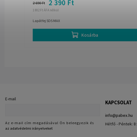
2 390 Ft
2 690 Ft
1 882 Ft ÁFA nélkül
Lapátfej SDS MAX
Kosárba
E-mail
KAPCSOLAT
info
@
pabex.hu
Az e-mail cím megadásával Ön beleegyezik és
Hétfő - Péntek: 8:
az adatvédelmi irányelveket
.