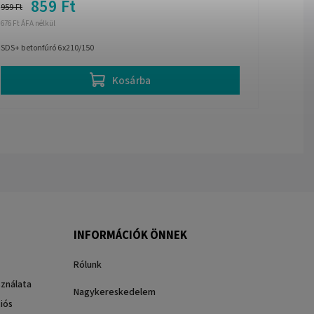
859 Ft
959 Ft
676 Ft ÁFA nélkül
SDS+ betonfúró 6x210/150
Kosárba
INFORMÁCIÓK ÖNNEK
Rólunk
sználata
Nagykereskedelem
iós