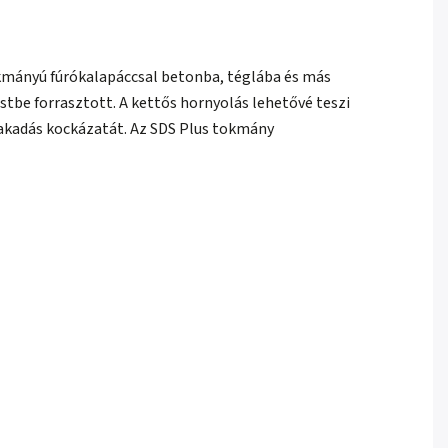
kmányú fúrókalapáccsal betonba, téglába és más
stbe forrasztott. A kettős hornyolás lehetővé teszi
lakadás kockázatát. Az SDS Plus tokmány