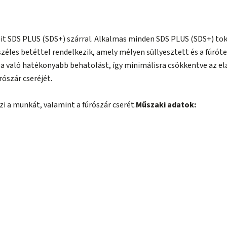
bit SDS PLUS (SDS+) szárral. Alkalmas minden SDS PLUS (SDS+) to
éles betéttel rendelkezik, amely mélyen süllyesztett és a fúróte
a való hatékonyabb behatolást, így minimálisra csökkentve az e
rószár cseréjét.
 a munkát, valamint a fúrószár cserét.
Műszaki adatok: