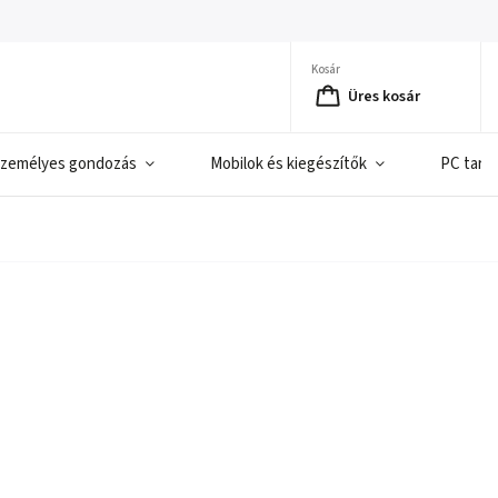
Kosár
Üres kosár
zemélyes gondozás
Mobilok és kiegészítők
PC tart