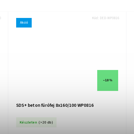
0
Kód:
DED-WP0816
Akció
–10 %
SDS+ beton fúrófej 8x160/100 WP0816
Készleten
(>20 db)