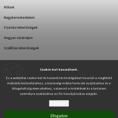
Rólunk
Nagykereskedelem
Fizetési lehetőségek
Hogyan vásároljon
Szállítási lehetőségek
Cookie-kat használunk.
Árukereső.hu
Ez a weboldal cookie-kat és hasonló technológiákat használ a megfelelő
működés biztosításához, a közösségi média funkciók nyújtásához és a
látogatottság elemzéséhez, valamint a hirdetések és a tartalom
személyre szabásához az Ön hozzájárulása alapján.
Beállítások
Copyright 2026
Pabex.hu
. Minden jog fenntartva.
Süti beállítások szerkesztése
Elfogadom