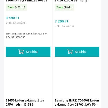
3500mAh 3,7V INR18650-35E
EP-DX510JW Samsung
7 nap
(>20 db)
7 nap
(16 db)
3 490 Ft
7 290 Ft
2 748 Ft ÁFA nélkül
5 740 Ft ÁFA nélkül
Samsung 18650 akkumulátor 3500mAh
3,7V INR18650-35E
Kosárba
Kosárba
18650 Li-Ion akkumulátor
Samsung INR21700-50E Li-ion
2750 mAh – 85-596-
akkumulátor 21700 3,6 V 5000