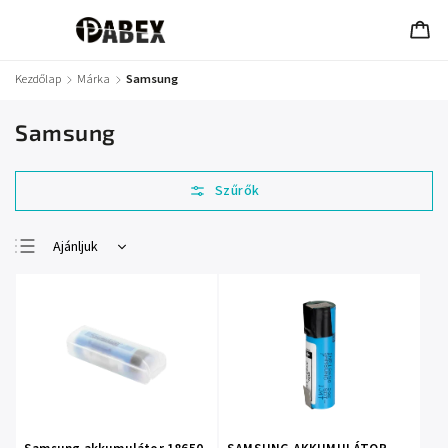
Kezdőlap
/
Márka
/
Samsung
Samsung
Ajánljuk
Legolcsóbb elöl
Legdrágább
Legnépszerűbb
termékek
ABC szerint