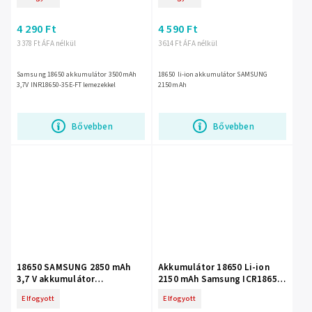
4 290 Ft
4 590 Ft
3 378 Ft ÁFA nélkül
3 614 Ft ÁFA nélkül
Samsung 18650 akkumulátor 3500mAh
18650 li-ion akkumulátor SAMSUNG
3,7V INR18650-35E-FT lemezekkel
2150mAh
Bővebben
Bővebben
18650 SAMSUNG 2850 mAh
Akkumulátor 18650 Li-ion
3,7 V akkumulátor
2150 mAh Samsung ICR18650-
csatlakozókkal INR18650-
22P
Elfogyott
Elfogyott
29E-FT