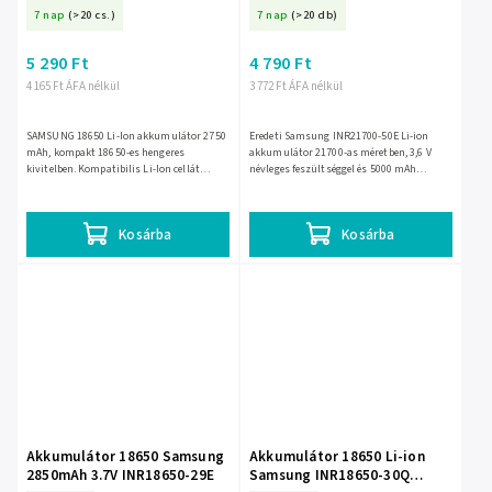
mAh L-BAT0667-1
7 nap
(>20 cs.)
7 nap
(>20 db)
5 290 Ft
4 790 Ft
4 165 Ft ÁFA nélkül
3 772 Ft ÁFA nélkül
SAMSUNG 18650 Li-Ion akkumulátor 2750
Eredeti Samsung INR21700-50E Li-ion
mAh, kompakt 18650-es hengeres
akkumulátor 21700-as méretben, 3,6 V
kivitelben. Kompatibilis Li-Ion cellát
névleges feszültséggel és 5000 mAh
igénylő eszközökhöz és
tipikus kapacitással. Hosszú üzemidőt
akkumulátorcsomagokhoz, mindennapi
biztosít olyan készülékekhez és...
használatra...
Kosárba
Kosárba
Akkumulátor 18650 Samsung
Akkumulátor 18650 Li-ion
2850mAh 3.7V INR18650-29E
Samsung INR18650-30Q