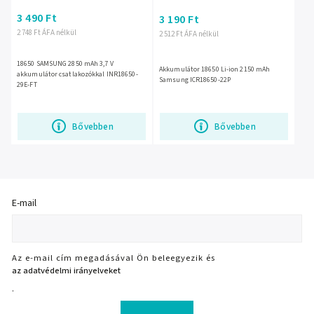
3 490 Ft
3 190 Ft
2 748 Ft ÁFA nélkül
2 512 Ft ÁFA nélkül
18650 SAMSUNG 2850 mAh 3,7 V
Akkumulátor 18650 Li-ion 2150 mAh
akkumulátor csatlakozókkal INR18650-
Samsung ICR18650-22P
29E-FT
Bővebben
Bővebben
E-mail
Az e-mail cím megadásával Ön beleegyezik és
az adatvédelmi irányelveket
.