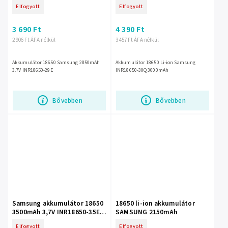
3000mAh
Elfogyott
Elfogyott
3 690 Ft
4 390 Ft
2 906 Ft ÁFA nélkül
3 457 Ft ÁFA nélkül
Akkumulátor 18650 Samsung 2850mAh
Akkumulátor 18650 Li-ion Samsung
3.7V INR18650-29E
INR18650-30Q 3000mAh
Bővebben
Bővebben
Samsung akkumulátor 18650
18650 li-ion akkumulátor
3500mAh 3,7V INR18650-35E-
SAMSUNG 2150mAh
FT lemezekkel
Elfogyott
Elfogyott