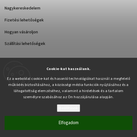
Nagykereskedelem
Fizetési lehetőségek
Hogyan vásároljon
Szállítási lehetőségek
Cookie-kat használunk.
Árukereső.hu
Ez a weboldal cookie-kat és hasonló technológiákat használ a megfelelő
működés biztosításához, a közösségi média funkciók nyújtásához és a
látogatottság elemzéséhez, valamint a hirdetések és a tartalom
személyre szabásához az Ön hozzájárulása alapján.
Beállítások
Copyright 2026
Pabex.hu
. Minden jog fenntartva.
Süti beállítások szerkesztése
Elfogadom
Vytvořil
Shoptet
| Design
Shoptak.cz