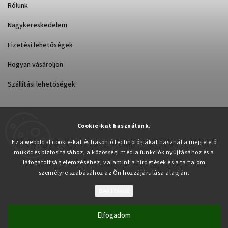
Rólunk
Nagykereskedelem
Fizetési lehetőségek
Hogyan vásároljon
Szállítási lehetőségek
Cookie-kat használunk.
Árukereső.hu
Ez a weboldal cookie-kat és hasonló technológiákat használ a megfelelő
működés biztosításához, a közösségi média funkciók nyújtásához és a
látogatottság elemzéséhez, valamint a hirdetések és a tartalom
személyre szabásához az Ön hozzájárulása alapján.
Beállítások
Copyright 2026
Pabex.hu
. Minden jog fenntartva.
Süti beállítások szerkesztése
Elfogadom
Vytvořil
Shoptet
| Design
Shoptak.cz