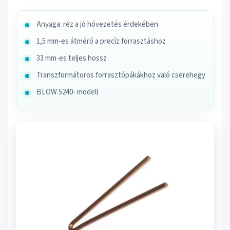
Anyaga: réz a jó hővezetés érdekében
1,5 mm-es átmérő a precíz forrasztáshoz
33 mm-es teljes hossz
Transzformátoros forrasztópákákhoz való cserehegy
BLOW 5240- modell