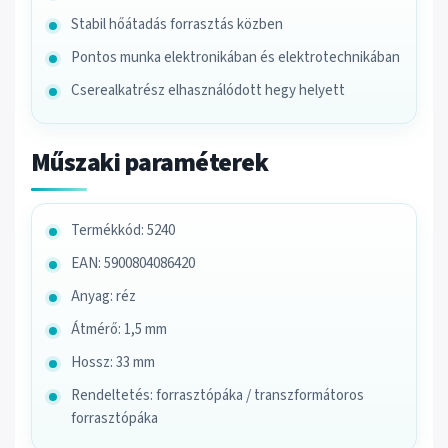
Stabil hőátadás forrasztás közben
Pontos munka elektronikában és elektrotechnikában
Cserealkatrész elhasználódott hegy helyett
Műszaki paraméterek
Termékkód: 5240
EAN: 5900804086420
Anyag: réz
Átmérő: 1,5 mm
Hossz: 33 mm
Rendeltetés: forrasztópáka / transzformátoros
forrasztópáka