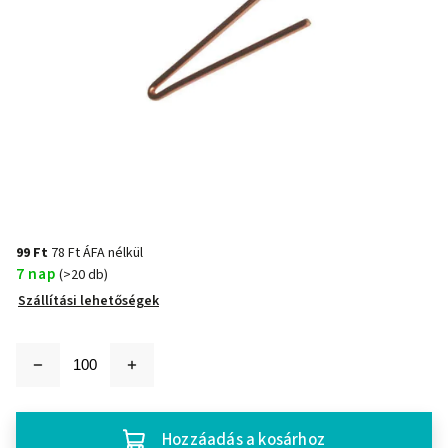
99 Ft
78 Ft ÁFA nélkül
7 nap
(>20 db)
Szállítási lehetőségek
Hozzáadás a kosárhoz