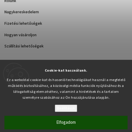
Rólunk
Nagykereskedelem
Fizetési lehetőségek
Hogyan vásároljon
Szállítási lehetőségek
Cookie-kat használunk.
Árukereső.hu
Ez a weboldal cookie-kat és hasonló technológiákat használ a megfelelő
működés biztosításához, a közösségi média funkciók nyújtásához és a
látogatottság elemzéséhez, valamint a hirdetések és a tartalom
személyre szabásához az Ön hozzájárulása alapján.
Beállítások
Copyright 2026
Pabex.hu
. Minden jog fenntartva.
Süti beállítások szerkesztése
Elfogadom
Vytvořil
Shoptet
| Design
Shoptak.cz