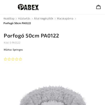
Kezdőlap
/
Háztartás
/
Állat kiegészítők
/
Macskapárna
/
Porfogó 50cm PA0122
Porfogó 50cm PA0122
Kód:
S-PA0122
Márka:
Springos