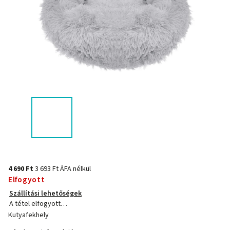
4 690 Ft
3 693 Ft ÁFA nélkül
Elfogyott
Szállítási lehetőségek
A tétel elfogyott…
Kutyafekhely