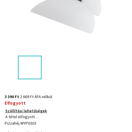
3 390 Ft
2 669 Ft ÁFA nélkül
Elfogyott
Szállítási lehetőségek
A tétel elfogyott…
Pizzahéj WYP0303