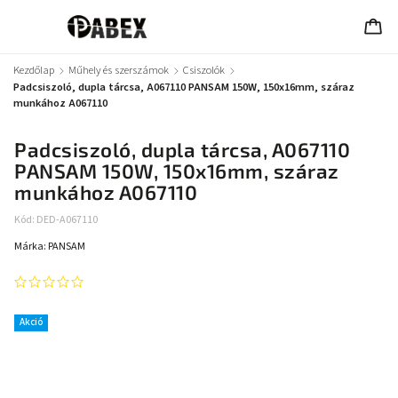
Kezdőlap
/
Műhely és szerszámok
/
Csiszolók
/
Padcsiszoló, dupla tárcsa, A067110 PANSAM 150W, 150x16mm, száraz
munkához A067110
Padcsiszoló, dupla tárcsa, A067110
PANSAM 150W, 150x16mm, száraz
munkához A067110
Kód:
DED-A067110
Márka:
PANSAM
Akció