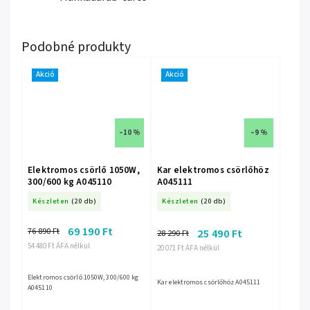
Akció
Akció
–10 %
–9 %
Elektromos csörlő 1050W,
Kar elektromos csörlőhöz
300/600 kg A045110
A045111
Készleten
(20 db)
Készleten
(20 db)
69 190 Ft
76 890 Ft
25 490 Ft
28 290 Ft
54 480 Ft ÁFA nélkül
20 071 Ft ÁFA nélkül
Elektromos csörlő 1050W, 300/600 kg
Kar elektromos csörlőhöz A045111
A045110