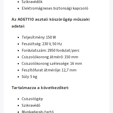
Szikravédők
Elektromágneses biztonsági kapcsoló
Az A067110 asztali köszörűgép műszaki
adatai:
Teljesítmény: 150 W
Feszültség: 230 V, 50 Hz
Fordulatszám: 2950 fordulat/perc
Csiszolókorong átmérő: 150 mm
Csiszolókorong szélessége: 16 mm
Feszítőfurat átmérője: 12,7 mm
Súly: 5 kg
Tartalmazza a következőket:
Csiszológép
Szikravédő
Munkadarab-tartó