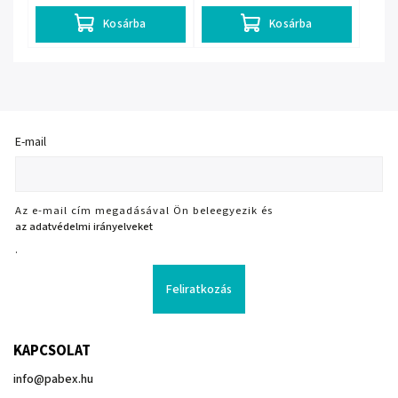
Kosárba
Kosárba
E-mail
Az e-mail cím megadásával Ön beleegyezik és
az adatvédelmi irányelveket
.
Feliratkozás
KAPCSOLAT
info
@
pabex.hu