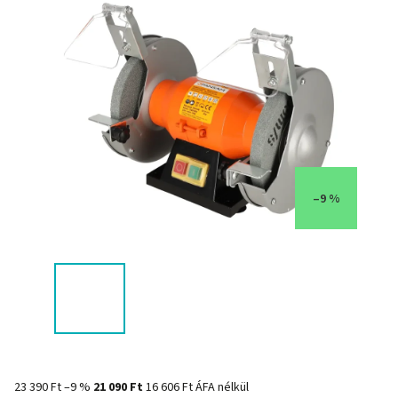
–9 %
23 390 Ft
–9 %
21 090 Ft
16 606 Ft ÁFA nélkül