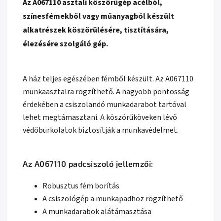
Az A067110 asztali köszörűgép acélból,
színesfémekből vagy műanyagból készült
alkatrészek köszörülésére, tisztítására,
élezésére szolgáló gép.
A ház teljes egészében fémből készült. Az A067110
munkaasztalra rögzíthető. A nagyobb pontosság
érdekében a csiszolandó munkadarabot tartóval
lehet megtámasztani. A köszörűköveken lévő
védőburkolatok biztosítják a munkavédelmet.
Az A067110 padcsiszoló jellemzői:
Robusztus fém borítás
A csiszológép a munkapadhoz rögzíthető
A munkadarabok alátámasztása