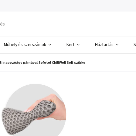
Műhely és szerszámok
Kert
Háztartás
S
i napozóágy párnával Sofotel ChillWell Soft szürke