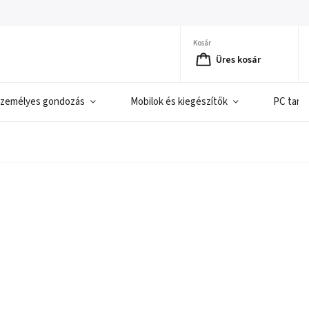
Kosár
Üres kosár
zemélyes gondozás
Mobilok és kiegészítők
PC tart