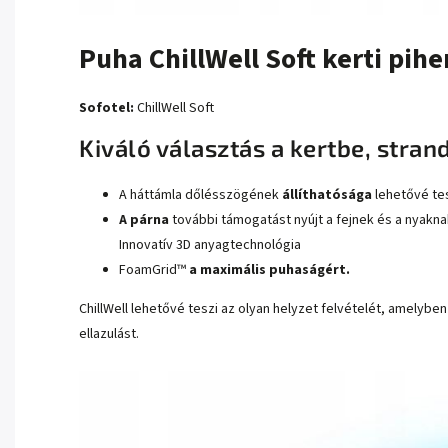
Puha ChillWell Soft kerti pi
Sofotel:
ChillWell Soft
Kiváló választás a kertbe, stra
A háttámla dőlésszögének
állíthatósága
lehetővé tes
A párna
további támogatást nyújt a fejnek és a nyakna
Innovatív 3D anyagtechnológia
FoamGrid™
a maximális puhaságért.
ChillWell lehetővé teszi az olyan helyzet felvételét, amelybe
ellazulást.