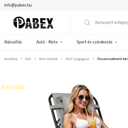
info@pabex.hu
Kiárusítás
Autó - Moto
Sport és szórakozás
Kezdőlap
/
Kert
/
Kerti bútorok
/
Kerti nyugágyak
/
Összecsukható kert
Márka:
Sofotel