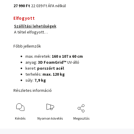
27 990 Ft
22 039 Ft ÁFA nélkül
Elfogyott
Szállítási lehetőségek
A tétel elfogyott…
Főbb jellemzők
max. méretek:
160 x 107 x 60 cm
anyag:
3D FoamGrid™
UV-álló
keret:
porszórt acél
terhelés:
max. 120 kg
súly:
7,9 kg
Részletes információ
Kérdés
Nyomon követés
Megosztás