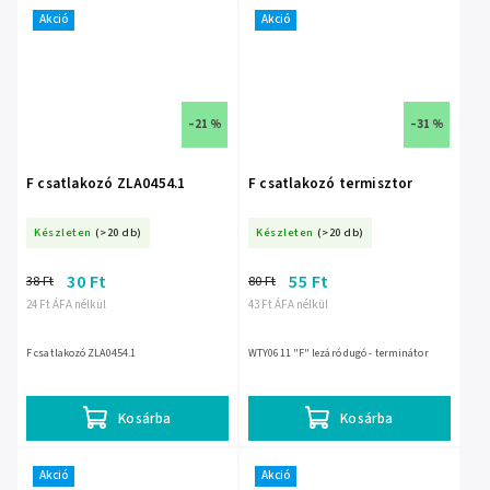
Akció
Akció
–21 %
–31 %
F csatlakozó ZLA0454.1
F csatlakozó termisztor
Készleten
(>20 db)
Készleten
(>20 db)
30 Ft
55 Ft
38 Ft
80 Ft
24 Ft ÁFA nélkül
43 Ft ÁFA nélkül
F csatlakozó ZLA0454.1
WTY0611 "F" lezáró dugó - terminátor
Kosárba
Kosárba
Akció
Akció