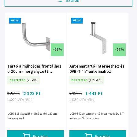
Legdrágább
Legnépszerűbb
termékek
Akció
Akció
ABC szerint
–29 %
–29 %
Tartó a műholdas frontálhoz
Antennatartó internethez és
L-20cm - horganyzott
DVB-T "h" antennához
UCH0318
Készleten
(20 db)
Készleten
(>20 db)
2 323 Ft
1 441 Ft
3 314 Ft
2 054 Ft
1 829 Ft ÁFA nélkül
1 135 Ft ÁFA nélkül
UCH0318 Szatelit elülső tartó L-20cm -
UCH0342 Antennatartó internet és DVB-T
horganyzott
antenna "h" számára
Kosárba
Kosárba