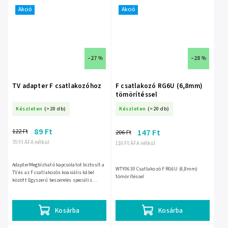
Akció
Akció
–27 %
–28 %
TV adapter F csatlakozóhoz
F csatlakozó RG6U (6,8mm)
tömörítéssel
Készleten
(>20 db)
Készleten
(>20 db)
89 Ft
122 Ft
147 Ft
206 Ft
70 Ft ÁFA nélkül
116 Ft ÁFA nélkül
AdapterMegbízható kapcsolatot biztosít a
WTY0630 Csatlakozó F RG6U (6,8mm)
TV és az F csatlakozós koaxiális kábel
tömörítéssel
között.Egyszerű beszerelés speciális
eszközök nélkül.Minőségi jelátvitelt
biztosít a jobb kép és...
Kosárba
Kosárba