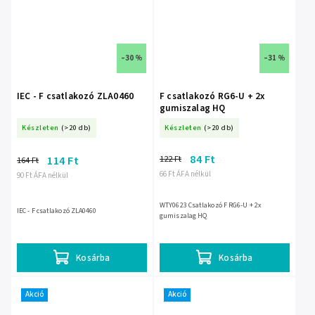
–30 %
–31 %
IEC - F csatlakozó ZLA0460
F csatlakozó RG6-U + 2x
gumiszalag HQ
Készleten
(>20 db)
Készleten
(>20 db)
84 Ft
122 Ft
114 Ft
164 Ft
66 Ft ÁFA nélkül
90 Ft ÁFA nélkül
WTY0623 Csatlakozó F RG6-U + 2x
IEC - F csatlakozó ZLA0460
gumiszalag HQ
Kosárba
Kosárba
Akció
Akció