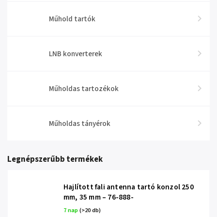
Műhold tartók
LNB konverterek
Műholdas tartozékok
Műholdas tányérok
Legnépszerűbb termékek
Hajlított fali antenna tartó konzol 250
mm, 35 mm – 76-888-
7 nap
(>20 db)