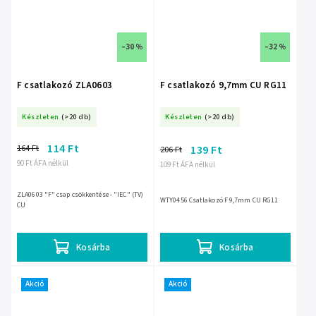
–30 %
–32 %
F csatlakozó ZLA0603
F csatlakozó 9,7mm CU RG11
Készleten
(>20 db)
Készleten
(>20 db)
114 Ft
164 Ft
139 Ft
206 Ft
90 Ft ÁFA nélkül
109 Ft ÁFA nélkül
ZLA0603 "F" csap csökkentése - "IEC" (TV)
WTY0456 Csatlakozó F 9,7mm CU RG11
CU
Kosárba
Kosárba
Akció
Akció