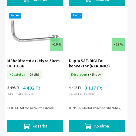
Akció
Akció
–19 %
–29 %
Műholdtartó erkélyre 50cm
Dupla SAT-DIGITAL
UCH0336
konvektor (RXKON02)
Készleten
(>20 db)
Készleten
(>20 db)
4 402 Ft
3 117 Ft
5 498 Ft
4 448 Ft
3 466 Ft ÁFA nélkül
2 454 Ft ÁFA nélkül
UCH0336 Sat.console 60cm árbocon
Dupla SAT-DIGITAL konvektor (RXKON02)
Kosárba
Kosárba