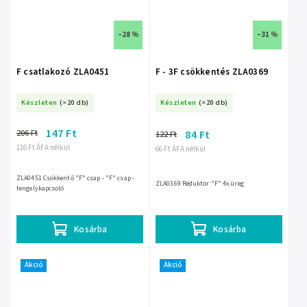
–28 %
–31 %
F csatlakozó ZLA0451
F - 3F csökkentés ZLA0369
Készleten
(>20 db)
Készleten
(>20 db)
147 Ft
206 Ft
84 Ft
122 Ft
116 Ft ÁFA nélkül
66 Ft ÁFA nélkül
ZLA0451 Csökkentő "F" csap - "F" csap -
ZLA0369 Reduktor "F" 4x üreg
tengelykapcsoló
Kosárba
Kosárba
Akció
Akció