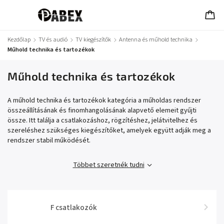
Kezdőlap
/
TV és audió
/
TV kiegészítők
/
Antenna és műhold technika
/
Műhold technika és tartozékok
Műhold technika és tartozékok
A műhold technika és tartozékok kategória a műholdas rendszer
összeállításának és finomhangolásának alapvető elemeit gyűjti
össze. Itt találja a csatlakozáshoz, rögzítéshez, jelátvitelhez és
szereléshez szükséges kiegészítőket, amelyek együtt adják meg a
rendszer stabil működését.
Többet szeretnék tudni
F csatlakozók