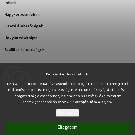
Rólunk
Nagykereskedelem
Fizetési lehetőségek
Hogyan vásároljon
Szállítási lehetőségek
Cookie-kat használunk.
Árukereső.hu
Ez a weboldal cookie-kat és hasonló technológiákat használ a megfelelő
működés biztosításához, a közösségi média funkciók nyújtásához és a
látogatottság elemzéséhez, valamint a hirdetések és a tartalom
személyre szabásához az Ön hozzájárulása alapján.
Beállítások
Copyright 2026
Pabex.hu
. Minden jog fenntartva.
Süti beállítások szerkesztése
Elfogadom
Vytvořil
Shoptet
| Design
Shoptak.cz