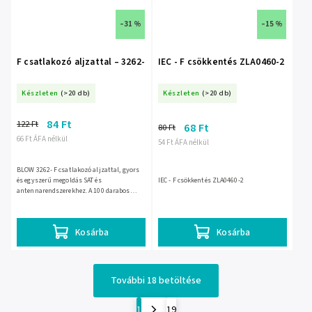
–31 %
–15 %
F csatlakozó aljzattal – 3262-
IEC - F csökkentés ZLA0460-2
Készleten
(>20 db)
Készleten
(>20 db)
84 Ft
122 Ft
68 Ft
80 Ft
66 Ft ÁFA nélkül
54 Ft ÁFA nélkül
BLOW 3262- F csatlakozó aljzattal, gyors
és egyszerű megoldás SAT és
IEC - F csökkentés ZLA0460-2
antennarendszerekhez. A 100 darabos
kiszerelés megkönnyíti a szerelést és a
kábelek gyors összekapcsolását....
Kosárba
Kosárba
További 18 betöltése
1
19