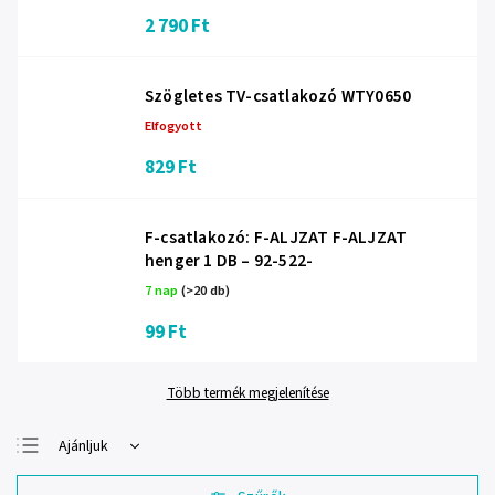
2 790 Ft
Szögletes TV-csatlakozó WTY0650
Elfogyott
829 Ft
F-csatlakozó: F-ALJZAT F-ALJZAT
henger 1 DB – 92-522-
7 nap
(>20 db)
99 Ft
Több termék megjelenítése
Ajánljuk
Legolcsóbb elöl