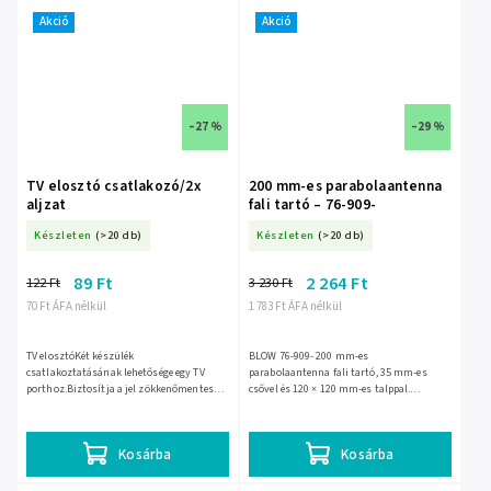
Akció
Akció
–27 %
–29 %
TV elosztó csatlakozó/2x
200 mm-es parabolaantenna
aljzat
fali tartó – 76-909-
Készleten
(>20 db)
Készleten
(>20 db)
89 Ft
2 264 Ft
122 Ft
3 230 Ft
70 Ft ÁFA nélkül
1 783 Ft ÁFA nélkül
TV elosztóKét készülék
BLOW 76-909- 200 mm-es
csatlakoztatásának lehetősége egy TV
parabolaantenna fali tartó, 35 mm-es
porthoz.Biztosítja a jel zökkenőmentes
csővel és 120 × 120 mm-es talppal.
átvitelét minőségromlás nélkül.Egyszerű
Horganyzott acél szerkezete stabil
telepítés speciális szerszámok...
rögzítést és jobb korrózióállóságot
biztosít...
Kosárba
Kosárba