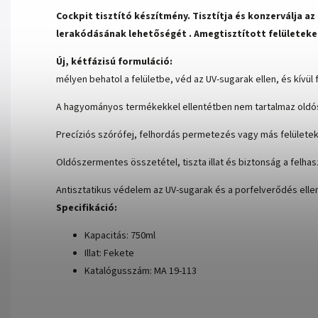
Cockpit tisztító készítmény.
Tisztítja és konzerválja a
lerakódásának lehetőségét
. A
megtisztított felületeket
Új, kétfázisú formuláció:
mélyen behatol a felületbe, véd az UV-sugarak ellen, és kívül
A hagyományos termékekkel ellentétben nem tartalmaz oldósze
Precíziós szórófej, felhordás permetezés vagy más felülete
Oldószermentes összetétel, tiszta illat és biztonság a felhasz
Antisztatikus védelem az UV-sugarak és a porfelverődés elle
Specifikáció:
Kapacitás: 750ml
Illat: Fekete
Katalógusszám: MA 19-113