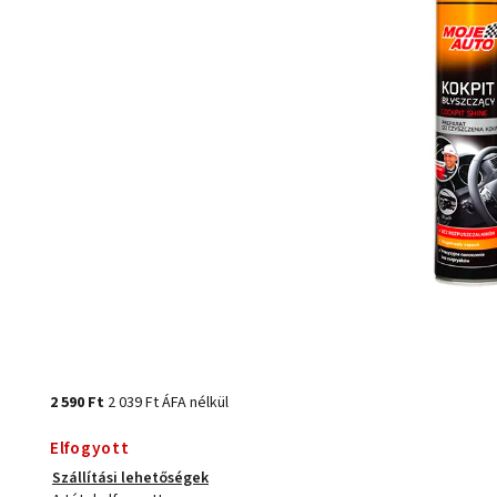
2 590 Ft
2 039 Ft ÁFA nélkül
Elfogyott
Szállítási lehetőségek