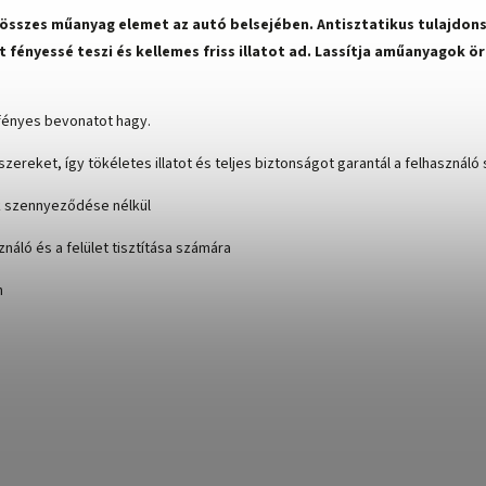
z összes műanyag elemet az autó belsejében.
Antisztatikus tulajdon
 fényessé teszi és kellemes friss illatot ad. Lassítja
a
műanyagok ör
 fényes bevonatot hagy.
reket, így tökéletes illatot és teljes biztonságot garantál a felhasználó
k szennyeződése nélkül
náló és a felület tisztítása számára
n