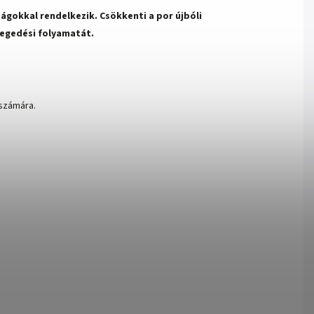
ságokkal rendelkezik.
Csökkenti a por újbóli
egedési folyamatát
.
 számára.