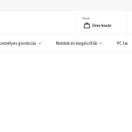
Kosár
Üres kosár
zemélyes gondozás
Mobilok és kiegészítők
PC tart