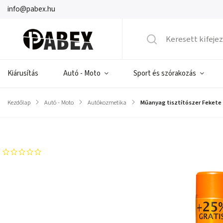
info@pabex.hu
Kiárusítás
Autó - Moto
Sport és szórakozás
Kezdőlap
/
Autó - Moto
/
Autókozmetika
/
Műanyag tisztítószer Fekete 
Márka:
Moje auto