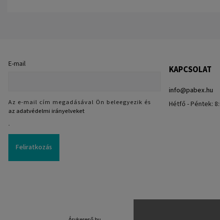
E-mail
KAPCSOLAT
info
@
pabex.hu
Az e-mail cím megadásával Ön beleegyezik és
Hétfő - Péntek: 8:
az adatvédelmi irányelveket
.
Feliratkozás
Árukereső.hu