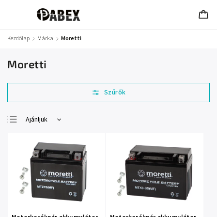
Kezdőlap
/
Márka
/
Moretti
Moretti
Ajánljuk
Legolcsóbb elöl
Legdrágább
Legnépszerűbb
termékek
ABC szerint