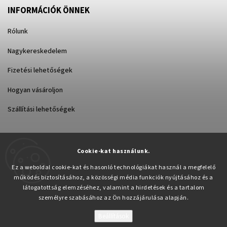
INFORMÁCIÓK ÖNNEK
Rólunk
Nagykereskedelem
Fizetési lehetőségek
Hogyan vásároljon
Szállítási lehetőségek
Cookie-kat használunk.
Árukereső.hu
Ez a weboldal cookie-kat és hasonló technológiákat használ a megfelelő
működés biztosításához, a közösségi média funkciók nyújtásához és a
látogatottság elemzéséhez, valamint a hirdetések és a tartalom
személyre szabásához az Ön hozzájárulása alapján.
Beállítások