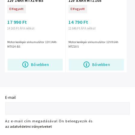
12V 14Ah MTX14-BS
12V 8.6Ah MTZ10S
Elfogyott
Elfogyott
17 990 Ft
14 790 Ft
14 165 Ft ÁFA nélkül
11 646 Ft ÁFA nélkül
Motorkerékpár akkumulátor 12V 14Ah
Motorkerékpár akkumulátor 12V 8.6Ah
MTX14-BS
MTZ10S
Bővebben
Bővebben
E-mail
Az e-mail cím megadásával Ön beleegyezik és
az adatvédelmi irányelveket
.