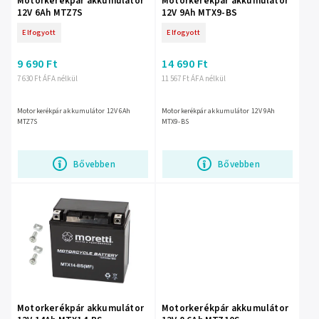
Motorkerékpár akkumulátor
Motorkerékpár akkumulátor
12V 6Ah MTZ7S
12V 9Ah MTX9-BS
Elfogyott
Elfogyott
9 690 Ft
14 690 Ft
7 630 Ft ÁFA nélkül
11 567 Ft ÁFA nélkül
Motorkerékpár akkumulátor 12V 6Ah
Motorkerékpár akkumulátor 12V 9Ah
MTZ7S
MTX9-BS
Bővebben
Bővebben
Motorkerékpár akkumulátor
Motorkerékpár akkumulátor