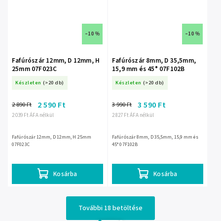
–10 %
–10 %
Fafúrószár 12mm, D 12mm, H
Fafúrószár 8mm, D 35,5mm,
25mm 07F023C
15,9 mm és 45° 07F102B
Készleten
(>20 db)
Készleten
(>20 db)
2 590 Ft
3 590 Ft
2 890 Ft
3 990 Ft
2 039 Ft ÁFA nélkül
2 827 Ft ÁFA nélkül
Fafúrószár 12mm, D 12mm, H 25mm
Fafúrószár 8mm, D 35,5mm, 15,9 mm és
07F023C
45° 07F102B
Kosárba
Kosárba
További 18 betöltése