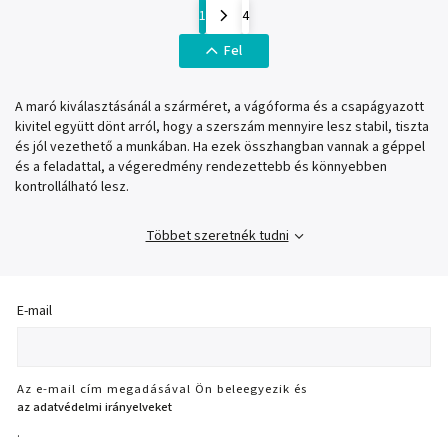
1
4
Fel
A maró kiválasztásánál a szárméret, a vágóforma és a csapágyazott
kivitel együtt dönt arról, hogy a szerszám mennyire lesz stabil, tiszta
és jól vezethető a munkában. Ha ezek összhangban vannak a géppel
és a feladattal, a végeredmény rendezettebb és könnyebben
kontrollálható lesz.
Többet szeretnék tudni
E-mail
Az e-mail cím megadásával Ön beleegyezik és
az adatvédelmi irányelveket
.