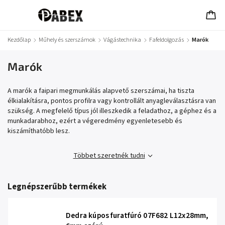
Kezdőlap
/
Műhely és szerszámok
/
Vágástechnika
/
Fafeldolgozás
/
Marók
Marók
A marók a faipari megmunkálás alapvető szerszámai, ha tiszta
élkialakításra, pontos profilra vagy kontrollált anyagleválasztásra van
szükség. A megfelelő típus jól illeszkedik a feladathoz, a géphez és a
munkadarabhoz, ezért a végeredmény egyenletesebb és
kiszámíthatóbb lesz.
Többet szeretnék tudni
Legnépszerűbb termékek
Dedra kúpos furatfúró 07F682 L12x28mm,