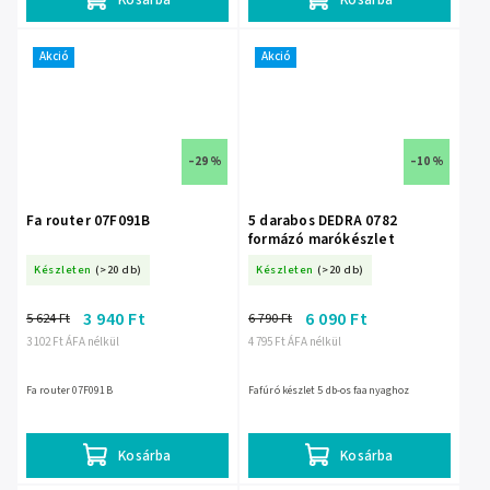
Akció
Akció
–29 %
–10 %
Fa router 07F091B
5 darabos DEDRA 0782
formázó marókészlet
Készleten
(>20 db)
Készleten
(>20 db)
3 940 Ft
6 090 Ft
5 624 Ft
6 790 Ft
3 102 Ft ÁFA nélkül
4 795 Ft ÁFA nélkül
Fa router 07F091B
Fafúró készlet 5 db-os faanyaghoz
Kosárba
Kosárba