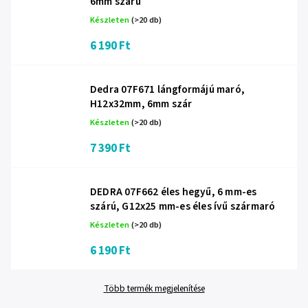
6mm szárú
Készleten
(>20 db)
6 190 Ft
Dedra 07F671 lángformájú maró,
H12x32mm, 6mm szár
Készleten
(>20 db)
7 390 Ft
DEDRA 07F662 éles hegyű, 6 mm-es
szárú, G12x25 mm-es éles ívű szármaró
Készleten
(>20 db)
6 190 Ft
Több termék megjelenítése