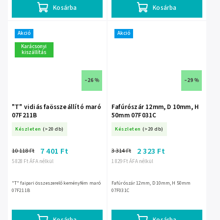
Kosárba
Kosárba
Akció
Akció
Karácsonyi
kiszállítás
–26 %
–29 %
"T" vidiás faösszeállító maró
Fafúrószár 12mm, D 10mm, H
07F211B
50mm 07F031C
Készleten
(>20 db)
Készleten
(>20 db)
7 401 Ft
2 323 Ft
10 118 Ft
3 314 Ft
5 828 Ft ÁFA nélkül
1 829 Ft ÁFA nélkül
"T" faipari összeszerelő keményfém maró
Fafúrószár 12mm, D 10mm, H 50mm
07F211B
07F031C
Kosárba
Kosárba