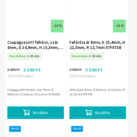
–10 %
–10 %
Csapágyazott fafrész, szár
Fafúrószár 8mm, D 25,4mm, H
8mm, D 34,9mm, H 15,5mm, R
22,5mm, R 12,7mm 07F073B
11,1mm 07F143B
Készleten
(>20 db)
Készleten
(>20 db)
3 590 Ft
3 590 Ft
3 990 Ft
3 990 Ft
2 827 Ft ÁFA nélkül
2 827 Ft ÁFA nélkül
Csapágyazott fafrész, szár 8mm, D
Fafúrószár 8mm, D 25,4mm, H 22,5mm, R
34,9mm, H 15,5mm, R 11,1mm 07F143B
12,7mm 07F073B
Kosárba
Kosárba
Akció
Akció