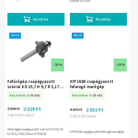
9,4mm 07F122C
Kosárba
Kosárba
Akció
Akció
–29 %
–29 %
Fafúrógép csapágyazott
07F162B csapágyazott
szárral 8 D 25,7 H 9,7 R 3,17 B
fafaragó marógép
6,35mm 07F191B
Készleten
(>20 db)
Készleten
(>20 db)
2 029 Ft
2 894 Ft
2 852 Ft
4 070 Ft
1 598 Ft ÁFA nélkül
2 246 Ft ÁFA nélkül
Fafúrógép csapágyazott szárral 8 D 25,7 H
07F162B csapágyazott fafaragó marógép
9,7 R 3,17 B 6,35mm 07F191B