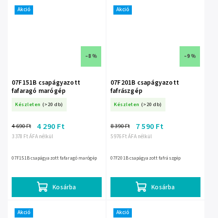
Akció
Akció
–8 %
–9 %
07F151B csapágyazott
07F201B csapágyazott
fafaragó marógép
fafrászgép
Készleten
(>20 db)
Készleten
(>20 db)
4 290 Ft
7 590 Ft
4 690 Ft
8 390 Ft
3 378 Ft ÁFA nélkül
5 976 Ft ÁFA nélkül
07F151B csapágyazott fafaragó marógép
07F201B csapágyazott fafrászgép
Kosárba
Kosárba
Akció
Akció