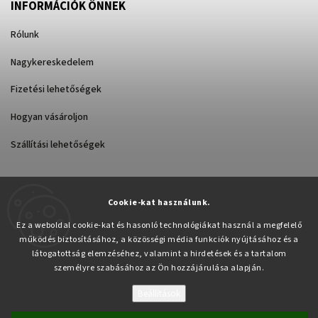
INFORMÁCIÓK ÖNNEK
Rólunk
Nagykereskedelem
Fizetési lehetőségek
Hogyan vásároljon
Szállítási lehetőségek
Cookie-kat használunk.
Árukereső.hu
Ez a weboldal cookie-kat és hasonló technológiákat használ a megfelelő
működés biztosításához, a közösségi média funkciók nyújtásához és a
látogatottság elemzéséhez, valamint a hirdetések és a tartalom
személyre szabásához az Ön hozzájárulása alapján.
Beállítások
Copyright 2026
Pabex.hu
. Minden jog fenntartva.