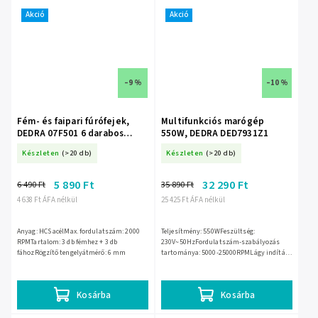
Akció
Akció
–9 %
–10 %
Fém- és faipari fúrófejek,
Multifunkciós marógép
DEDRA 07F501 6 darabos
550W, DEDRA DED7931Z1
szett, 6 mm-es szár, HCS
Készleten
(>20 db)
Készleten
(>20 db)
5 890 Ft
32 290 Ft
6 490 Ft
35 890 Ft
4 638 Ft ÁFA nélkül
25 425 Ft ÁFA nélkül
Anyag: HCS acélMax. fordulatszám: 2000
Teljesítmény: 550WFeszültség:
RPMTartalom: 3 db fémhez + 3 db
230V~50HzFordulatszám-szabályozás
fáhozRögzítő tengelyátmérő: 6 mm
tartománya: 5000-25000RPMLágy indítás -
soft startTöbbfunkciós fogó
Kosárba
Kosárba