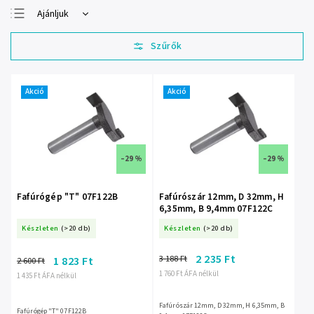
Ajánljuk
Legolcsóbb elöl
Legdrágább
Legnépszerűbb
termékek
Akció
Akció
ABC szerint
–29 %
–29 %
Fafúrógép "T" 07F122B
Fafúrószár 12mm, D 32mm, H
6,35mm, B 9,4mm 07F122C
Készleten
(>20 db)
Készleten
(>20 db)
2 235 Ft
3 188 Ft
1 823 Ft
2 600 Ft
1 760 Ft ÁFA nélkül
1 435 Ft ÁFA nélkül
Fafúrószár 12mm, D 32mm, H 6,35mm, B
Fafúrógép "T" 07F122B