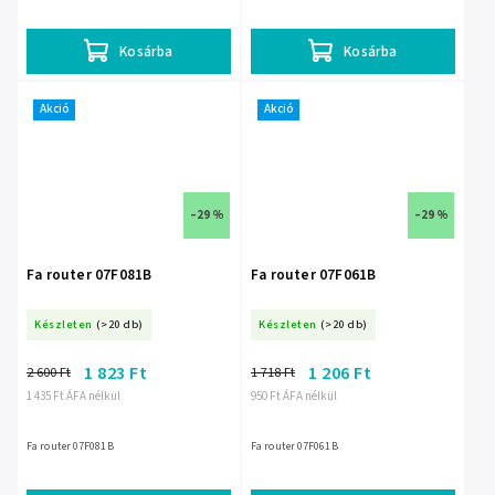
Kosárba
Kosárba
Akció
Akció
–29 %
–29 %
Fa router 07F081B
Fa router 07F061B
Készleten
(>20 db)
Készleten
(>20 db)
1 823 Ft
1 206 Ft
2 600 Ft
1 718 Ft
1 435 Ft ÁFA nélkül
950 Ft ÁFA nélkül
Fa router 07F081B
Fa router 07F061B