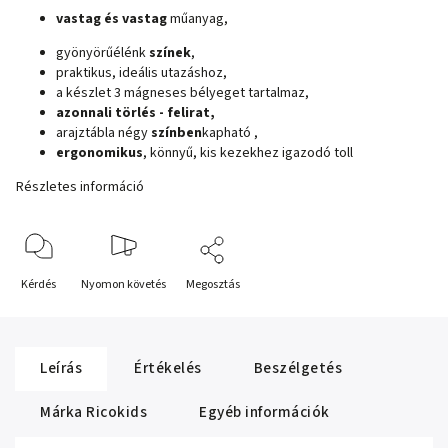
vastag és vastag
műanyag,
gyönyörű
élénk
színek
,
praktikus, ideális utazáshoz,
a készlet 3 mágneses bélyeget tartalmaz,
azonnali törlés - felirat,
a
rajztábla négy
színben
kapható
,
ergonomikus
, könnyű, kis kezekhez igazodó toll
Részletes információ
Kérdés
Nyomon követés
Megosztás
Leírás
Értékelés
Beszélgetés
Márka
Ricokids
Egyéb információk