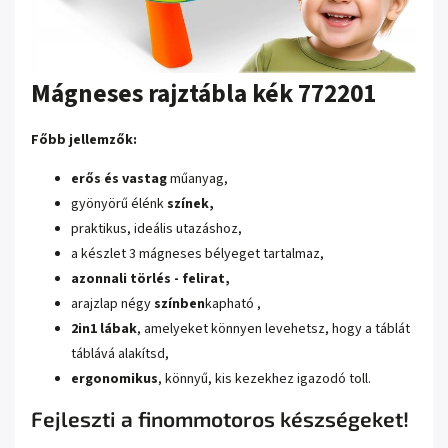
Mágneses rajztábla kék 772201
Főbb jellemzők:
erős és vastag
műanyag
,
gyönyörű élénk
színek,
praktikus, ideális utazáshoz,
a készlet 3 mágneses bélyeget tartalmaz,
azonnali törlés - felirat,
a
rajzlap négy
színben
kapható
,
2in1 lábak
, amelyeket könnyen levehetsz, hogy a táblát
táblává alakítsd,
ergonomikus
, könnyű, kis kezekhez igazodó toll.
Fejleszti a finommotoros készségeket!