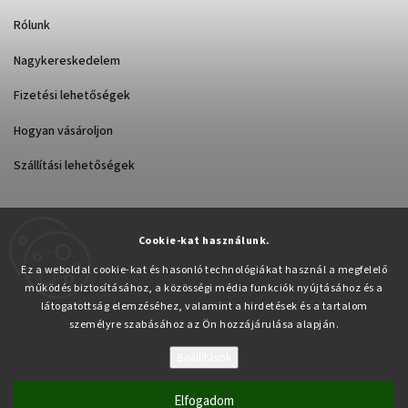
Rólunk
Nagykereskedelem
Fizetési lehetőségek
Hogyan vásároljon
Szállítási lehetőségek
Cookie-kat használunk.
Árukereső.hu
Ez a weboldal cookie-kat és hasonló technológiákat használ a megfelelő
működés biztosításához, a közösségi média funkciók nyújtásához és a
látogatottság elemzéséhez, valamint a hirdetések és a tartalom
személyre szabásához az Ön hozzájárulása alapján.
Beállítások
Copyright 2026
Pabex.hu
. Minden jog fenntartva.
Süti beállítások szerkesztése
Elfogadom