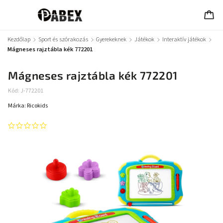
Kezdőlap
/
Sport és szórakozás
/
Gyerekeknek
/
Játékok
/
Interaktív játékok
/
Mágneses rajztábla kék 772201
Mágneses rajztábla kék 772201
Kód:
J-772201
Márka:
Ricokids