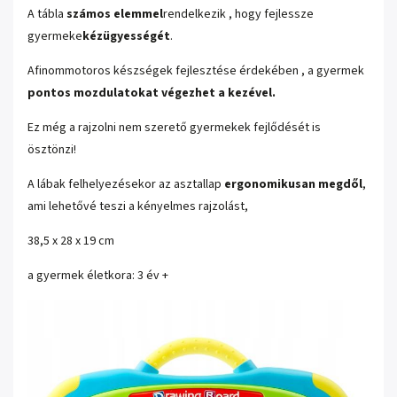
A tábla
számos elemmel
rendelkezik
, hogy fejlessze
gyermeke
kézügyességét
.
A
finommotoros készségek fejlesztése érdekében , a gyermek
pontos mozdulatokat végezhet a kezével.
Ez még a rajzolni nem szerető gyermekek fejlődését is
ösztönzi!
A lábak felhelyezésekor az asztallap
ergonomikusan megdől
,
ami
lehetővé teszi a kényelmes rajzolást,
38,5 x 28 x 19 cm
a gyermek életkora: 3 év +