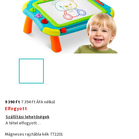
9 390 Ft
7 394 Ft ÁFA nélkül
Elfogyott
Szállítási lehetőségek
A tétel elfogyott…
Mágneses rajztábla kék 772201