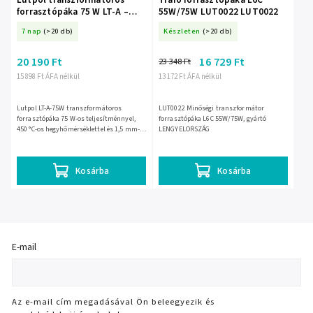
forrasztópáka 75 W LT-A –
55W/75W LUT0022 LUT0022
5233-
7 nap
(>20 db)
Készleten
(>20 db)
20 190 Ft
16 729 Ft
23 348 Ft
15 898 Ft ÁFA nélkül
13 172 Ft ÁFA nélkül
Lutpol LT-A-75W transzformátoros
LUT0022 Minőségi transzformátor
forrasztópáka 75 W-os teljesítménnyel,
forrasztópáka L6C 55W/75W, gyártó
450 °C-os hegyhőmérséklettel és 1,5 mm-
LENGYELORSZÁG
es forrasztócsúccsal. Rövid idejű
használatra ajánlott, otthoni...
Kosárba
Kosárba
E-mail
Az e-mail cím megadásával Ön beleegyezik és