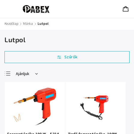
Kezdőlap
/
Márka
/
Lutpol
Lutpol
Ajánljuk
Legolcsóbb elöl
Legdrágább
Legnépszerűbb
termékek
ABC szerint