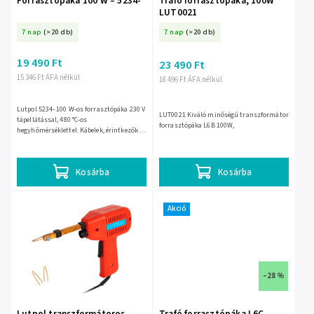
Forrasztópáka 100 W – 5234-
Trafó forrasztópáka, 100W
LUT0021
7 nap
(>20 db)
7 nap
(>20 db)
19 490 Ft
23 490 Ft
15 346 Ft ÁFA nélkül
18 496 Ft ÁFA nélkül
Lutpol 5234- 100 W-os forrasztópáka 230 V
LUT0021 Kiváló minőségű transzformátor
tápellátással, 480 °C-os
forrasztópáka L6B 100W,
hegyhőmérséklettel. Kábelek, érintkezők és
nagyobb keresztmetszetű alkatrészek
gyors forrasztásához, 0,8 kg-os...
Kosárba
Kosárba
Akció
–28 %
Lutpol transzformátoros
Trafó forrasztópáka L6C