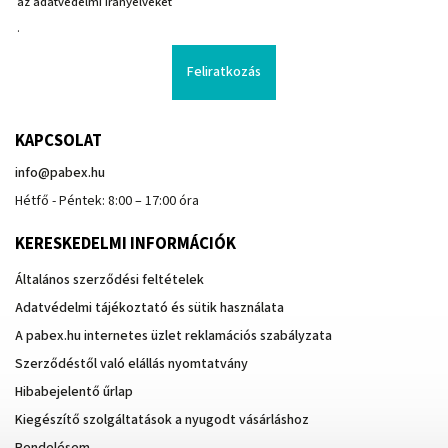
az adatvédelmi irányelveket
.
Feliratkozás
KAPCSOLAT
info
@
pabex.hu
Hétfő - Péntek: 8:00 – 17:00 óra
KERESKEDELMI INFORMÁCIÓK
Általános szerződési feltételek
Adatvédelmi tájékoztató és sütik használata
A pabex.hu internetes üzlet reklamációs szabályzata
Szerződéstől való elállás nyomtatvány
Hibabejelentő űrlap
Kiegészítő szolgáltatások a nyugodt vásárláshoz