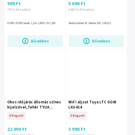
989 Ft
5 690 Ft
779 Ft ÁFA nélkül
4 480 Ft ÁFA nélkül
EURO-EURO kábel 1,5m LX8017A 1,5M
Telefonkábel 4C fekete 100 LXK512
Bővebben
Bővebben
Okos időjárás állomás színes
WiFi aljzat Tuya LTC GGW
kijelzővel, fehér TYUA
LXU414
LXSTP08BS
Elfogyott
Elfogyott
22 090 Ft
3 990 Ft