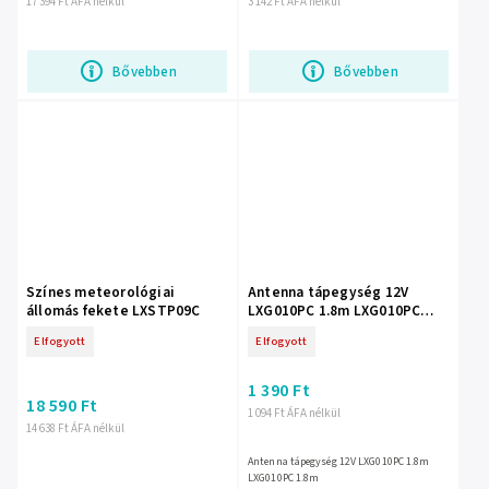
17 394 Ft ÁFA nélkül
3 142 Ft ÁFA nélkül
Bővebben
Bővebben
Színes meteorológiai
Antenna tápegység 12V
állomás fekete LXSTP09C
LXG010PC 1.8m LXG010PC
1.8m
Elfogyott
Elfogyott
1 390 Ft
18 590 Ft
1 094 Ft ÁFA nélkül
14 638 Ft ÁFA nélkül
Antenna tápegység 12V LXG010PC 1.8m
LXG010PC 1.8m