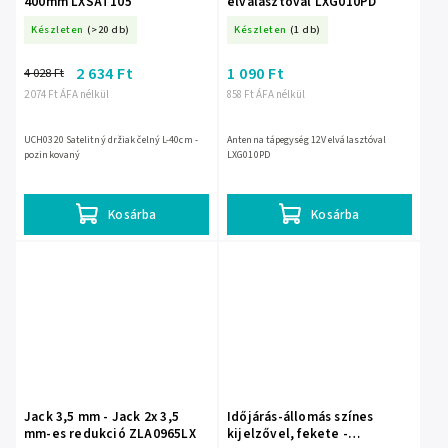
400mm LXSAT105
elválasztóval LXG010PD
Készleten
(>20 db)
Készleten
(1 db)
2 634 Ft
1 090 Ft
4 028 Ft
2 074 Ft ÁFA nélkül
858 Ft ÁFA nélkül
UCH0320 Satelitný držiak čelný L-40cm -
Antenna tápegység 12V elválasztóval
pozinkovaný
LXG010PD
Kosárba
Kosárba
Jack 3,5 mm - Jack 2x 3,5
Időjárás-állomás színes
mm-es redukció ZLA0965LX
kijelzővel, fekete -