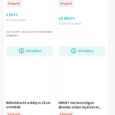
LXSTP09C
Elfogyott
Elfogyott
529 Ft
18 490 Ft
417 Ft ÁFA nélkül
14 559 Ft ÁFA nélkül
Jack 3,5 mm - Jack 2x 3,5 mm-es redukció
ZLA0965LX
Bővebben
Bővebben
Műholdtartó erkélyre 15cm
SMART meteorológiai
UCH0340
állomás színes kijelzővel,
fehér TYUA LXSTP08BS
Elfogyott
Elfogyott