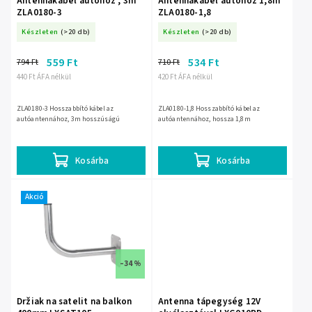
Antennakábel autóhoz , 3m
Antennakábel autóhoz 1,8m
ZLA0180-3
ZLA0180-1,8
Készleten
(>20 db)
Készleten
(>20 db)
559 Ft
534 Ft
794 Ft
710 Ft
440 Ft ÁFA nélkül
420 Ft ÁFA nélkül
ZLA0180-3 Hosszabbító kábel az
ZLA0180-1,8 Hosszabbító kábel az
autóantennához, 3m hosszúságú
autóantennához, hossza 1,8m
Kosárba
Kosárba
Akció
–34 %
Držiak na satelit na balkon
Antenna tápegység 12V