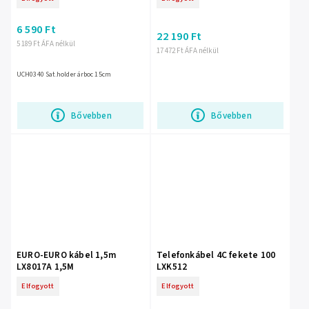
6 590 Ft
22 190 Ft
5 189 Ft ÁFA nélkül
17 472 Ft ÁFA nélkül
UCH0340 Sat.holder árboc 15cm
Bővebben
Bővebben
EURO-EURO kábel 1,5m
Telefonkábel 4C fekete 100
LX8017A 1,5M
LXK512
Elfogyott
Elfogyott