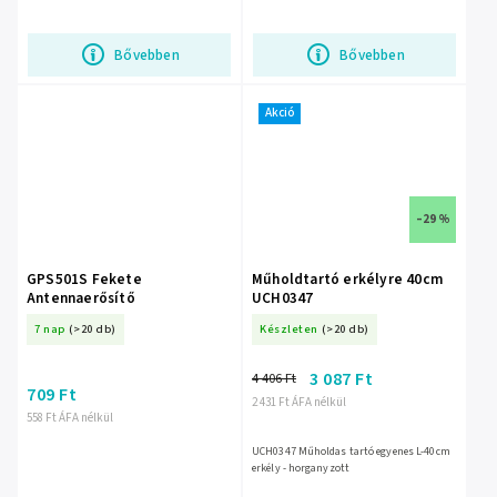
Bővebben
Bővebben
Akció
–29 %
GPS501S Fekete
Műholdtartó erkélyre 40cm
Antennaerősítő
UCH0347
7 nap
(>20 db)
Készleten
(>20 db)
3 087 Ft
4 406 Ft
709 Ft
2 431 Ft ÁFA nélkül
558 Ft ÁFA nélkül
UCH0347 Műholdas tartó egyenes L-40cm
erkély - horganyzott