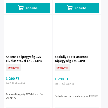
Kosárba
Kosárba
Antenna tápegység 12V
Szabályozott antenna
elválasztóval LXG014PB
tápegység LXG03PD
Elfogyott
Elfogyott
1 290 Ft
1 290 Ft
1 016 Ft ÁFA nélkül
1 016 Ft ÁFA nélkül
Antenna tápegység 12V elválasztóval
Szabályozott antenna tápegység LXG03PD
LXG014PB