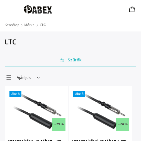
Kezdőlap
/
Márka
/
LTC
LTC
Ajánljuk
Legolcsóbb elöl
Akció
Akció
Legdrágább
Legnépszerűbb
termékek
ABC szerint
–29 %
–24 %