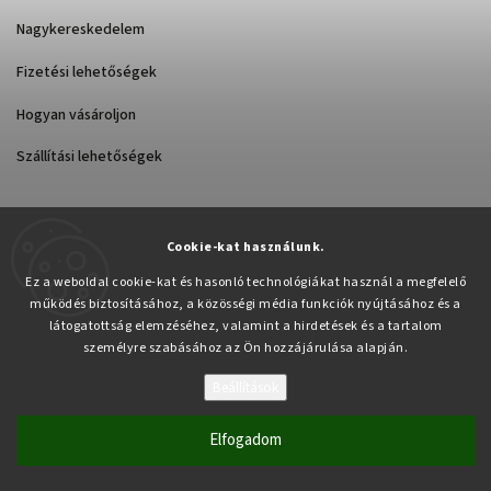
Nagykereskedelem
Fizetési lehetőségek
Hogyan vásároljon
Szállítási lehetőségek
Cookie-kat használunk.
Árukereső.hu
Ez a weboldal cookie-kat és hasonló technológiákat használ a megfelelő
működés biztosításához, a közösségi média funkciók nyújtásához és a
látogatottság elemzéséhez, valamint a hirdetések és a tartalom
személyre szabásához az Ön hozzájárulása alapján.
Beállítások
Copyright 2026
Pabex.hu
. Minden jog fenntartva.
Süti beállítások szerkesztése
Elfogadom
Vytvořil
Shoptet
| Design
Shoptak.cz