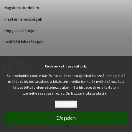
Nagykereskedelem
Fizetési lehetőségek
Hogyan vásároljon
Szállítási lehetőségek
Cookie-kat használunk.
Árukereső.hu
Ez a weboldal cookie-kat és hasonló technológiákat használ a megfelelő
működés biztosításához, a közösségi média funkciók nyújtásához és a
látogatottság elemzéséhez, valamint a hirdetések és a tartalom
személyre szabásához az Ön hozzájárulása alapján.
Beállítások
Copyright 2026
Pabex.hu
. Minden jog fenntartva.
Süti beállítások szerkesztése
Elfogadom
Vytvořil
Shoptet
| Design
Shoptak.cz